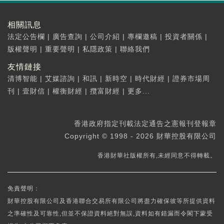
相關訊息
法定公告欄
|
廣告查詢
|
公司介紹
|
專欄邀稿
|
投資者關係
|
版權聲明
|
重要聲明
|
私隱政策
|
聯絡我們
友情鏈接
清博智能
|
艾媒諮詢
|
和訊
|
新時空
|
時代財經
|
證券市場周
刊
|
壹財信
|
權衡財經
|
攬富財經
|
更多...
香港政府指定刊載法定通告之憲報刊登報章
Copyright © 1998 - 2026 財華控股有限公司
香港財華社版權所有,未經同意不得轉載。
免責聲明：
財華控股有限公司及香港聯合交易所有限公司將盡力確保彼等所提供資料
之準確性及可靠性,但並不保證資料絕對無誤,資料如有錯漏而令閣下蒙受