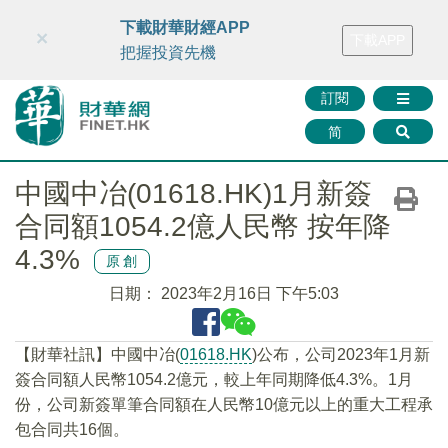
財華智庫網
FINTV
FINMETA
財華證券
媒體矩陣
下載財華財經APP
×
下載APP
智庫沙龍
聯絡我們
把握投資先機
訂閱
简
中國中冶(01618.HK)1月新簽
合同額1054.2億人民幣 按年降
4.3%
原創
日期：
2023年2月16日 下午5:03
【財華社訊】中國中冶(
01618.HK
)公布，公司2023年1月新
簽合同額人民幣1054.2億元，較上年同期降低4.3%。1月
份，公司新簽單筆合同額在人民幣10億元以上的重大工程承
包合同共16個。