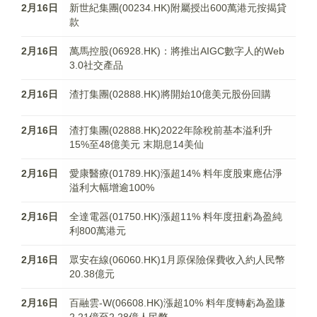
2月16日
新世紀集團(00234.HK)附屬授出600萬港元按揭貸
款
2月16日
萬馬控股(06928.HK)：將推出AIGC數字人的Web
3.0社交產品
2月16日
渣打集團(02888.HK)將開始10億美元股份回購
2月16日
渣打集團(02888.HK)2022年除稅前基本溢利升
15%至48億美元 末期息14美仙
2月16日
愛康醫療(01789.HK)漲超14% 料年度股東應佔淨
溢利大幅增逾100%
2月16日
全達電器(01750.HK)漲超11% 料年度扭虧為盈純
利800萬港元
2月16日
眾安在線(06060.HK)1月原保險保費收入約人民幣
20.38億元
2月16日
百融雲-W(06608.HK)漲超10% 料年度轉虧為盈賺