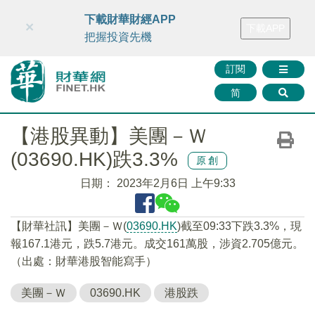
財華智庫網
FINTV
FINMETA
財華證券
媒體矩陣
下載財華財經APP
×
下載APP
智庫沙龍
聯絡我們
把握投資先機
訂閱
简
【港股異動】美團－Ｗ
(03690.HK)跌3.3%
原創
日期：
2023年2月6日 上午9:33
【財華社訊】美團－Ｗ(
03690.HK
)截至09:33下跌3.3%，現
報167.1港元，跌5.7港元。成交161萬股，涉資2.705億元。
（出處：財華港股智能寫手）
美團－Ｗ
03690.HK
港股跌