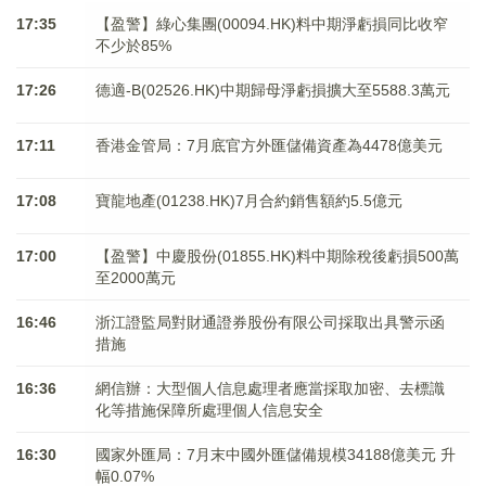
17:35
【盈警】綠心集團(00094.HK)料中期淨虧損同比收窄
不少於85%
17:26
德適-B(02526.HK)中期歸母淨虧損擴大至5588.3萬元
17:11
香港金管局：7月底官方外匯儲備資產為4478億美元
17:08
寶龍地產(01238.HK)7月合約銷售額約5.5億元
17:00
【盈警】中慶股份(01855.HK)料中期除稅後虧損500萬
至2000萬元
16:46
浙江證監局對財通證券股份有限公司採取出具警示函
措施
16:36
網信辦：大型個人信息處理者應當採取加密、去標識
化等措施保障所處理個人信息安全
16:30
國家外匯局：7月末中國外匯儲備規模34188億美元 升
幅0.07%