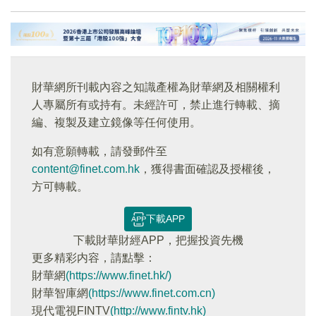
財華網所刊載內容之知識產權為財華網及相關權利
人專屬所有或持有。未經許可，禁止進行轉載、摘
編、複製及建立鏡像等任何使用。
如有意願轉載，請發郵件至
content@finet.com.hk
，獲得書面確認及授權後，
方可轉載。
下載APP
下載財華財經APP，把握投資先機
更多精彩内容，請點擊：
財華網
(https://www.finet.hk/)
財華智庫網
(https://www.finet.com.cn)
現代電視FINTV
(http://www.fintv.hk)