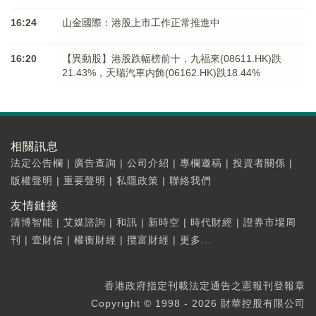
16:24
山金國際：港股上市工作正常推進中
16:20
【異動股】港股跌幅榜前十，九福來(08611.HK)跌
21.43%，天瑞汽車内飾(06162.HK)跌18.44%
相關訊息
法定公告欄
|
廣告查詢
|
公司介紹
|
專欄邀稿
|
投資者關係
|
版權聲明
|
重要聲明
|
私隱政策
|
聯絡我們
友情鏈接
清博智能
|
艾媒諮詢
|
和訊
|
新時空
|
時代財經
|
證券市場周
刊
|
壹財信
|
權衡財經
|
攬富財經
|
更多...
香港政府指定刊載法定通告之憲報刊登報章
Copyright © 1998 - 2026 財華控股有限公司