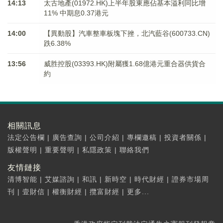
14:13
太古地產(01972.HK)上半年股東應佔基本溢利同比增
11% 中期息0.37港元
14:00
【異動股】汽車整車板塊下挫，北汽藍谷(600733.CN)
跌6.38%
13:56
威胜控股(03393.HK)附屬獲1.68億港元重合器供貨合
約
相關訊息
法定公告欄
|
廣告查詢
|
公司介紹
|
專欄邀稿
|
投資者關係
|
版權聲明
|
重要聲明
|
私隱政策
|
聯絡我們
友情鏈接
清博智能
|
艾媒諮詢
|
和訊
|
新時空
|
時代財經
|
證券市場周
刊
|
壹財信
|
權衡財經
|
攬富財經
|
更多...