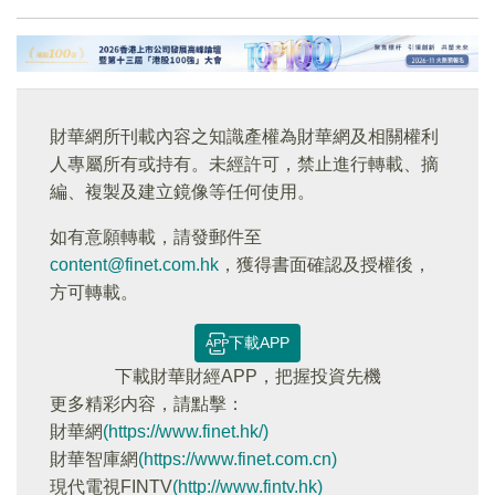
財華網所刊載內容之知識產權為財華網及相關權利
人專屬所有或持有。未經許可，禁止進行轉載、摘
編、複製及建立鏡像等任何使用。
如有意願轉載，請發郵件至
content@finet.com.hk
，獲得書面確認及授權後，
方可轉載。
下載APP
下載財華財經APP，把握投資先機
更多精彩内容，請點擊：
財華網
(https://www.finet.hk/)
財華智庫網
(https://www.finet.com.cn)
現代電視FINTV
(http://www.fintv.hk)