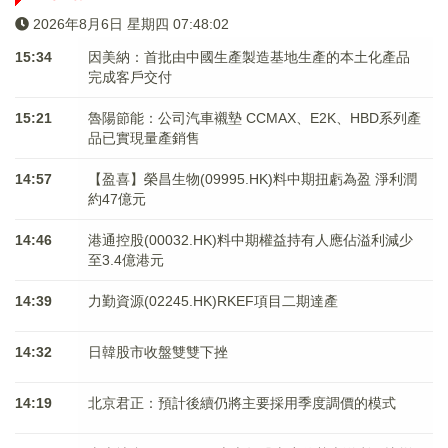
2026年8月6日 星期四 07:48:02
15:34
因美納：首批由中國生產製造基地生產的本土化產品
完成客戶交付
15:21
魯陽節能：公司汽車襯墊 CCMAX、E2K、HBD系列產
品已實現量產銷售
14:57
【盈喜】榮昌生物(09995.HK)料中期扭虧為盈 淨利潤
約47億元
14:46
港通控股(00032.HK)料中期權益持有人應佔溢利減少
至3.4億港元
14:39
力勤資源(02245.HK)RKEF項目二期達產
14:32
日韓股市收盤雙雙下挫
14:19
北京君正：預計後續仍將主要採用季度調價的模式