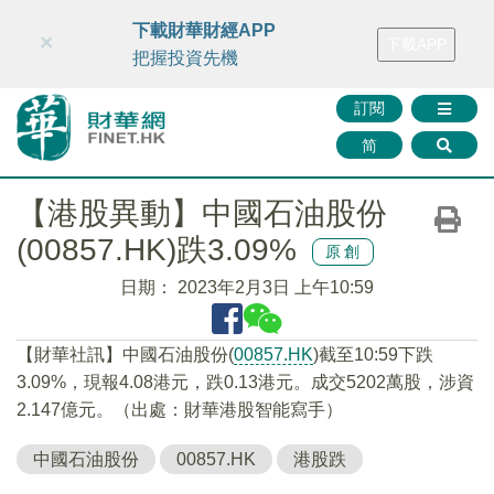
財華智庫網
FINTV
FINMETA
財華證券
媒體矩陣
下載財華財經APP
×
下載APP
智庫沙龍
聯絡我們
把握投資先機
訂閱
简
【港股異動】中國石油股份
(00857.HK)跌3.09%
原創
日期：
2023年2月3日 上午10:59
【財華社訊】中國石油股份(
00857.HK
)截至10:59下跌
3.09%，現報4.08港元，跌0.13港元。成交5202萬股，涉資
2.147億元。（出處：財華港股智能寫手）
中國石油股份
00857.HK
港股跌