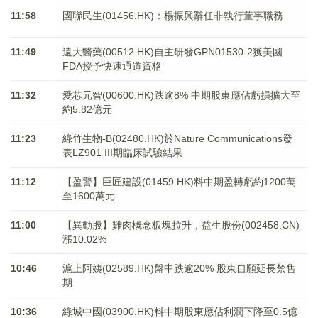
11:58
國聯民生(01456.HK)：楊振興辭任非執行董事職務
11:49
遠大醫藥(00512.HK)自主研發GPN01530-2獲美國
FDA授予快速通道資格
11:32
愛芯元智(00600.HK)跌逾8% 中期股東應佔虧損擴大至
約5.82億元
11:23
綠竹生物-B(02480.HK)於Nature Communications發
表LZ901 III期臨床試驗結果
11:12
【盈警】巨匠建設(01459.HK)料中期盈轉虧約1200萬
至1600萬元
11:00
【異動股】雞肉概念板塊拉升，益生股份(002458.CN)
漲10.02%
10:46
滬上阿姨(02589.HK)盤中跌逾20% 股東自願延長禁售
期
10:36
綠城中國(03900.HK)料中期股東應佔利潤下降至0.5億