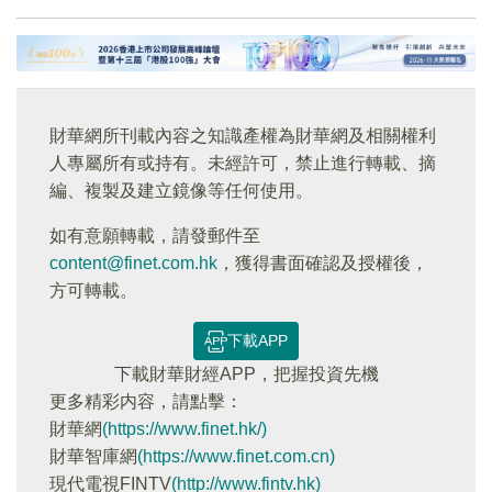
財華網所刊載內容之知識產權為財華網及相關權利
人專屬所有或持有。未經許可，禁止進行轉載、摘
編、複製及建立鏡像等任何使用。
如有意願轉載，請發郵件至
content@finet.com.hk
，獲得書面確認及授權後，
方可轉載。
下載APP
下載財華財經APP，把握投資先機
更多精彩内容，請點擊：
財華網
(https://www.finet.hk/)
財華智庫網
(https://www.finet.com.cn)
現代電視FINTV
(http://www.fintv.hk)