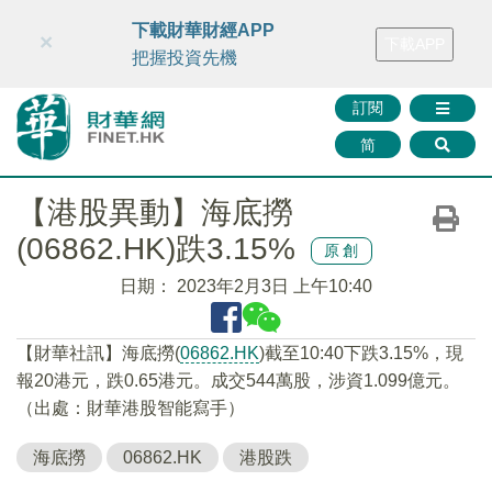
財華智庫網
FINTV
FINMETA
財華證券
媒體矩陣
下載財華財經APP
×
下載APP
智庫沙龍
聯絡我們
把握投資先機
訂閱
简
【港股異動】海底撈
(06862.HK)跌3.15%
原創
日期：
2023年2月3日 上午10:40
【財華社訊】海底撈(
06862.HK
)截至10:40下跌3.15%，現
報20港元，跌0.65港元。成交544萬股，涉資1.099億元。
（出處：財華港股智能寫手）
海底撈
06862.HK
港股跌