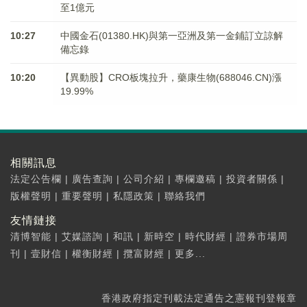
至1億元
10:27
中國金石(01380.HK)與第一亞洲及第一金鋪訂立諒解
備忘錄
10:20
【異動股】CRO板塊拉升，藥康生物(688046.CN)漲
19.99%
相關訊息
法定公告欄
|
廣告查詢
|
公司介紹
|
專欄邀稿
|
投資者關係
|
版權聲明
|
重要聲明
|
私隱政策
|
聯絡我們
友情鏈接
清博智能
|
艾媒諮詢
|
和訊
|
新時空
|
時代財經
|
證券市場周
刊
|
壹財信
|
權衡財經
|
攬富財經
|
更多...
香港政府指定刊載法定通告之憲報刊登報章