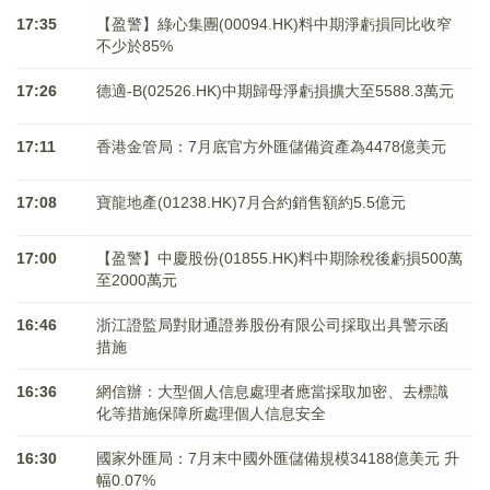
17:35
【盈警】綠心集團(00094.HK)料中期淨虧損同比收窄
不少於85%
17:26
德適-B(02526.HK)中期歸母淨虧損擴大至5588.3萬元
17:11
香港金管局：7月底官方外匯儲備資產為4478億美元
17:08
寶龍地產(01238.HK)7月合約銷售額約5.5億元
17:00
【盈警】中慶股份(01855.HK)料中期除稅後虧損500萬
至2000萬元
16:46
浙江證監局對財通證券股份有限公司採取出具警示函
措施
16:36
網信辦：大型個人信息處理者應當採取加密、去標識
化等措施保障所處理個人信息安全
16:30
國家外匯局：7月末中國外匯儲備規模34188億美元 升
幅0.07%