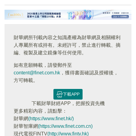
財華網所刊載內容之知識產權為財華網及相關權利
人專屬所有或持有。未經許可，禁止進行轉載、摘
編、複製及建立鏡像等任何使用。
如有意願轉載，請發郵件至
content@finet.com.hk
，獲得書面確認及授權後，
方可轉載。
下載APP
下載財華財經APP，把握投資先機
更多精彩内容，請點擊：
財華網
(https://www.finet.hk/)
財華智庫網
(https://www.finet.com.cn)
現代電視FINTV
(http://www.fintv.hk)