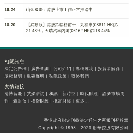
16:24
山金國際：港股上市工作正常推進中
16:20
【異動股】港股跌幅榜前十，九福來(08611.HK)跌
21.43%，天瑞汽車内飾(06162.HK)跌18.44%
相關訊息
法定公告欄
|
廣告查詢
|
公司介紹
|
專欄邀稿
|
投資者關係
|
版權聲明
|
重要聲明
|
私隱政策
|
聯絡我們
友情鏈接
清博智能
|
艾媒諮詢
|
和訊
|
新時空
|
時代財經
|
證券市場周
刊
|
壹財信
|
權衡財經
|
攬富財經
|
更多...
香港政府指定刊載法定通告之憲報刊登報章
Copyright © 1998 - 2026 財華控股有限公司