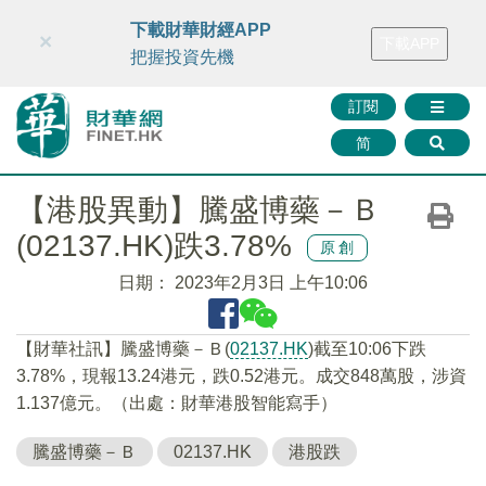
財華智庫網
FINTV
FINMETA
財華證券
媒體矩陣
下載財華財經APP
×
下載APP
智庫沙龍
聯絡我們
把握投資先機
訂閱
简
【港股異動】騰盛博藥－Ｂ
(02137.HK)跌3.78%
原創
日期：
2023年2月3日 上午10:06
【財華社訊】騰盛博藥－Ｂ(
02137.HK
)截至10:06下跌
3.78%，現報13.24港元，跌0.52港元。成交848萬股，涉資
1.137億元。（出處：財華港股智能寫手）
騰盛博藥－Ｂ
02137.HK
港股跌