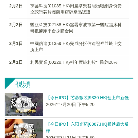
2月2日
亨鑫科技(01085.HK)附屬掌禦智能物聯網身份安
全認證芯片獲商用密碼產品認證
2月2日
醫渡科技(02158.HK)簽署寧波市第一醫院臨床科
研數據庫平台採購合同
2月1日
中國信達(01359.HK)完成分拆信達證券並於上交
所上市
2月1日
利民實業(00229.HK)料年度純利按年降約28%
視頻
【今日IPO】芯碁微装[9630.HK]创上市新低
2026年7月20日 下午5:20
【今日IPO】东阳光药[6887.HK]暴跌后大反
弹
2026年7月21日 下午5:50