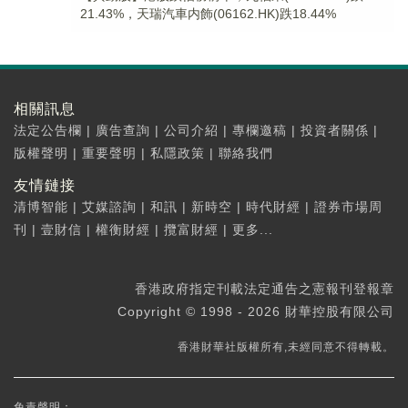
21.43%，天瑞汽車内飾(06162.HK)跌18.44%
相關訊息
法定公告欄
|
廣告查詢
|
公司介紹
|
專欄邀稿
|
投資者關係
|
版權聲明
|
重要聲明
|
私隱政策
|
聯絡我們
友情鏈接
清博智能
|
艾媒諮詢
|
和訊
|
新時空
|
時代財經
|
證券市場周
刊
|
壹財信
|
權衡財經
|
攬富財經
|
更多...
香港政府指定刊載法定通告之憲報刊登報章
Copyright © 1998 - 2026 財華控股有限公司
香港財華社版權所有,未經同意不得轉載。
免責聲明：