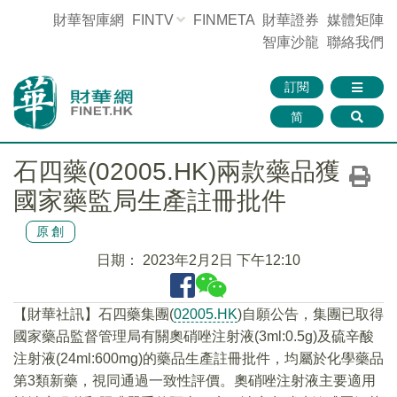
財華智庫網
FINTV
FINMETA
財華證券
媒體矩陣
智庫沙龍
聯絡我們
訂閱
简
石四藥(02005.HK)兩款藥品獲
國家藥監局生產註冊批件
原創
日期：
2023年2月2日 下午12:10
【財華社訊】石四藥集團(
02005.HK
)自願公告，集團已取得
國家藥品監督管理局有關奧硝唑注射液(3ml:0.5g)及硫辛酸
注射液(24ml:600mg)的藥品生產註冊批件，均屬於化學藥品
第3類新藥，視同通過一致性評價。奧硝唑注射液主要適用