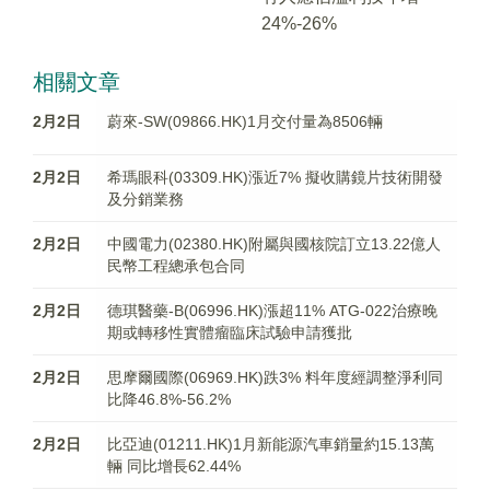
24%-26%
相關文章
2月2日
蔚來-SW(09866.HK)1月交付量為8506輛
2月2日
希瑪眼科(03309.HK)漲近7% 擬收購鏡片技術開發
及分銷業務
2月2日
中國電力(02380.HK)附屬與國核院訂立13.22億人
民幣工程總承包合同
2月2日
德琪醫藥-B(06996.HK)漲超11% ATG-022治療晚
期或轉移性實體瘤臨床試驗申請獲批
2月2日
思摩爾國際(06969.HK)跌3% 料年度經調整淨利同
比降46.8%-56.2%
2月2日
比亞迪(01211.HK)1月新能源汽車銷量約15.13萬
輛 同比增長62.44%