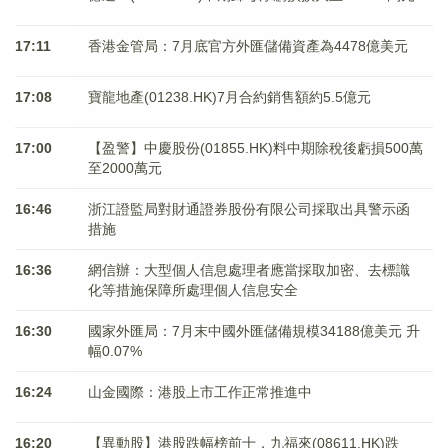
17:11
香港金管局：7月底官方外匯儲備資產為4478億美元
17:08
寶龍地產(01238.HK)7月合約銷售額約5.5億元
17:00
【盈警】中慶股份(01855.HK)料中期除稅後虧損500萬
至2000萬元
16:46
浙江證監局對財通證券股份有限公司採取出具警示函
措施
16:36
網信辦：大型個人信息處理者應當採取加密、去標識
化等措施保障所處理個人信息安全
16:30
國家外匯局：7月末中國外匯儲備規模34188億美元 升
幅0.07%
16:24
山金國際：港股上市工作正常推進中
16:20
【異動股】港股跌幅榜前十，九福來(08611.HK)跌