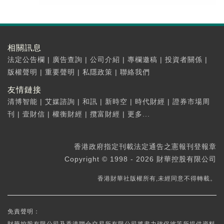
相關訊息
法定公告欄
|
廣告查詢
|
公司介紹
|
專欄邀稿
|
投資者關係
|
版權聲明
|
重要聲明
|
私隱政策
|
聯絡我們
友情鏈接
清博智能
|
艾媒諮詢
|
和訊
|
新時空
|
時代財經
|
證券市場周
刊
|
壹財信
|
權衡財經
|
攬富財經
|
更多...
香港政府指定刊載法定通告之憲報刊登報章
Copyright © 1998 - 2026 財華控股有限公司
香港財華社版權所有,未經同意不得轉載。
免責聲明：