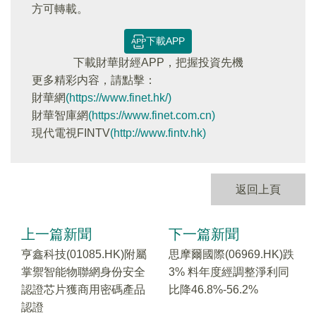
方可轉載。
下載APP
下載財華財經APP，把握投資先機
更多精彩内容，請點擊：
財華網
(https://www.finet.hk/)
財華智庫網
(https://www.finet.com.cn)
現代電視FINTV
(http://www.fintv.hk)
返回上頁
上一篇新聞
下一篇新聞
亨鑫科技(01085.HK)附屬
思摩爾國際(06969.HK)跌
掌禦智能物聯網身份安全
3% 料年度經調整淨利同
認證芯片獲商用密碼產品
比降46.8%-56.2%
認證