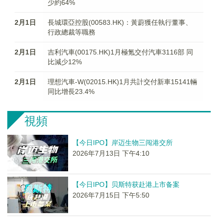
少約64%
2月1日
長城環亞控股(00583.HK)：黃蔚獲任執行董事、
行政總裁等職務
2月1日
吉利汽車(00175.HK)1月極氪交付汽車3116部 同
比減少12%
2月1日
理想汽車-W(02015.HK)1月共計交付新車15141輛
同比增長23.4%
視頻
【今日IPO】岸迈生物三闯港交所
2026年7月13日 下午4:10
【今日IPO】贝斯特获赴港上市备案
2026年7月15日 下午5:50