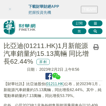
財華智庫網
FINTV
FINMETA
財華證券
媒體矩陣
下載財華財經APP
×
下載APP
智庫沙龍
聯絡我們
把握投資先機
訂閱
简
比亞迪(01211.HK)1月新能源
汽車銷量約15.13萬輛 同比增
長62.44%
原創
日期：
2023年2月2日 上午8:56
【財華社訊】比亞迪股份(
01211.HK
)公布，於2023年1月，
新能源汽車銷量約15.13萬輛，同比增長62.44%。其中，純
電動車銷量約7.13萬輛，同比增長53.79%。
此外，公司2023年1月海外銷售新能源乘用車合計10,409