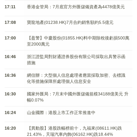
17:11
香港金管局：7月底官方外匯儲備資產為4478億美元
17:08
寶龍地產(01238.HK)7月合約銷售額約5.5億元
17:00
【盈警】中慶股份(01855.HK)料中期除稅後虧損500萬
至2000萬元
16:46
浙江證監局對財通證券股份有限公司採取出具警示函
措施
16:36
網信辦：大型個人信息處理者應當採取加密、去標識
化等措施保障所處理個人信息安全
16:30
國家外匯局：7月末中國外匯儲備規模34188億美元 升
幅0.07%
16:24
山金國際：港股上市工作正常推進中
16:20
【異動股】港股跌幅榜前十，九福來(08611.HK)跌
21.43%，天瑞汽車内飾(06162.HK)跌18.44%