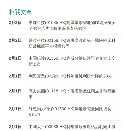
相關文章
2月2日
亨鑫科技(01085.HK)附屬掌禦智能物聯網身份安
全認證芯片獲商用密碼產品認證
2月2日
醫渡科技(02158.HK)簽署寧波市第一醫院臨床科
研數據庫平台採購合同
2月1日
中國信達(01359.HK)完成分拆信達證券並於上交
所上市
2月1日
利民實業(00229.HK)料年度純利按年降約28%
2月1日
高力集團(01118.HK)：甯漢崇獲任獨立非執行董
事
2月1日
綠色動力環保(01330.HK)年度發電量同比增長
5.04%
2月1日
中國太平(00966.HK)料年度股東應佔溢利同比減