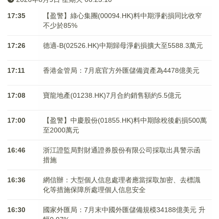
17:35
【盈警】綠心集團(00094.HK)料中期淨虧損同比收窄
不少於85%
17:26
德適-B(02526.HK)中期歸母淨虧損擴大至5588.3萬元
17:11
香港金管局：7月底官方外匯儲備資產為4478億美元
17:08
寶龍地產(01238.HK)7月合約銷售額約5.5億元
17:00
【盈警】中慶股份(01855.HK)料中期除稅後虧損500萬
至2000萬元
16:46
浙江證監局對財通證券股份有限公司採取出具警示函
措施
16:36
網信辦：大型個人信息處理者應當採取加密、去標識
化等措施保障所處理個人信息安全
16:30
國家外匯局：7月末中國外匯儲備規模34188億美元 升