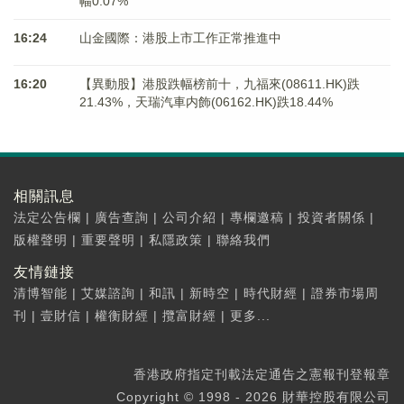
幅0.07%
16:24
山金國際：港股上市工作正常推進中
16:20
【異動股】港股跌幅榜前十，九福來(08611.HK)跌
21.43%，天瑞汽車内飾(06162.HK)跌18.44%
相關訊息
法定公告欄
|
廣告查詢
|
公司介紹
|
專欄邀稿
|
投資者關係
|
版權聲明
|
重要聲明
|
私隱政策
|
聯絡我們
友情鏈接
清博智能
|
艾媒諮詢
|
和訊
|
新時空
|
時代財經
|
證券市場周
刊
|
壹財信
|
權衡財經
|
攬富財經
|
更多...
香港政府指定刊載法定通告之憲報刊登報章
Copyright © 1998 - 2026 財華控股有限公司