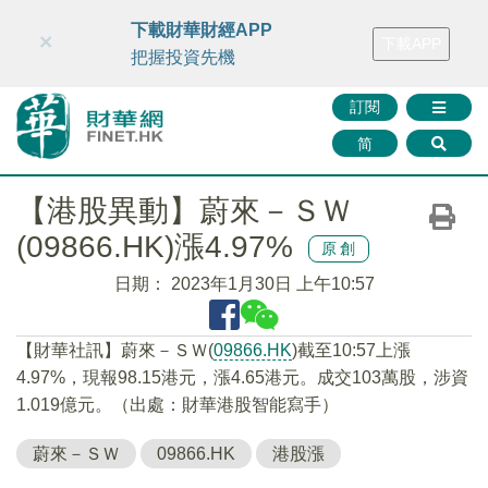
財華智庫網
FINTV
FINMETA
財華證券
媒體矩陣
下載財華財經APP
×
下載APP
智庫沙龍
聯絡我們
把握投資先機
訂閱
简
【港股異動】蔚來－ＳＷ
(09866.HK)漲4.97%
原創
日期：
2023年1月30日 上午10:57
【財華社訊】蔚來－ＳＷ(
09866.HK
)截至10:57上漲
4.97%，現報98.15港元，漲4.65港元。成交103萬股，涉資
1.019億元。（出處：財華港股智能寫手）
蔚來－ＳＷ
09866.HK
港股漲