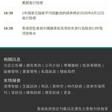
重開進行投標
16:39
1年期港元隔夜平均指數掛鉤債券將於2026年8月12日
進行投標
16:28
香港證監會就中國糖果前高管的失當行為取得13年取
消資格令
相關訊息
法定公告欄
|
廣告查詢
|
公司介紹
|
專欄邀稿
|
投資者關係
|
版權聲明
|
重要聲明
|
私隱政策
|
聯絡我們
友情鏈接
清博智能
|
艾媒諮詢
|
和訊
|
新時空
|
時代財經
|
證券市場周
刊
|
壹財信
|
權衡財經
|
攬富財經
|
更多...
香港政府指定刊載法定通告之憲報刊登報章