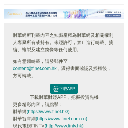
財華網所刊載內容之知識產權為財華網及相關權利
人專屬所有或持有。未經許可，禁止進行轉載、摘
編、複製及建立鏡像等任何使用。
如有意願轉載，請發郵件至
content@finet.com.hk
，獲得書面確認及授權後，
方可轉載。
下載APP
下載財華財經APP，把握投資先機
更多精彩内容，請點擊：
財華網
(https://www.finet.hk/)
財華智庫網
(https://www.finet.com.cn)
現代電視FINTV
(http://www.fintv.hk)