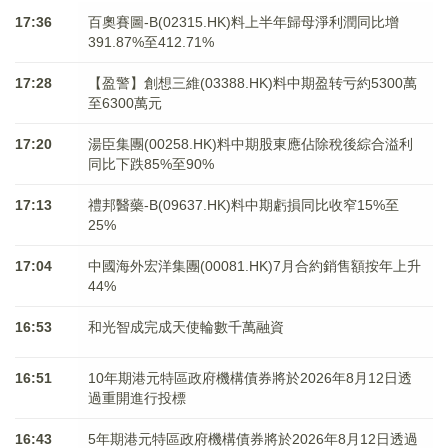
17:36
百奧賽圖-B(02315.HK)料上半年歸母淨利潤同比增
391.87%至412.71%
17:28
【盈警】創想三維(03388.HK)料中期盈转亏約5300萬
至6300萬元
17:20
湯臣集團(00258.HK)料中期股東應佔除稅後綜合溢利
同比下跌85%至90%
17:13
禮邦醫藥-B(09637.HK)料中期虧損同比收窄15%至
25%
17:04
中國海外宏洋集團(00081.HK)7月合約銷售額按年上升
44%
16:53
和光智成完成天使輪數千萬融資
16:51
10年期港元特區政府機構債券將於2026年8月12日透
過重開進行投標
16:43
5年期港元特區政府機構債券將於2026年8月12日透過