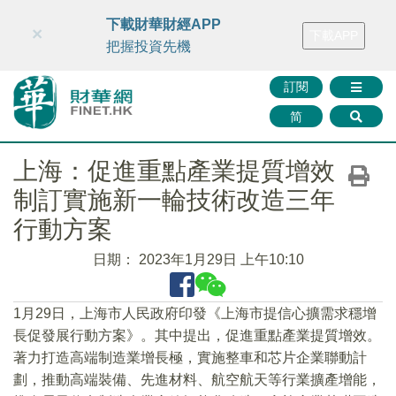
財華智庫網
FINTV
FINMETA
財華證券
媒體矩陣
下載財華財經APP
×
下載APP
智庫沙龍
聯絡我們
把握投資先機
訂閱
简
上海：促進重點產業提質增效
制訂實施新一輪技術改造三年
行動方案
日期：
2023年1月29日 上午10:10
1月29日，上海市人民政府印發《上海市提信心擴需求穩增
長促發展行動方案》。其中提出，促進重點產業提質增效。
著力打造高端制造業增長極，實施整車和芯片企業聯動計
劃，推動高端裝備、先進材料、航空航天等行業擴產增能，