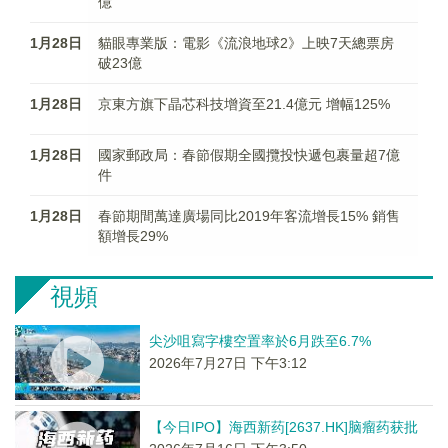
億
1月28日
貓眼專業版：電影《流浪地球2》上映7天總票房
破23億
1月28日
京東方旗下晶芯科技增資至21.4億元 增幅125%
1月28日
國家郵政局：春節假期全國攬投快遞包裹量超7億
件
1月28日
春節期間萬達廣場同比2019年客流增長15% 銷售
額增長29%
視頻
尖沙咀寫字樓空置率於6月跌至6.7%
2026年7月27日 下午3:12
【今日IPO】海西新药[2637.HK]脑瘤药获批