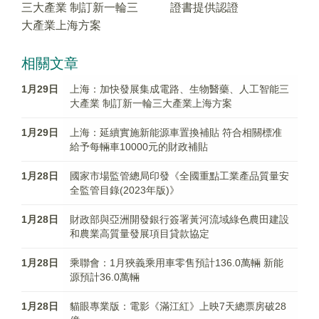
三大產業 制訂新一輪三
證書提供認證
大產業上海方案
相關文章
1月29日
上海：加快發展集成電路、生物醫藥、人工智能三
大產業 制訂新一輪三大產業上海方案
1月29日
上海：延續實施新能源車置換補貼 符合相關標准
給予每輛車10000元的財政補貼
1月28日
國家市場監管總局印發《全國重點工業產品質量安
全監管目錄(2023年版)》
1月28日
財政部與亞洲開發銀行簽署黃河流域綠色農田建設
和農業高質量發展項目貸款協定
1月28日
乘聯會：1月狹義乘用車零售預計136.0萬輛 新能
源預計36.0萬輛
1月28日
貓眼專業版：電影《滿江紅》上映7天總票房破28