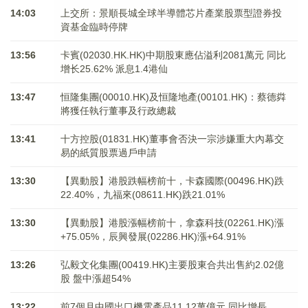
14:03
上交所：景順長城全球半導體芯片產業股票型證券投
資基金臨時停牌
13:56
卡賓(02030.HK.HK)中期股東應佔溢利2081萬元 同比
增长25.62% 派息1.4港仙
13:47
恒隆集團(00010.HK)及恒隆地產(00101.HK)：蔡德粦
將獲任執行董事及行政總裁
13:41
十方控股(01831.HK)董事會否決一宗涉嫌重大內幕交
易的紙質股票過戶申請
13:30
【異動股】港股跌幅榜前十，卡森國際(00496.HK)跌
22.40%，九福來(08611.HK)跌21.01%
13:30
【異動股】港股漲幅榜前十，拿森科技(02261.HK)漲
+75.05%，辰興發展(02286.HK)漲+64.91%
13:26
弘毅文化集團(00419.HK)主要股東合共出售約2.02億
股 盤中漲超54%
13:22
前7個月中國出口機電產品11.12萬億元 同比增長