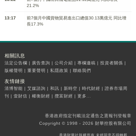
21.2%
13:17
前7個月中國貨物貿易進出口總值30.13萬億元 同比增
長17.3%
相關訊息
法定公告欄
|
廣告查詢
|
公司介紹
|
專欄邀稿
|
投資者關係
|
版權聲明
|
重要聲明
|
私隱政策
|
聯絡我們
友情鏈接
清博智能
|
艾媒諮詢
|
和訊
|
新時空
|
時代財經
|
證券市場周
刊
|
壹財信
|
權衡財經
|
攬富財經
|
更多...
香港政府指定刊載法定通告之憲報刊登報章
Copyright © 1998 - 2026 財華控股有限公司
香港財華社版權所有,未經同意不得轉載。