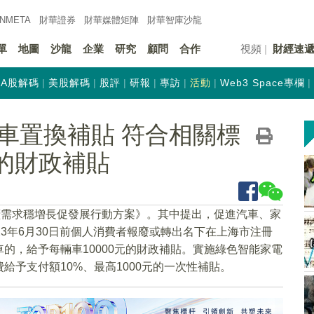
INMETA
財華證券
財華
媒體矩陣
財華
智庫沙龍
單
地圖
沙龍
企業
研究
顧問
合作
視頻
財經速
A股解碼
美股解碼
股評
研報
專訪
活動
Web3 Space專欄
車置換補貼 符合相關標
元的財政補貼
擴需求穩增長促發展行動方案》。其中提出，促進汽車、家
3年6月30日前個人消費者報廢或轉出名下在上海市注冊
的，給予每輛車10000元的財政補貼。實施綠色智能家電
予支付額10%、最高1000元的一次性補貼。