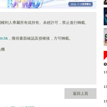
關權利人專屬所有或持有。未經許可，禁止進行轉載、
om.hk
，獲得書面確認及授權後，方可轉載。
先機
1
1
返回上頁
1