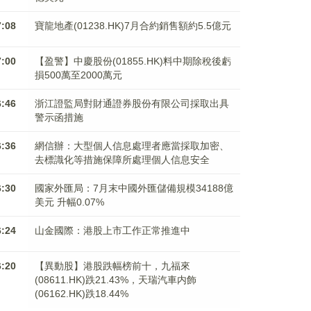
7:08
寶龍地產(01238.HK)7月合約銷售額約5.5億元
7:00
【盈警】中慶股份(01855.HK)料中期除稅後虧
損500萬至2000萬元
6:46
浙江證監局對財通證券股份有限公司採取出具
警示函措施
6:36
網信辦：大型個人信息處理者應當採取加密、
去標識化等措施保障所處理個人信息安全
6:30
國家外匯局：7月末中國外匯儲備規模34188億
美元 升幅0.07%
6:24
山金國際：港股上市工作正常推進中
6:20
【異動股】港股跌幅榜前十，九福來
(08611.HK)跌21.43%，天瑞汽車内飾
(06162.HK)跌18.44%