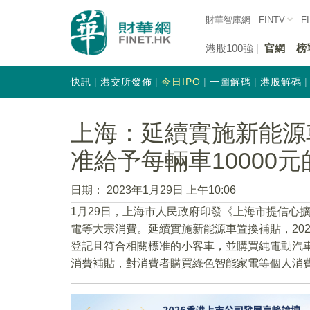
財華智庫網
FINTV
F
港股100強
官網
榜
快訊
港交所發佈
今日IPO
一圖解碼
港股解碼
上海：延續實施新能源
准給予每輛車10000
日期：
2023年1月29日 上午10:06
1月29日，上海市人民政府印發《上海市提信心
電等大宗消費。延續實施新能源車置換補貼，202
登記且符合相關標准的小客車，並購買純電動汽車
消費補貼，對消費者購買綠色智能家電等個人消費給