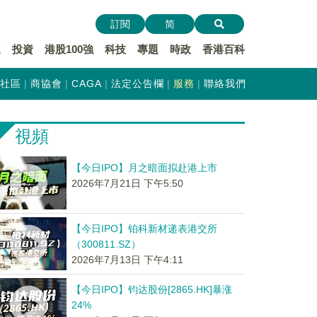
訂閱
简
遞
投資
港股100強
科技
專題
時政
香港百科
社區
商協會
CAGA
法定公告欄
服務
聯絡我們
視頻
【今日IPO】月之暗面拟赴港上市
2026年7月21日 下午5:50
【今日IPO】铂科新材递表港交所
（300811.SZ）
2026年7月13日 下午4:11
【今日IPO】钧达股份[2865.HK]暴涨
24%