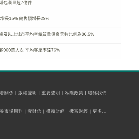
遞包裹量超7億件
增長15% 銷售額增長29%
地級及以上城市平均空氣質量優良天數比例為86.5%
900萬人次 平均客座率達76%
者關係
|
版權聲明
|
重要聲明
|
私隱政策
|
聯絡我們
券市場周刊
|
壹財信
|
權衡財經
|
攬富財經
|
更多...