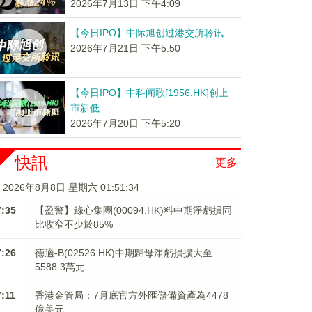
2026年7月13日 下午4:09
【今日IPO】中际旭创过港交所聆讯
2026年7月21日 下午5:50
【今日IPO】中科闻歌[1956.HK]创上
市新低
2026年7月20日 下午5:20
快訊
更多
2026年8月8日 星期六 01:51:34
7:35
【盈警】綠心集團(00094.HK)料中期淨虧損同
比收窄不少於85%
7:26
德適-B(02526.HK)中期歸母淨虧損擴大至
5588.3萬元
7:11
香港金管局：7月底官方外匯儲備資產為4478
億美元