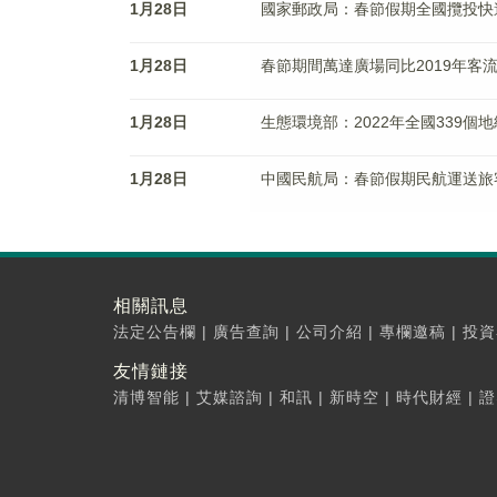
1月28日
國家郵政局：春節假期全國攬投快
1月28日
春節期間萬達廣場同比2019年客流
1月28日
生態環境部：2022年全國339個
1月28日
中國民航局：春節假期民航運送旅客
相關訊息
法定公告欄
|
廣告查詢
|
公司介紹
|
專欄邀稿
|
投資
友情鏈接
清博智能
|
艾媒諮詢
|
和訊
|
新時空
|
時代財經
|
證