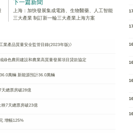
下一篇新聞
量
上海：加快發展集成電路、生物醫藥、人工智能
1
三大產業 制訂新一輪三大產業上海方案
1
1
業產品質量安全監管目錄(2023年版)》
域綠色農田建設和農業高質量發展項目貸款協定
1
.0萬輛 新能源預計36.0萬輛
1
天總票房破28億
1
映7天總票房破23億
1
 增幅125%