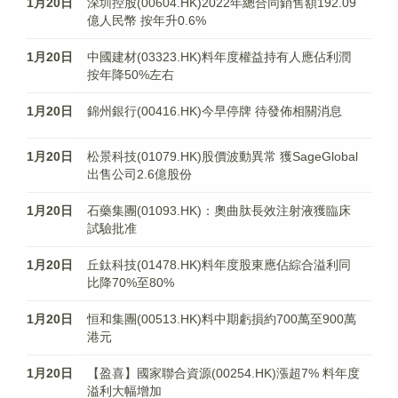
1月20日
深圳控股(00604.HK)2022年總合同銷售額192.09
億人民幣 按年升0.6%
1月20日
中國建材(03323.HK)料年度權益持有人應佔利潤
按年降50%左右
1月20日
錦州銀行(00416.HK)今早停牌 待發佈相關消息
1月20日
松景科技(01079.HK)股價波動異常 獲SageGlobal
出售公司2.6億股份
1月20日
石藥集團(01093.HK)：奧曲肽長效注射液獲臨床
試驗批准
1月20日
丘鈦科技(01478.HK)料年度股東應佔綜合溢利同
比降70%至80%
1月20日
恒和集團(00513.HK)料中期虧損約700萬至900萬
港元
1月20日
【盈喜】國家聯合資源(00254.HK)漲超7% 料年度
溢利大幅增加