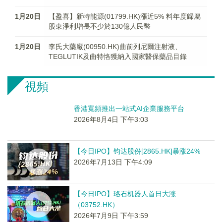
1月20日
【盈喜】新特能源(01799.HK)漲近5% 料年度歸屬
股東淨利增長不少於130億人民幣
1月20日
李氏大藥廠(00950.HK)曲前列尼爾注射液、
TEGLUTIK及曲特恪獲納入國家醫保藥品目錄
視頻
香港寬頻推出一站式AI企業服務平台
2026年8月4日 下午3:03
【今日IPO】钧达股份[2865.HK]暴涨24%
2026年7月13日 下午4:09
【今日IPO】珞石机器人首日大涨
（03752.HK）
2026年7月9日 下午3:59