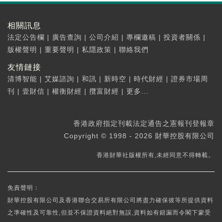
相關訊息
法定公告欄
|
廣告查詢
|
公司介紹
|
專欄邀稿
|
投資者關係
|
版權聲明
|
重要聲明
|
私隱政策
|
聯絡我們
友情鏈接
清博智能
|
艾媒諮詢
|
和訊
|
新時空
|
時代財經
|
證券市場周
刊
|
壹財信
|
權衡財經
|
攬富財經
|
更多...
香港政府指定刊載法定通告之憲報刊登報章
Copyright © 1998 - 2026 財華控股有限公司
香港財華社版權所有,未經同意不得轉載。
免責聲明：
財華控股有限公司及香港聯合交易所有限公司將盡力確保彼等所提供資料
之準確性及可靠性,但並不保證資料絕對無誤,資料如有錯漏而令閣下蒙受