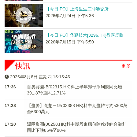
【今日IPO】上海生生二冲港交所
2026年7月24日 下午5:36
【今日IPO】华勤技术[3296.HK]盈喜反跌
2026年7月15日 下午5:50
快訊
更多
2026年8月6日 星期四 15:15:47
17:36
百奧賽圖-B(02315.HK)料上半年歸母淨利潤同比增
391.87%至412.71%
17:28
【盈警】創想三維(03388.HK)料中期盈转亏約5300萬
至6300萬元
17:20
湯臣集團(00258.HK)料中期股東應佔除稅後綜合溢利
同比下跌85%至90%