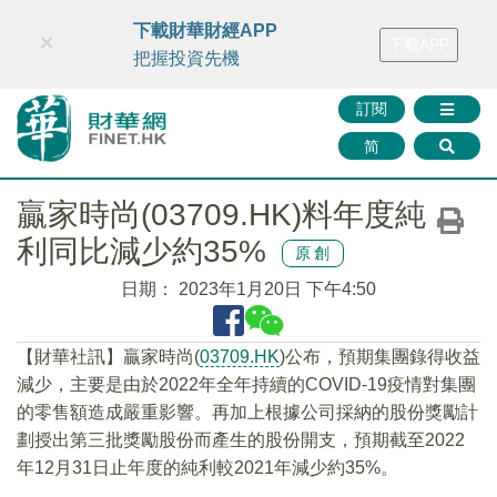
財華智庫網
FINTV
FINMETA
財華證券
媒體矩陣
下載財華財經APP
×
下載APP
智庫沙龍
聯絡我們
把握投資先機
訂閱
简
贏家時尚(03709.HK)料年度純
利同比減少約35%
原創
日期：
2023年1月20日 下午4:50
【財華社訊】贏家時尚(
03709.HK
)公布，預期集團錄得收益
減少，主要是由於2022年全年持續的COVID-19疫情對集團
的零售額造成嚴重影響。再加上根據公司採納的股份獎勵計
劃授出第三批獎勵股份而產生的股份開支，預期截至2022
年12月31日止年度的純利較2021年減少約35%。