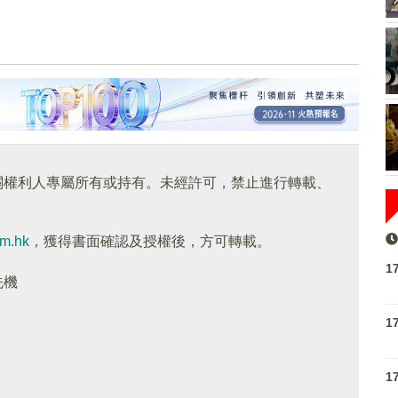
關權利人專屬所有或持有。未經許可，禁止進行轉載、
om.hk
，獲得書面確認及授權後，方可轉載。
1
先機
1
1