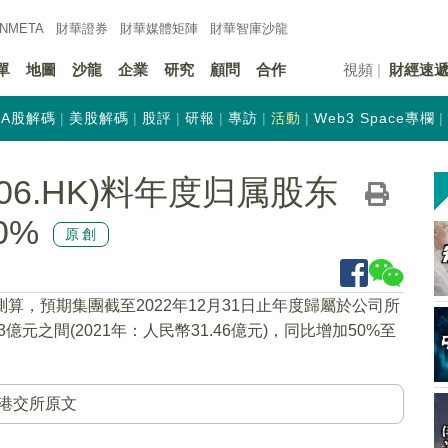
INMETA
財華證券
財華
媒體矩陣
財華
智庫沙龍
單
地圖
沙龍
企業
研究
顧問
合作
視頻
財經速
A股解碼
美股解碼
股評
研報
專訪
活動
Web3 Space專欄
06.HK)料年度归属股东
0%
原創
測算，預期集團截至2022年12月31日止年度歸屬於公司所
億元之間(2021年：人民幣31.46億元)，同比增加50%至
港交所原文