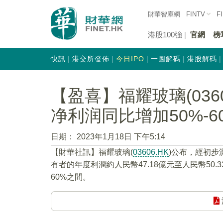
財華智庫網
FINTV
F
港股100強
官網
榜
快訊
港交所發佈
今日IPO
一圖解碼
港股解碼
【盈喜】福耀玻璃(036
净利润同比增加50%-6
日期：
2023年1月18日 下午5:14
【財華社訊】福耀玻璃(
03606.HK
)公布，經初步
有者的年度利潤約人民幣47.18億元至人民幣50.33
60%之間。