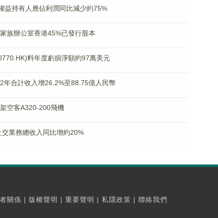
料年度權益持有人應佔利潤同比減少約75%
德林家族辦公室香港45%已發行股本
00770.HK)料年度虧損淨額約97萬美元
022年合計收入增26.2%至88.75億人民幣
架空客A320-200飛機
年度社交業務總收入同比增約20%
者關係
|
版權聲明
|
重要聲明
|
私隱政策
|
聯絡我們