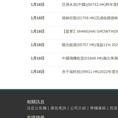
1月18日
亞洲水泥(中國)(00743.HK)
1月18日
德林控股(01709.HK)完成收購
1月18日
【盈警】SHANGHAI GROWTH(
1月18日
陽光能源(00757.HK)漲超11% 2
1月18日
中國飛機租賃(01848.HK)擬出售兩
1月18日
赤子城科技(09911.HK)2022
相關訊息
法定公告欄
|
廣告查詢
|
公司介紹
|
專欄邀稿
|
投資
友情鏈接