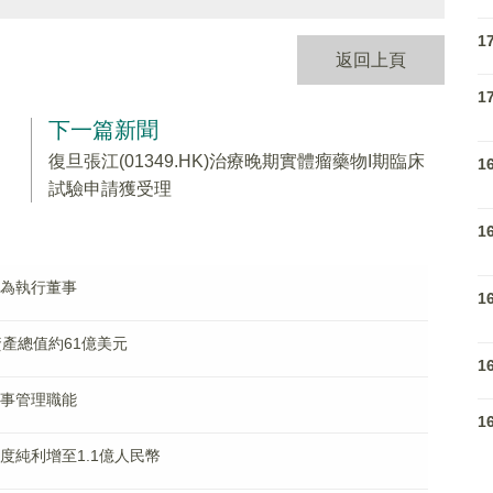
1
返回上頁
1
下一篇新聞
復旦張江(01349.HK)治療晚期實體瘤藥物I期臨床
1
試驗申請獲受理
1
可東為執行董事
1
理資產總值約61億美元
1
行董事管理職能
1
料年度純利增至1.1億人民幣