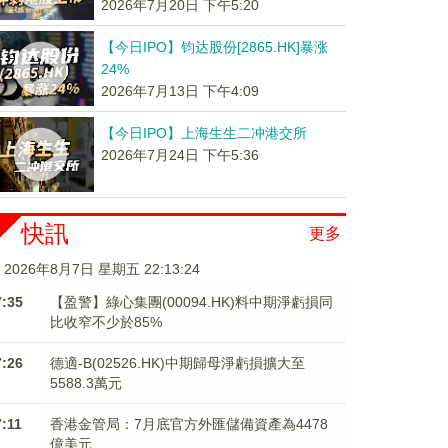
2026年7月20日 下午5:20
【今日IPO】钧达股份[2865.HK]暴涨
24%
2026年7月13日 下午4:09
【今日IPO】上海生生二冲港交所
2026年7月24日 下午5:36
快訊
更多
2026年8月7日 星期五 22:13:24
7:35
【盈警】綠心集團(00094.HK)料中期淨虧損同
比收窄不少於85%
7:26
德適-B(02526.HK)中期歸母淨虧損擴大至
5588.3萬元
7:11
香港金管局：7月底官方外匯儲備資產為4478
億美元