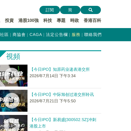
訂閱
简
遞
投資
港股100強
科技
專題
時政
香港百科
社區
商協會
CAGA
法定公告欄
服務
聯絡我們
視頻
【今日IPO】知原药业递表港交所
2026年7月14日 下午3:34
【今日IPO】中际旭创过港交所聆讯
2026年7月21日 下午5:50
【今日IPO】新易盛[300502.SZ]冲刺
港股上市