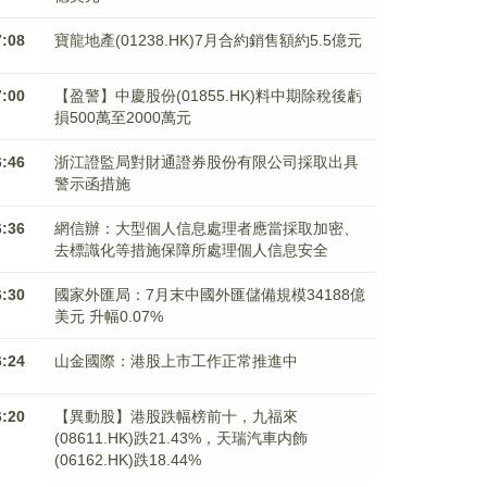
7:08
寶龍地產(01238.HK)7月合約銷售額約5.5億元
7:00
【盈警】中慶股份(01855.HK)料中期除稅後虧
損500萬至2000萬元
6:46
浙江證監局對財通證券股份有限公司採取出具
警示函措施
6:36
網信辦：大型個人信息處理者應當採取加密、
去標識化等措施保障所處理個人信息安全
6:30
國家外匯局：7月末中國外匯儲備規模34188億
美元 升幅0.07%
6:24
山金國際：港股上市工作正常推進中
6:20
【異動股】港股跌幅榜前十，九福來
(08611.HK)跌21.43%，天瑞汽車内飾
(06162.HK)跌18.44%