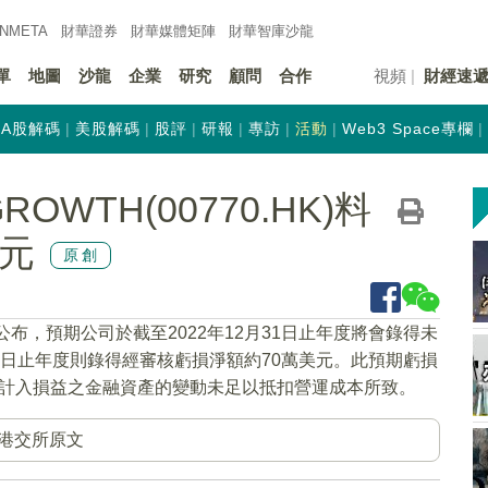
INMETA
財華證券
財華
媒體矩陣
財華
智庫沙龍
單
地圖
沙龍
企業
研究
顧問
合作
視頻
財經速
A股解碼
美股解碼
股評
研報
專訪
活動
Web3 Space專欄
OWTH(00770.HK)料
美元
原創
)公布，預期公司於截至2022年12月31日止年度將會錄得未
31日止年度則錄得經審核虧損淨額約70萬美元。此預期虧損
平值計入損益之金融資產的變動未足以抵扣營運成本所致。
港交所原文