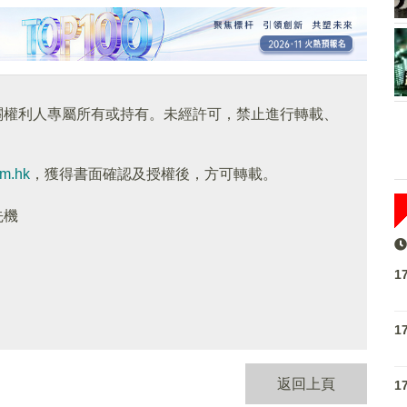
關權利人專屬所有或持有。未經許可，禁止進行轉載、
om.hk
，獲得書面確認及授權後，方可轉載。
先機
1
1
返回上頁
1