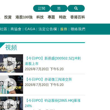
訂閱
简
遞
投資
港股100強
科技
專題
時政
香港百科
社區
商協會
CAGA
法定公告欄
服務
聯絡我們
視頻
【今日IPO】新易盛[300502.SZ]冲刺
港股上市
2026年7月20日 下午5:20
【今日IPO】亦诺微三闯港交所
2026年7月20日 下午5:20
【今日IPO】钧达股份[2865.HK]暴涨
24%