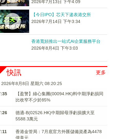
2026年7月13日 下午4:09
【今日IPO】芯天下递表港交所
2026年7月14日 下午3:34
香港寬頻推出一站式AI企業服務平台
2026年8月4日 下午3:03
快訊
更多
2026年8月8日 星期六 08:20:26
7:35
【盈警】綠心集團(00094.HK)料中期淨虧損同
比收窄不少於85%
7:26
德適-B(02526.HK)中期歸母淨虧損擴大至
5588.3萬元
7:11
香港金管局：7月底官方外匯儲備資產為4478
億美元