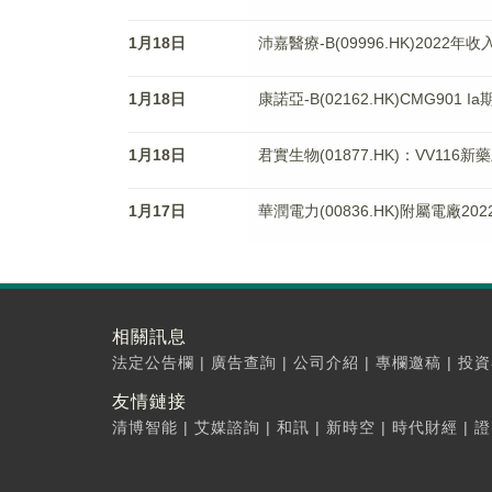
1月18日
沛嘉醫療-B(09996.HK)2022年收
1月18日
康諾亞-B(02162.HK)CMG901
1月18日
君實生物(01877.HK)：VV11
1月17日
華潤電力(00836.HK)附屬電廠20
相關訊息
法定公告欄
|
廣告查詢
|
公司介紹
|
專欄邀稿
|
投資
友情鏈接
清博智能
|
艾媒諮詢
|
和訊
|
新時空
|
時代財經
|
證