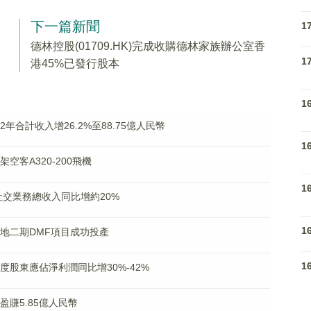
下一篇新聞
1
德林控股(01709.HK)完成收購德林家族辦公室香
1
港45%已發行股本
1
022年合計收入增26.2%至88.75億人民幣
1
架空客A320-200飛機
1
年度社交業務總收入同比增約20%
1
西基地二期DMF項目成功投產
1
料年度股東應佔淨利潤同比增30%-42%
為盈賺5.85億人民幣