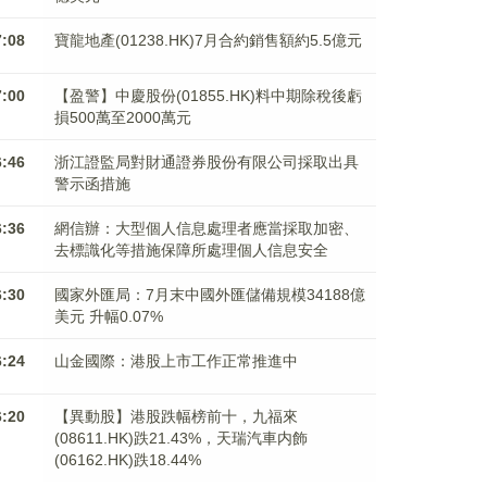
7:08
寶龍地產(01238.HK)7月合約銷售額約5.5億元
7:00
【盈警】中慶股份(01855.HK)料中期除稅後虧
損500萬至2000萬元
6:46
浙江證監局對財通證券股份有限公司採取出具
警示函措施
6:36
網信辦：大型個人信息處理者應當採取加密、
去標識化等措施保障所處理個人信息安全
6:30
國家外匯局：7月末中國外匯儲備規模34188億
美元 升幅0.07%
6:24
山金國際：港股上市工作正常推進中
6:20
【異動股】港股跌幅榜前十，九福來
(08611.HK)跌21.43%，天瑞汽車内飾
(06162.HK)跌18.44%