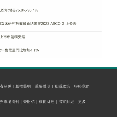
入按年增長75.8%-90.4%
 Ia期臨床研究數據最新結果在2023 ASCO GI上發表
6新藥上市申請獲受理
22年售電量同比增加4.1%
者關係
|
版權聲明
|
重要聲明
|
私隱政策
|
聯絡我們
券市場周刊
|
壹財信
|
權衡財經
|
攬富財經
|
更多...