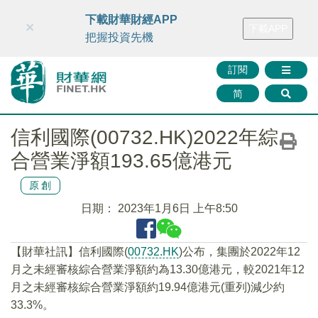
財華智庫網
FINTV
FINMETA
財華證券
媒體矩陣
下載財華財經APP
×
下載APP
智庫沙龍
聯絡我們
把握投資先機
訂閱
简
信利國際(00732.HK)2022年綜
合營業淨額193.65億港元
原創
日期：
2023年1月6日 上午8:50
【財華社訊】信利國際(
00732.HK
)公布，集團於2022年12
月之未經審核綜合營業淨額約為13.30億港元，較2021年12
月之未經審核綜合營業淨額約19.94億港元(重列)減少約
33.3%。