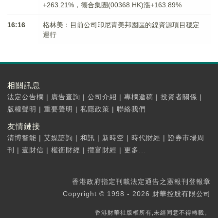
+263.21%，德合集團(00368.HK)漲+163.89%
16:16
格林美：目前公司印尼青美邦園區的鎳資源項目穩定
運行
相關訊息
法定公告欄
|
廣告查詢
|
公司介紹
|
專欄邀稿
|
投資者關係
|
版權聲明
|
重要聲明
|
私隱政策
|
聯絡我們
友情鏈接
清博智能
|
艾媒諮詢
|
和訊
|
新時空
|
時代財經
|
證券市場周
刊
|
壹財信
|
權衡財經
|
攬富財經
|
更多...
香港政府指定刊載法定通告之憲報刊登報章
Copyright © 1998 - 2026 財華控股有限公司
香港財華社版權所有,未經同意不得轉載。