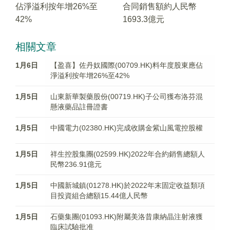
佔淨溢利按年增26%至
合同銷售額約人民幣
42%
1693.3億元
相關文章
1月6日
【盈喜】佐丹奴國際(00709.HK)料年度股東應佔
淨溢利按年增26%至42%
1月5日
山東新華製藥股份(00719.HK)子公司獲布洛芬混
懸液藥品註冊證書
1月5日
中國電力(02380.HK)完成收購金紫山風電控股權
1月5日
祥生控股集團(02599.HK)2022年合約銷售總額人
民幣236.91億元
1月5日
中國新城鎮(01278.HK)於2022年末固定收益類項
目投資組合總額15.44億人民幣
1月5日
石藥集團(01093.HK)附屬美洛昔康納晶注射液獲
臨床試驗批准