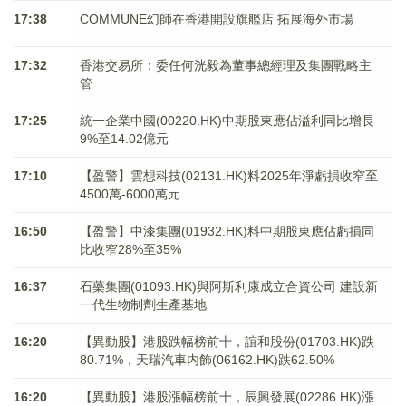
17:38
COMMUNE幻師在香港開設旗艦店 拓展海外市場
17:32
香港交易所：委任何洸毅為董事總經理及集團戰略主
管
17:25
統一企業中國(00220.HK)中期股東應佔溢利同比增長
9%至14.02億元
17:10
【盈警】雲想科技(02131.HK)料2025年淨虧損收窄至
4500萬-6000萬元
16:50
【盈警】中漆集團(01932.HK)料中期股東應佔虧損同
比收窄28%至35%
16:37
石藥集團(01093.HK)與阿斯利康成立合資公司 建設新
一代生物制劑生產基地
16:20
【異動股】港股跌幅榜前十，誼和股份(01703.HK)跌
80.71%，天瑞汽車内飾(06162.HK)跌62.50%
16:20
【異動股】港股漲幅榜前十，辰興發展(02286.HK)漲