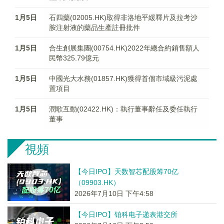
1月5日
石四藥(02005.HK)取得非洛地平緩釋片及拉考沙
胺注射液的藥品生產註冊批件
1月5日
合生創展集團(00754.HK)2022年總合約銷售額人
民幣325.79億元
1月5日
中國光大水務(01857.HK)獲得首個市域級污泥處
置項目
1月5日
潤歌互動(02422.HK)：執行董事辭任及委任執行
董事
視頻
【今日IPO】天数智芯配股筹70亿
（09903.HK）
2026年7月10日 下午4:58
【今日IPO】铂科电子递表港交所