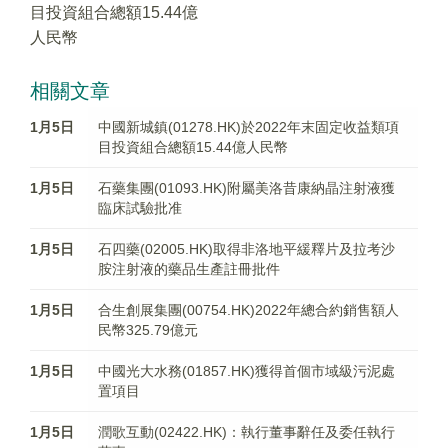
目投資組合總額15.44億
人民幣
相關文章
1月5日
中國新城鎮(01278.HK)於2022年末固定收益類項
目投資組合總額15.44億人民幣
1月5日
石藥集團(01093.HK)附屬美洛昔康納晶注射液獲
臨床試驗批准
1月5日
石四藥(02005.HK)取得非洛地平緩釋片及拉考沙
胺注射液的藥品生產註冊批件
1月5日
合生創展集團(00754.HK)2022年總合約銷售額人
民幣325.79億元
1月5日
中國光大水務(01857.HK)獲得首個市域級污泥處
置項目
1月5日
潤歌互動(02422.HK)：執行董事辭任及委任執行