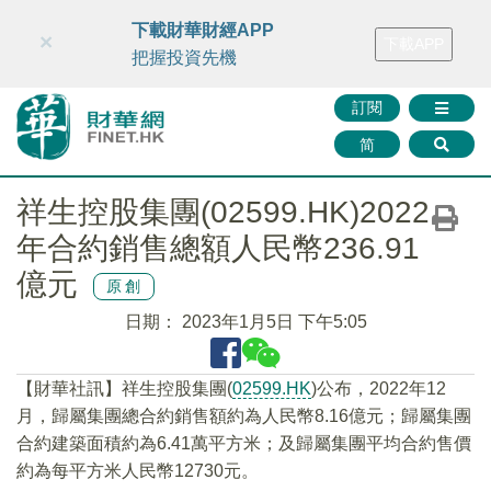
財華智庫網
FINTV
FINMETA
財華證券
媒體矩陣
下載財華財經APP
×
下載APP
智庫沙龍
聯絡我們
把握投資先機
訂閱
简
祥生控股集團(02599.HK)2022
年合約銷售總額人民幣236.91
億元
原創
日期：
2023年1月5日 下午5:05
【財華社訊】祥生控股集團(
02599.HK
)公布，2022年12
月，歸屬集團總合約銷售額約為人民幣8.16億元；歸屬集團
合約建築面積約為6.41萬平方米；及歸屬集團平均合約售價
約為每平方米人民幣12730元。