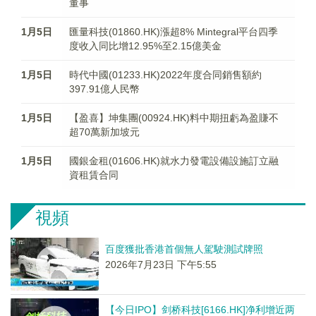
董事
1月5日
匯量科技(01860.HK)漲超8% Mintegral平台四季
度收入同比增12.95%至2.15億美金
1月5日
時代中國(01233.HK)2022年度合同銷售額約
397.91億人民幣
1月5日
【盈喜】坤集團(00924.HK)料中期扭虧為盈賺不
超70萬新加坡元
1月5日
國銀金租(01606.HK)就水力發電設備設施訂立融
資租賃合同
視頻
百度獲批香港首個無人駕駛測試牌照
2026年7月23日 下午5:55
【今日IPO】剑桥科技[6166.HK]净利增近两