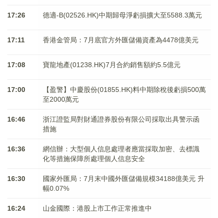
17:26
德適-B(02526.HK)中期歸母淨虧損擴大至5588.3萬元
17:11
香港金管局：7月底官方外匯儲備資產為4478億美元
17:08
寶龍地產(01238.HK)7月合約銷售額約5.5億元
17:00
【盈警】中慶股份(01855.HK)料中期除稅後虧損500萬
至2000萬元
16:46
浙江證監局對財通證券股份有限公司採取出具警示函
措施
16:36
網信辦：大型個人信息處理者應當採取加密、去標識
化等措施保障所處理個人信息安全
16:30
國家外匯局：7月末中國外匯儲備規模34188億美元 升
幅0.07%
16:24
山金國際：港股上市工作正常推進中