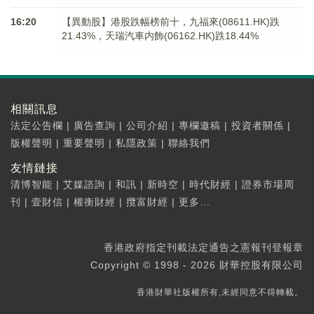
16:20
【異動股】港股跌幅榜前十，九福來(08611.HK)跌
21.43%，天瑞汽車内飾(06162.HK)跌18.44%
相關訊息
法定公告欄
|
廣告查詢
|
公司介紹
|
專欄邀稿
|
投資者關係
|
版權聲明
|
重要聲明
|
私隱政策
|
聯絡我們
友情鏈接
清博智能
|
艾媒諮詢
|
和訊
|
新時空
|
時代財經
|
證券市場周
刊
|
壹財信
|
權衡財經
|
攬富財經
|
更多...
香港政府指定刊載法定通告之憲報刊登報章
Copyright © 1998 - 2026 財華控股有限公司
香港財華社版權所有,未經同意不得轉載。