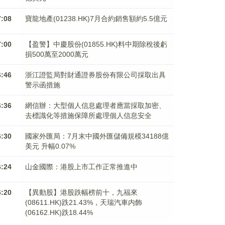
7:08
寶龍地產(01238.HK)7月合約銷售額約5.5億元
7:00
【盈警】中慶股份(01855.HK)料中期除稅後虧
損500萬至2000萬元
6:46
浙江證監局對財通證券股份有限公司採取出具
警示函措施
6:36
網信辦：大型個人信息處理者應當採取加密、
去標識化等措施保障所處理個人信息安全
6:30
國家外匯局：7月末中國外匯儲備規模34188億
美元 升幅0.07%
6:24
山金國際：港股上市工作正常推進中
6:20
【異動股】港股跌幅榜前十，九福來
(08611.HK)跌21.43%，天瑞汽車内飾
(06162.HK)跌18.44%