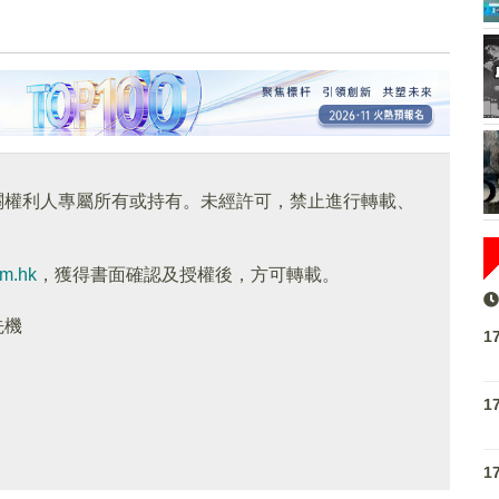
關權利人專屬所有或持有。未經許可，禁止進行轉載、
om.hk
，獲得書面確認及授權後，方可轉載。
先機
1
1
1