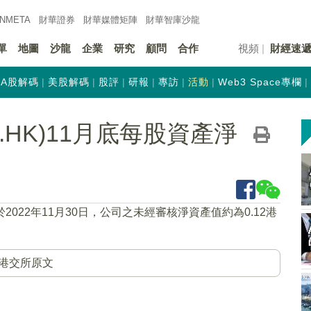
INMETA
財華證券
財華
媒體矩陣
財華
智庫沙龍
單
地圖
沙龍
企業
研究
顧問
合作
視頻
財經速
A股解碼
美股解碼
股評
研報
專訪
活動
Web3 Space專欄
.HK)11月底每股資產淨
於2022年11月30日，公司之未經審核淨資產值約為0.12港
港交所原文