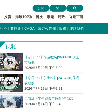
訂閱
简
遞
投資
港股100強
科技
專題
時政
香港百科
社區
商協會
CAGA
法定公告欄
服務
聯絡我們
視頻
【今日IPO】芯碁微装[9630.HK]创上
市新低
2026年7月20日 下午5:20
【今日IPO】胜宏科技[2476.HK]辟谣
获唱多
2026年7月15日 下午5:51
工商舖上半年買賣宗數創4年新高
2026年7月14日 下午5:43