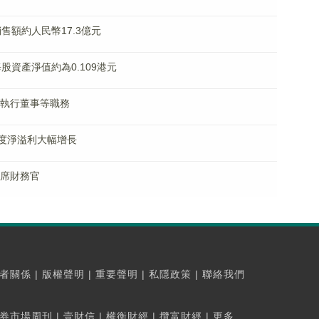
約銷售額約人民幣17.3億元
底每股資產淨值約為0.109港元
任非執行董事等職務
料年度淨溢利大幅增長
首席財務官
者關係
|
版權聲明
|
重要聲明
|
私隱政策
|
聯絡我們
券市場周刊
|
壹財信
|
權衡財經
|
攬富財經
|
更多...