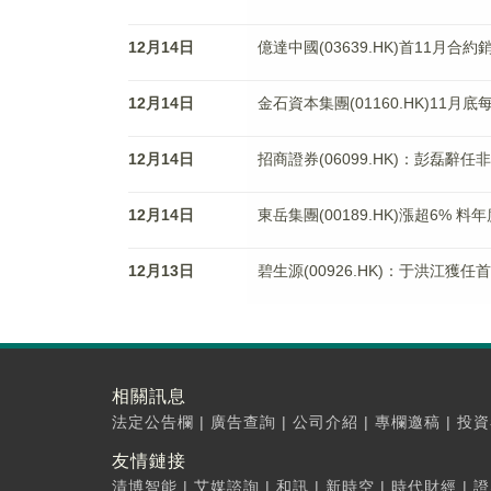
12月14日
億達中國(03639.HK)首11月合
12月14日
金石資本集團(01160.HK)11月
12月14日
招商證券(06099.HK)：彭磊辭
12月14日
東岳集團(00189.HK)漲超6% 
12月13日
碧生源(00926.HK)：于洪江獲任
相關訊息
法定公告欄
|
廣告查詢
|
公司介紹
|
專欄邀稿
|
投資
友情鏈接
清博智能
|
艾媒諮詢
|
和訊
|
新時空
|
時代財經
|
證