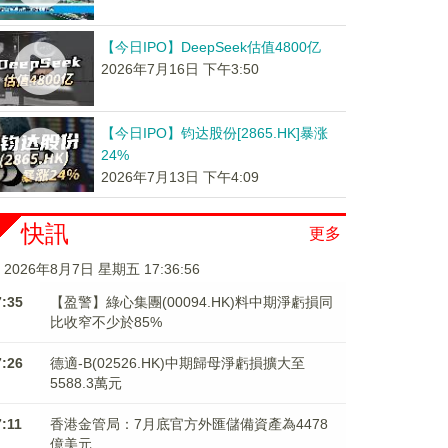
【今日IPO】DeepSeek估值4800亿
2026年7月16日 下午3:50
【今日IPO】钧达股份[2865.HK]暴涨
24%
2026年7月13日 下午4:09
快訊
更多
2026年8月7日 星期五 17:36:56
7:35
【盈警】綠心集團(00094.HK)料中期淨虧損同
比收窄不少於85%
7:26
德適-B(02526.HK)中期歸母淨虧損擴大至
5588.3萬元
7:11
香港金管局：7月底官方外匯儲備資產為4478
億美元