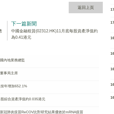
返回上頁
1
1
下一篇新聞
總
中國金融租賃(02312.HK)11月底每股資產淨值約
為0.41港元
1
1
任中國內地業務總監
1
獲任董事局主席
1
次按年增加652.1%
1
底每股綜合資產淨值約0.035港元
雙組分新冠肺炎疫苗ReCOV比對研究結果優效於mRNA疫苗