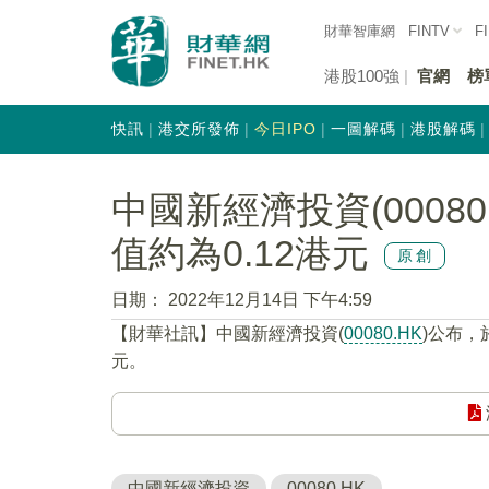
財華智庫網
FINTV
F
港股100強
官網
榜
快訊
港交所發佈
今日IPO
一圖解碼
港股解碼
中國新經濟投資(00080
值約為0.12港元
原創
日期：
2022年12月14日 下午4:59
【財華社訊】中國新經濟投資(
00080.HK
)公布，
元。
中國新經濟投資
00080.HK