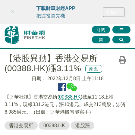
財華智庫網
FINTV
FINMETA
財華證券
媒體矩陣
下載財華財經APP
×
下載APP
智庫沙龍
聯絡我們
把握投資先機
訂閱
简
【港股異動】香港交易所
(00388.HK)漲3.11%
原創
日期：
2022年12月8日 上午11:18
【財華社訊】香港交易所(
00388.HK
)截至11:18上漲
3.11%，現報331.2港元，漲10港元。成交213萬股，涉資
6.985億元。（出處：財華港股智能寫手）
香港交易所
00388.HK
港股漲