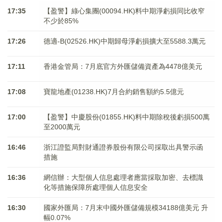
17:35
【盈警】綠心集團(00094.HK)料中期淨虧損同比收窄
不少於85%
17:26
德適-B(02526.HK)中期歸母淨虧損擴大至5588.3萬元
17:11
香港金管局：7月底官方外匯儲備資產為4478億美元
17:08
寶龍地產(01238.HK)7月合約銷售額約5.5億元
17:00
【盈警】中慶股份(01855.HK)料中期除稅後虧損500萬
至2000萬元
16:46
浙江證監局對財通證券股份有限公司採取出具警示函
措施
16:36
網信辦：大型個人信息處理者應當採取加密、去標識
化等措施保障所處理個人信息安全
16:30
國家外匯局：7月末中國外匯儲備規模34188億美元 升
幅0.07%