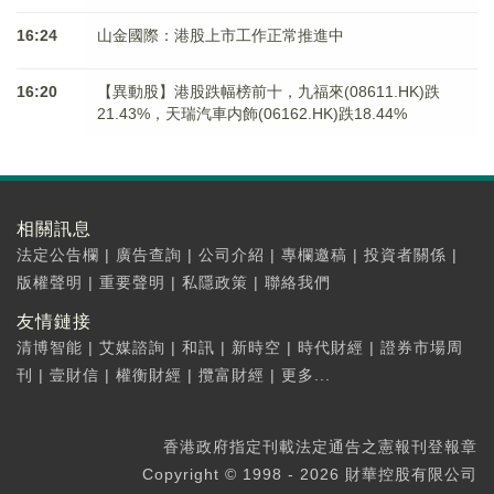
16:24
山金國際：港股上市工作正常推進中
16:20
【異動股】港股跌幅榜前十，九福來(08611.HK)跌
21.43%，天瑞汽車内飾(06162.HK)跌18.44%
相關訊息
法定公告欄
|
廣告查詢
|
公司介紹
|
專欄邀稿
|
投資者關係
|
版權聲明
|
重要聲明
|
私隱政策
|
聯絡我們
友情鏈接
清博智能
|
艾媒諮詢
|
和訊
|
新時空
|
時代財經
|
證券市場周
刊
|
壹財信
|
權衡財經
|
攬富財經
|
更多...
香港政府指定刊載法定通告之憲報刊登報章
Copyright © 1998 - 2026 財華控股有限公司