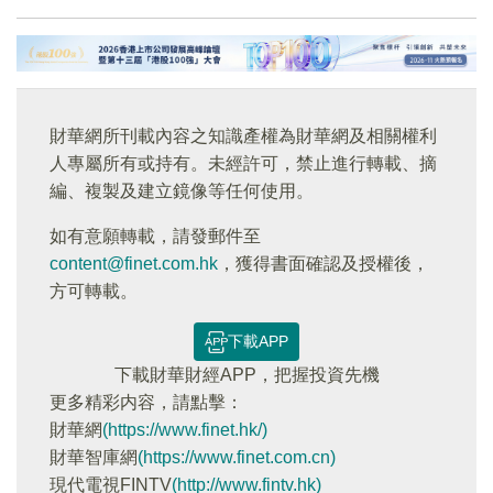
財華網所刊載內容之知識產權為財華網及相關權利
人專屬所有或持有。未經許可，禁止進行轉載、摘
編、複製及建立鏡像等任何使用。
如有意願轉載，請發郵件至
content@finet.com.hk
，獲得書面確認及授權後，
方可轉載。
下載APP
下載財華財經APP，把握投資先機
更多精彩内容，請點擊：
財華網
(https://www.finet.hk/)
財華智庫網
(https://www.finet.com.cn)
現代電視FINTV
(http://www.fintv.hk)