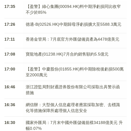
17:35
【盈警】綠心集團(00094.HK)料中期淨虧損同比收窄
不少於85%
17:26
德適-B(02526.HK)中期歸母淨虧損擴大至5588.3萬元
17:11
香港金管局：7月底官方外匯儲備資產為4478億美元
17:08
寶龍地產(01238.HK)7月合約銷售額約5.5億元
17:00
【盈警】中慶股份(01855.HK)料中期除稅後虧損500萬
至2000萬元
16:46
浙江證監局對財通證券股份有限公司採取出具警示函
措施
16:36
網信辦：大型個人信息處理者應當採取加密、去標識
化等措施保障所處理個人信息安全
16:30
國家外匯局：7月末中國外匯儲備規模34188億美元 升
幅0.07%