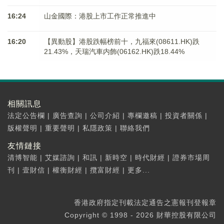
16:24
山金國際：港股上市工作正常推進中
16:20
【異動股】港股跌幅榜前十，九福來(08611.HK)跌
21.43%，天瑞汽車内飾(06162.HK)跌18.44%
相關訊息
法定公告欄
|
廣告查詢
|
公司介紹
|
專欄邀稿
|
投資者關係
|
版權聲明
|
重要聲明
|
私隱政策
|
聯絡我們
友情鏈接
清博智能
|
艾媒諮詢
|
和訊
|
新時空
|
時代財經
|
證券市場周
刊
|
壹財信
|
權衡財經
|
攬富財經
|
更多...
香港政府指定刊載法定通告之憲報刊登報章
Copyright © 1998 - 2026 財華控股有限公司