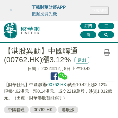
財華智庫網
FINTV
FINMETA
財華證券
媒體矩陣
下載財華財經APP
×
下載APP
智庫沙龍
聯絡我們
把握投資先機
訂閱
简
【港股異動】中國聯通
(00762.HK)漲3.12%
原創
日期：
2022年12月8日 上午10:42
【財華社訊】中國聯通(
00762.HK
)截至10:42上漲3.12%，
現報4.62港元，漲0.14港元。成交2219萬股，涉資1.012億
元。（出處：財華港股智能寫手）
中國聯通
00762.HK
港股漲