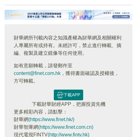
財華網所刊載內容之知識產權為財華網及相關權利
人專屬所有或持有。未經許可，禁止進行轉載、摘
編、複製及建立鏡像等任何使用。
如有意願轉載，請發郵件至
content@finet.com.hk
，獲得書面確認及授權後，
方可轉載。
下載APP
下載財華財經APP，把握投資先機
更多精彩内容，請點擊：
財華網
(https://www.finet.hk/)
財華智庫網
(https://www.finet.com.cn)
現代電視FINTV
(http://www.fintv.hk)