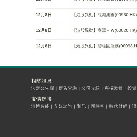
12月8日
【港股異動】龍湖集團(00960.HK)
12月8日
【港股異動】商湯－Ｗ(00020.HK)
12月8日
【港股異動】碧桂園服務(06098.HK
相關訊息
法定公告欄
|
廣告查詢
|
公司介紹
|
專欄邀稿
|
投資
友情鏈接
清博智能
|
艾媒諮詢
|
和訊
|
新時空
|
時代財經
|
證