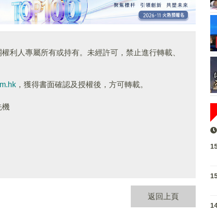
關權利人專屬所有或持有。未經許可，禁止進行轉載、
om.hk
，獲得書面確認及授權後，方可轉載。
先機
1
1
返回上頁
1