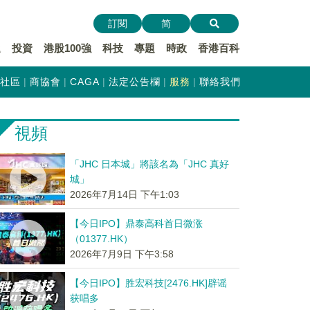
訂閱
简
遞
投資
港股100強
科技
專題
時政
香港百科
社區
商協會
CAGA
法定公告欄
服務
聯絡我們
視頻
「JHC 日本城」將該名為「JHC 真好
城」
2026年7月14日 下午1:03
【今日IPO】鼎泰高科首日微涨
（01377.HK）
2026年7月9日 下午3:58
【今日IPO】胜宏科技[2476.HK]辟谣
获唱多