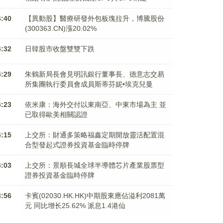
4:40
【異動股】醫療研發外包板塊拉升，博騰股份
(300363.CN)漲20.02%
4:32
日韓股市收盤雙雙下跌
4:29
朱鶴新局長會見明訊銀行董事長、德意志交易
所集團執行委員會成員斯蒂芬妮•埃克兒曼
4:23
依米康：海外交付以東南亞、中東市場為主 並
已取得歐美相關認證
4:15
上交所：財通多策略福鑫定期開放靈活配置混
合型發起式證券投資基金臨時停牌
4:03
上交所：景順長城全球半導體芯片產業股票型
證券投資基金臨時停牌
3:56
卡賓(02030.HK.HK)中期股東應佔溢利2081萬
元 同比增长25.62% 派息1.4港仙