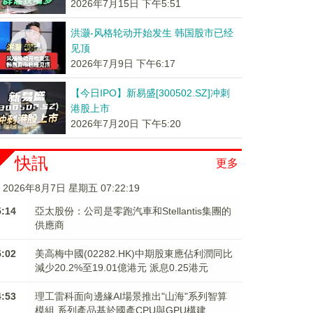
2026年7月15日 下午5:51
洪灏-风格轮动开始发生 韩国股市已经
见顶
2026年7月9日 下午6:17
【今日IPO】新易盛[300502.SZ]冲刺
港股上市
2026年7月20日 下午5:20
快訊
更多
2026年8月7日 星期五 07:22:20
5:14
亞太股份：公司是零跑汽車和Stellantis集團的
供應商
5:02
美高梅中國(02282.HK)中期股東應佔利潤同比
減少20.2%至19.01億港元 派息0.25港元
4:53
理工雷科面向邊緣AI場景推出"山海"系列智算
模組 系列產品基於國產CPU與GPU構建