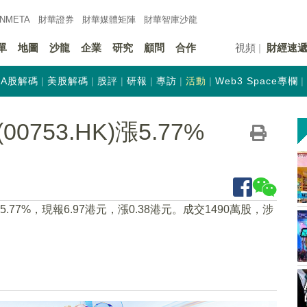
INMETA
財華證券
財華
媒體矩陣
財華
智庫沙龍
單
地圖
沙龍
企業
研究
顧問
合作
視頻
財經速
A股解碼
美股解碼
股評
研報
專訪
活動
Web3 Space專欄
753.HK)漲5.77%
漲5.77%，現報6.97港元，漲0.38港元。成交1490萬股，涉