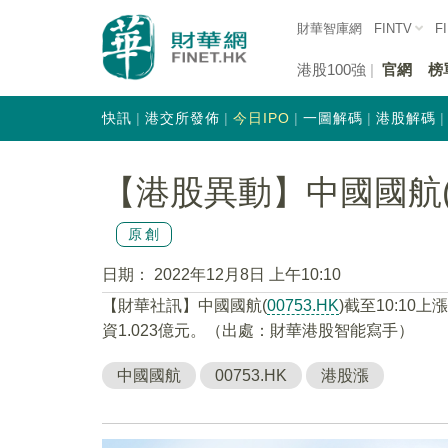
財華智庫網
FINTV
F
港股100強
官網
榜
快訊
港交所發佈
今日IPO
一圖解碼
港股解碼
【港股異動】中國國航(00
原創
日期：
2022年12月8日 上午10:10
【財華社訊】中國國航(
00753.HK
)截至10:10上
資1.023億元。（出處：財華港股智能寫手）
中國國航
00753.HK
港股漲