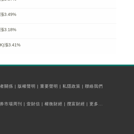
漲3.49%
漲3.18%
)漲3.41%
者關係
|
版權聲明
|
重要聲明
|
私隱政策
|
聯絡我們
券市場周刊
|
壹財信
|
權衡財經
|
攬富財經
|
更多...