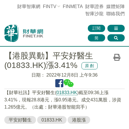
財華智庫網
FINTV
FINMETA
財華證券
媒體矩陣
智庫沙龍
聯絡我們
訂閱
简
【港股異動】平安好醫生
(01833.HK)漲3.41%
原創
日期：
2022年12月8日 上午9:36
【財華社訊】平安好醫生(
01833.HK
)截至09:36上漲
3.41%，現報28.8港元，漲0.95港元。成交431萬股，涉資
1.265億元。（出處：財華港股智能寫手）
平安好醫生
01833.HK
港股漲