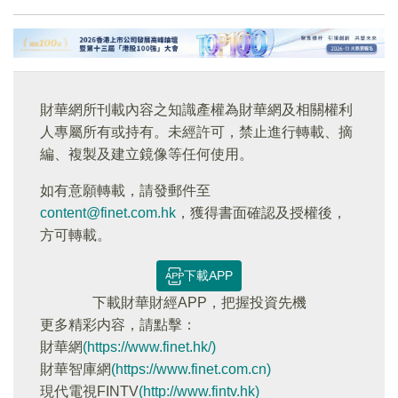
財華網所刊載內容之知識產權為財華網及相關權利
人專屬所有或持有。未經許可，禁止進行轉載、摘
編、複製及建立鏡像等任何使用。
如有意願轉載，請發郵件至
content@finet.com.hk
，獲得書面確認及授權後，
方可轉載。
下載APP
下載財華財經APP，把握投資先機
更多精彩内容，請點擊：
財華網
(https://www.finet.hk/)
財華智庫網
(https://www.finet.com.cn)
現代電視FINTV
(http://www.fintv.hk)