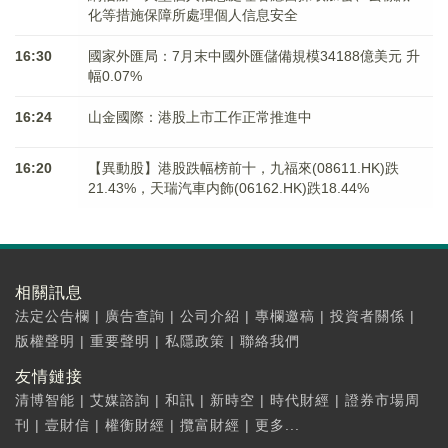
化等措施保障所處理個人信息安全
16:30
國家外匯局：7月末中國外匯儲備規模34188億美元 升
幅0.07%
16:24
山金國際：港股上市工作正常推進中
16:20
【異動股】港股跌幅榜前十，九福來(08611.HK)跌
21.43%，天瑞汽車内飾(06162.HK)跌18.44%
相關訊息
法定公告欄
|
廣告查詢
|
公司介紹
|
專欄邀稿
|
投資者關係
|
版權聲明
|
重要聲明
|
私隱政策
|
聯絡我們
友情鏈接
清博智能
|
艾媒諮詢
|
和訊
|
新時空
|
時代財經
|
證券市場周
刊
|
壹財信
|
權衡財經
|
攬富財經
|
更多...