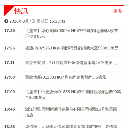
快訊
更多
2026年8月7日 星期五 15:23:41
17:35
【盈警】綠心集團(00094.HK)料中期淨虧損同比收窄
不少於85%
17:26
德適-B(02526.HK)中期歸母淨虧損擴大至5588.3萬元
17:11
香港金管局：7月底官方外匯儲備資產為4478億美元
17:08
寶龍地產(01238.HK)7月合約銷售額約5.5億元
17:00
【盈警】中慶股份(01855.HK)料中期除稅後虧損500萬
至2000萬元
16:46
浙江證監局對財通證券股份有限公司採取出具警示函
措施
16:36
網信辦：大型個人信息處理者應當採取加密、去標識