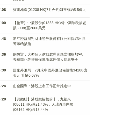
7:08
寶龍地產(01238.HK)7月合約銷售額約5.5億元
7:00
【盈警】中慶股份(01855.HK)料中期除稅後虧
損500萬至2000萬元
6:46
浙江證監局對財通證券股份有限公司採取出具
警示函措施
6:36
網信辦：大型個人信息處理者應當採取加密、
去標識化等措施保障所處理個人信息安全
6:30
國家外匯局：7月末中國外匯儲備規模34188億
美元 升幅0.07%
6:24
山金國際：港股上市工作正常推進中
6:20
【異動股】港股跌幅榜前十，九福來
(08611.HK)跌21.43%，天瑞汽車内飾
(06162.HK)跌18.44%