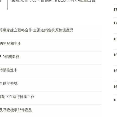
戰
聚燦光電：公司目前Mini LED已有小批量出貨
1
1
等廠家建立戰略合作 全渠道銷售抗原檢測產品
1
的開發和生產
1
.0相關業務
持續推進中
1
至儲能領域
1
噴霧劑正在進行排產工作
1
及呼吸機零部件產品