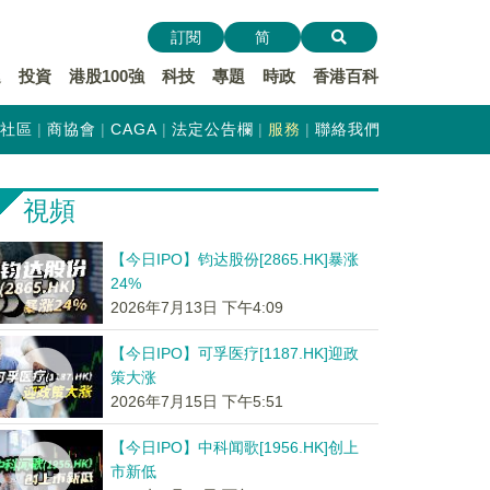
訂閱
简
遞
投資
港股100強
科技
專題
時政
香港百科
社區
商協會
CAGA
法定公告欄
服務
聯絡我們
視頻
【今日IPO】钧达股份[2865.HK]暴涨
24%
2026年7月13日 下午4:09
【今日IPO】可孚医疗[1187.HK]迎政
策大涨
2026年7月15日 下午5:51
【今日IPO】中科闻歌[1956.HK]创上
市新低