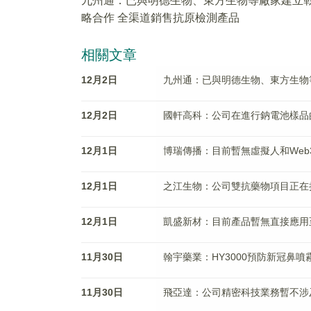
九州通：已與明德生物、東方生物等廠家建立
略合作 全渠道銷售抗原檢測產品
相關文章
12月2日
九州通：已與明德生物、東方生物
12月2日
國軒高科：公司在進行鈉電池樣品
12月1日
博瑞傳播：目前暫無虛擬人和Web3
12月1日
之江生物：公司雙抗藥物項目正在
12月1日
凱盛新材：目前產品暫無直接應用
11月30日
翰宇藥業：HY3000預防新冠鼻
11月30日
飛亞達：公司精密科技業務暫不涉