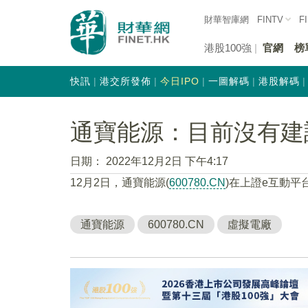
財華智庫網
FINTV
F
港股100強
官網
榜
快訊
港交所發佈
今日IPO
一圖解碼
港股解碼
通寶能源：目前沒有建
日期：
2022年12月2日 下午4:17
12月2日，通寶能源(
600780.CN
)在上證e互動
通寶能源
600780.CN
虛擬電廠