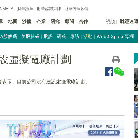
INMETA
財華證券
財華
媒體矩陣
財華
智庫沙龍
單
地圖
沙龍
企業
研究
顧問
合作
視頻
財經速
A股解碼
美股解碼
股評
研報
專訪
活動
Web3 Space專欄
設虛擬電廠計劃
平台表示，目前公司沒有建設虛擬電廠計劃。