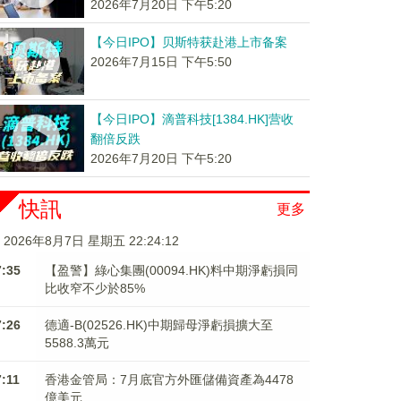
2026年7月20日 下午5:20
【今日IPO】贝斯特获赴港上市备案
2026年7月15日 下午5:50
【今日IPO】滴普科技[1384.HK]营收
翻倍反跌
2026年7月20日 下午5:20
快訊
更多
2026年8月7日 星期五 22:24:12
7:35
【盈警】綠心集團(00094.HK)料中期淨虧損同
比收窄不少於85%
7:26
德適-B(02526.HK)中期歸母淨虧損擴大至
5588.3萬元
7:11
香港金管局：7月底官方外匯儲備資產為4478
億美元