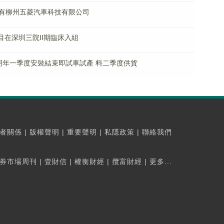
有柳州五菱汽車科技有限公司
目在深圳三院II期臨床入組
明年一季度安裝結束即試車試產 料二季度供貨
者關係
|
版權聲明
|
重要聲明
|
私隱政策
|
聯絡我們
券市場周刊
|
壹財信
|
權衡財經
|
攬富財經
|
更多...