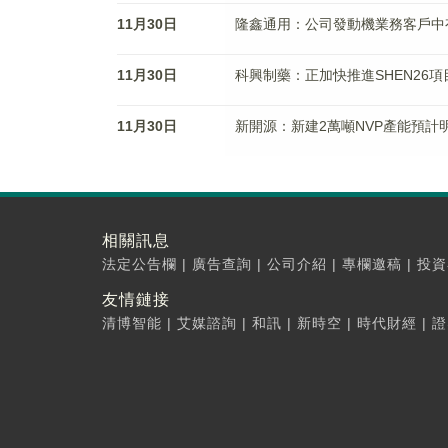
11月30日
隆鑫通用：公司發動機業務客戶中
11月30日
科興制藥：正加快推進SHEN26項
11月30日
新開源：新建2萬噸NVP產能預計
相關訊息
法定公告欄
|
廣告查詢
|
公司介紹
|
專欄邀稿
|
投資
友情鏈接
清博智能
|
艾媒諮詢
|
和訊
|
新時空
|
時代財經
|
證