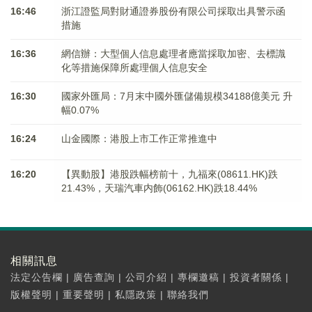
16:46
浙江證監局對財通證券股份有限公司採取出具警示函
措施
16:36
網信辦：大型個人信息處理者應當採取加密、去標識
化等措施保障所處理個人信息安全
16:30
國家外匯局：7月末中國外匯儲備規模34188億美元 升
幅0.07%
16:24
山金國際：港股上市工作正常推進中
16:20
【異動股】港股跌幅榜前十，九福來(08611.HK)跌
21.43%，天瑞汽車内飾(06162.HK)跌18.44%
相關訊息
法定公告欄
|
廣告查詢
|
公司介紹
|
專欄邀稿
|
投資者關係
|
版權聲明
|
重要聲明
|
私隱政策
|
聯絡我們