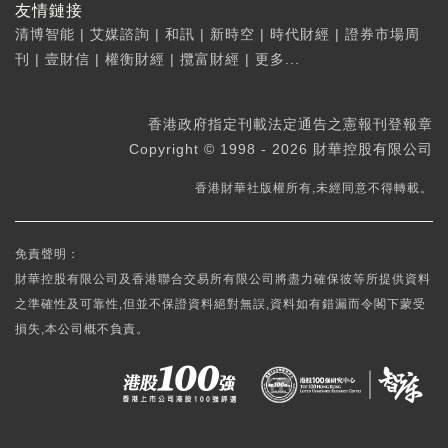
友情鏈接
清博智能
|
艾媒諮詢
|
和訊
|
新時空
|
時代財經
|
證券市場周
刊
|
壹財信
|
權衡財經
|
攬富財經
|
更多...
香港政府指定刊載法定通告之憲報刊登報章
Copyright © 1998 - 2026 財華控股有限公司
香港財華社版權所有,未經同意不得轉載。
免責聲明：
財華控股有限公司及香港聯合交易所有限公司將盡力確保彼等所提供資料
之準確性及可靠性,但並不保證資料絕對無誤,資料如有錯漏而令閣下蒙受
損失,本公司概不負責。