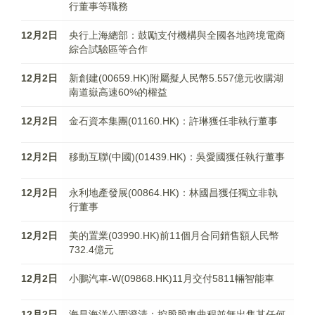
行董事等職務
12月2日
央行上海總部：鼓勵支付機構與全國各地跨境電商
綜合試驗區等合作
12月2日
新創建(00659.HK)附屬擬人民幣5.557億元收購湖
南道嶽高速60%的權益
12月2日
金石資本集團(01160.HK)：許琳獲任非執行董事
12月2日
移動互聯(中國)(01439.HK)：吳愛國獲任執行董事
12月2日
永利地產發展(00864.HK)：林國昌獲任獨立非執
行董事
12月2日
美的置業(03990.HK)前11個月合同銷售額人民幣
732.4億元
12月2日
小鵬汽車-W(09868.HK)11月交付5811輛智能車
12月2日
海昌海洋公園澄清：控股股東曲程並無出售其任何