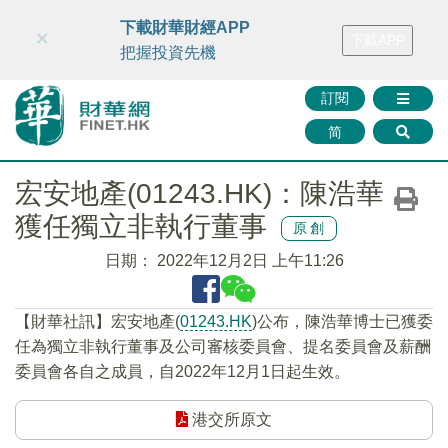
財華智庫網
FINTV
FINMETA
財華證券
媒體矩陣
下載財華財經APP
×
下載APP
智庫沙龍
聯絡我們
把握投資先機
訂閱
简
宏安地產(01243.HK)：陳浩華
獲任獨立非執行董事
原創
日期：
2022年12月2日 上午11:26
【財華社訊】宏安地產(
01243.HK
)公布，陳浩華博士已獲委
任為獨立非執行董事及公司審核委員會、提名委員會及薪酬
委員會各自之成員，自2022年12月1日起生效。
港交所原文