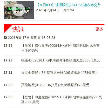
【今日IPO】视源股份[2841.SZ]递表港交所
2026年7月14日 下午3:34
快訊
更多
2026年8月7日 星期五 18:05:28
17:35
【盈警】綠心集團(00094.HK)料中期淨虧損同比收窄
不少於85%
17:26
德適-B(02526.HK)中期歸母淨虧損擴大至5588.3萬元
17:11
香港金管局：7月底官方外匯儲備資產為4478億美元
17:08
寶龍地產(01238.HK)7月合約銷售額約5.5億元
17:00
【盈警】中慶股份(01855.HK)料中期除稅後虧損500萬
至2000萬元