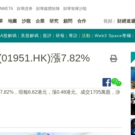
INMETA
財華證券
財華
媒體矩陣
財華
智庫沙龍
單
地圖
沙龍
企業
研究
顧問
合作
視頻
財經速
A股解碼
美股解碼
股評
研報
專訪
活動
Web3 Space專欄
951.HK)漲7.82%
漲7.82%，現報6.62港元，漲0.48港元。成交1705萬股，涉