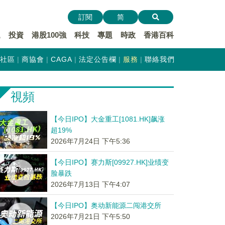
訂閱
简
遞
投資
港股100強
科技
專題
時政
香港百科
社區
商協會
CAGA
法定公告欄
服務
聯絡我們
視頻
【今日IPO】大金重工[1081.HK]飙涨
超19%
2026年7月24日 下午5:36
【今日IPO】赛力斯[09927.HK]业绩变
脸暴跌
2026年7月13日 下午4:07
【今日IPO】奥动新能源二闯港交所
2026年7月21日 下午5:50