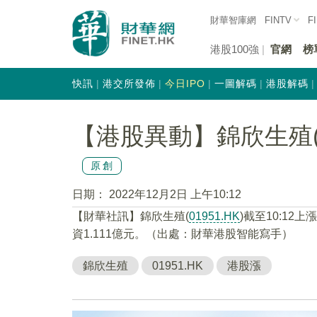
財華智庫網
FINTV
F
港股100強
官網
榜
快訊
港交所發佈
今日IPO
一圖解碼
港股解碼
【港股異動】錦欣生殖(01
原創
日期：
2022年12月2日 上午10:12
【財華社訊】錦欣生殖(
01951.HK
)截至10:12上
資1.111億元。（出處：財華港股智能寫手）
錦欣生殖
01951.HK
港股漲