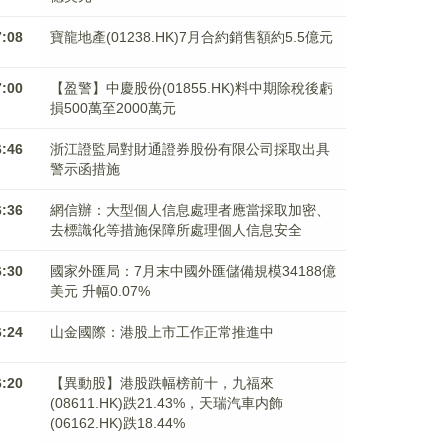
7:08
寶龍地產(01238.HK)7月合約銷售額約5.5億元
7:00
【盈警】中慶股份(01855.HK)料中期除稅後虧
損500萬至2000萬元
6:46
浙江證監局對財通證券股份有限公司採取出具
警示函措施
6:36
網信辦：大型個人信息處理者應當採取加密、
去標識化等措施保障所處理個人信息安全
6:30
國家外匯局：7月末中國外匯儲備規模34188億
美元 升幅0.07%
6:24
山金國際：港股上市工作正常推進中
6:20
【異動股】港股跌幅榜前十，九福來
(08611.HK)跌21.43%，天瑞汽車内飾
(06162.HK)跌18.44%