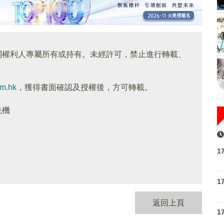
關權利人專屬所有或持有。未經許可，禁止進行轉載、
om.hk
，獲得書面確認及授權後，方可轉載。
先機
1
1
返回上頁
1