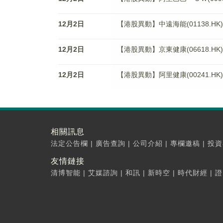
12月2日
【港股異動】中遠海能(01138.HK)
12月2日
【港股異動】京東健康(06618.HK)
12月2日
【港股異動】阿里健康(00241.HK)
相關訊息
法定公告欄
|
廣告查詢
|
公司介紹
|
專欄邀稿
|
投資
友情鏈接
清博智能
|
艾媒諮詢
|
和訊
|
新時空
|
時代財經
|
證