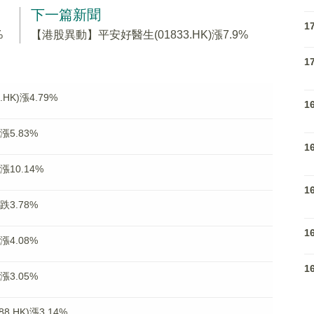
下一篇新聞
1
%
【港股異動】平安好醫生(01833.HK)漲7.9%
1
K)漲4.79%
1
漲5.83%
1
漲10.14%
1
跌3.78%
1
漲4.08%
1
漲3.05%
.HK)漲3.14%