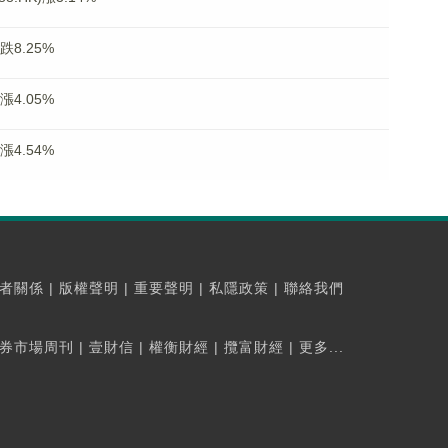
跌8.25%
漲4.05%
漲4.54%
者關係
|
版權聲明
|
重要聲明
|
私隱政策
|
聯絡我們
券市場周刊
|
壹財信
|
權衡財經
|
攬富財經
|
更多...