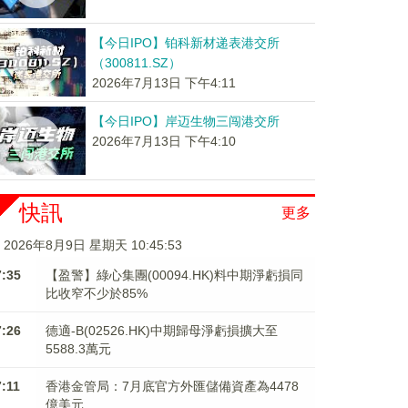
【今日IPO】铂科新材递表港交所
（300811.SZ）
2026年7月13日 下午4:11
【今日IPO】岸迈生物三闯港交所
2026年7月13日 下午4:10
快訊
更多
2026年8月9日 星期天 10:45:54
7:35
【盈警】綠心集團(00094.HK)料中期淨虧損同
比收窄不少於85%
7:26
德適-B(02526.HK)中期歸母淨虧損擴大至
5588.3萬元
7:11
香港金管局：7月底官方外匯儲備資產為4478
億美元