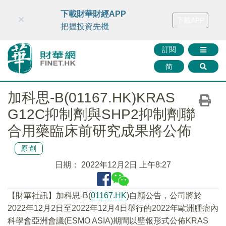
財華智庫網
FINTV
FINMETA
財華證券
媒體矩陣
下載財華財經APP
×
下載APP
智庫沙龍
聯絡我們
把握投資先機
訂閱
简
加科思-B(01167.HK)KRAS
G12C抑制劑與SHP2抑制劑聯
合用藥臨床前研究成果將公佈
原創
日期：
2022年12月2日 上午8:27
【財華社訊】加科思-B(
01167.HK
)自願公告，公司將於
2022年12月2日至2022年12月4日舉行的2022年歐洲腫瘤內
科學會亞洲會議(ESMO ASIA)期間以壁報形式公佈KRAS