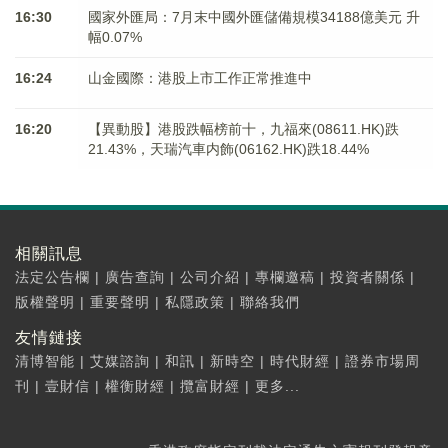
16:30
國家外匯局：7月末中國外匯儲備規模34188億美元 升
幅0.07%
16:24
山金國際：港股上市工作正常推進中
16:20
【異動股】港股跌幅榜前十，九福來(08611.HK)跌
21.43%，天瑞汽車内飾(06162.HK)跌18.44%
相關訊息
法定公告欄
|
廣告查詢
|
公司介紹
|
專欄邀稿
|
投資者關係
|
版權聲明
|
重要聲明
|
私隱政策
|
聯絡我們
友情鏈接
清博智能
|
艾媒諮詢
|
和訊
|
新時空
|
時代財經
|
證券市場周
刊
|
壹財信
|
權衡財經
|
攬富財經
|
更多...