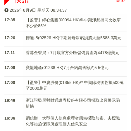
2026年8月9日 星期天 08:34:37
17:35
【盈警】綠心集團(00094.HK)料中期淨虧損同比收窄
不少於85%
17:26
德適-B(02526.HK)中期歸母淨虧損擴大至5588.3萬元
17:11
香港金管局：7月底官方外匯儲備資產為4478億美元
17:08
寶龍地產(01238.HK)7月合約銷售額約5.5億元
17:00
【盈警】中慶股份(01855.HK)料中期除稅後虧損500萬
至2000萬元
16:46
浙江證監局對財通證券股份有限公司採取出具警示函
措施
16:36
網信辦：大型個人信息處理者應當採取加密、去標識
化等措施保障所處理個人信息安全