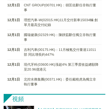
12月1日
CNT GROUP(00701.HK)：胡匡佐辭任非執行董
事
12月1日
理想汽車-W(02015.HK)11月交付新車15034輛 創
單月最高交付紀錄
12月1日
國瑞健康(02329.HK)：陳靜茹辭任獨立非執行董
事
12月1日
吉利汽車(00175.HK)：11月極氪交付量達11011
部 同比增長約447%
12月1日
現代牙科(03600.HK)漲超4% 第三季度收益總額降
至20.96億港元
12月1日
北控水務集團(00371.HK)：委任戴曉虎為獨立非
執行董事
視頻