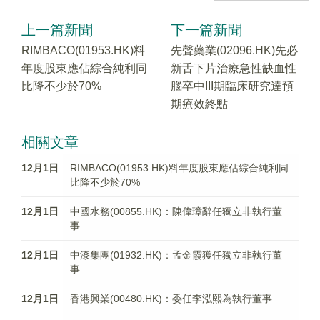
上一篇新聞
下一篇新聞
RIMBACO(01953.HK)料
先聲藥業(02096.HK)先必
年度股東應佔綜合純利同
新舌下片治療急性缺血性
比降不少於70%
腦卒中III期臨床研究達預
期療效終點
相關文章
12月1日
RIMBACO(01953.HK)料年度股東應佔綜合純利同
比降不少於70%
12月1日
中國水務(00855.HK)：陳偉璋辭任獨立非執行董
事
12月1日
中漆集團(01932.HK)：孟金霞獲任獨立非執行董
事
12月1日
香港興業(00480.HK)：委任李泓熙為執行董事