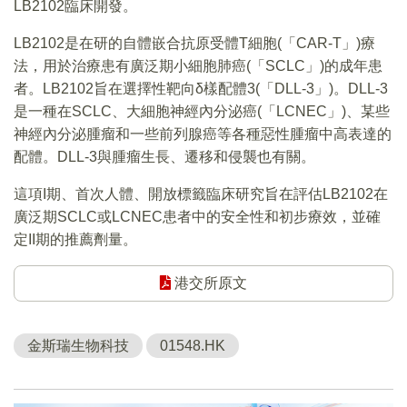
LB2102臨床開發。
LB2102是在研的自體嵌合抗原受體T細胞(「CAR-T」)療
法，用於治療患有廣泛期小細胞肺癌(「SCLC」)的成年患
者。LB2102旨在選擇性靶向δ樣配體3(「DLL-3」)。DLL-3
是一種在SCLC、大細胞神經內分泌癌(「LCNEC」)、某些
神經內分泌腫瘤和一些前列腺癌等各種惡性腫瘤中高表達的
配體。DLL-3與腫瘤生長、遷移和侵襲也有關。
這項I期、首次人體、開放標籤臨床研究旨在評估LB2102在
廣泛期SCLC或LCNEC患者中的安全性和初步療效，並確
定II期的推薦劑量。
港交所原文
金斯瑞生物科技
01548.HK