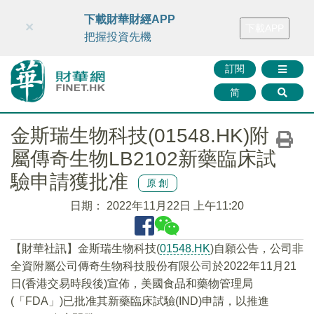
財華智庫網
FINTV
FINMETA
財華證券
媒體矩陣
下載財華財經APP
×
下載APP
智庫沙龍
聯絡我們
把握投資先機
訂閱
简
金斯瑞生物科技(01548.HK)附
屬傳奇生物LB2102新藥臨床試
驗申請獲批准
原創
日期：
2022年11月22日 上午11:20
【財華社訊】金斯瑞生物科技(
01548.HK
)自願公告，公司非
全資附屬公司傳奇生物科技股份有限公司於2022年11月21
日(香港交易時段後)宣佈，美國食品和藥物管理局
(「FDA」)已批准其新藥臨床試驗(IND)申請，以推進