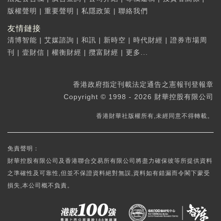
版權聲明
|
重要聲明
|
私隱政策
|
聯絡我們
友情鏈接
清博智能
|
艾媒諮詢
|
和訊
|
新時空
|
時代財經
|
證券市場周
刊
|
壹財信
|
權衡財經
|
攬富財經
|
更多...
香港政府指定刊載法定通告之憲報刊登報章
Copyright © 1998 - 2026 財華控股有限公司
香港財華社版權所有,未經同意不得轉載。
免責聲明：
財華控股有限公司及香港聯合交易所有限公司將盡力確保彼等所提供資料
之準確性及可靠性,但並不保證資料絕對無誤,資料如有錯漏而令閣下蒙受
損失,本公司概不負責。