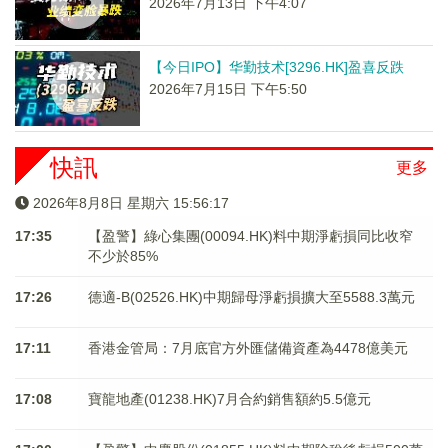
2026年7月13日 下午4:07
【今日IPO】华勤技术[3296.HK]盈喜反跌
2026年7月15日 下午5:50
快訊
更多
2026年8月8日 星期六 15:56:17
17:35
【盈警】綠心集團(00094.HK)料中期淨虧損同比收窄
不少於85%
17:26
德適-B(02526.HK)中期歸母淨虧損擴大至5588.3萬元
17:11
香港金管局：7月底官方外匯儲備資產為4478億美元
17:08
寶龍地產(01238.HK)7月合約銷售額約5.5億元