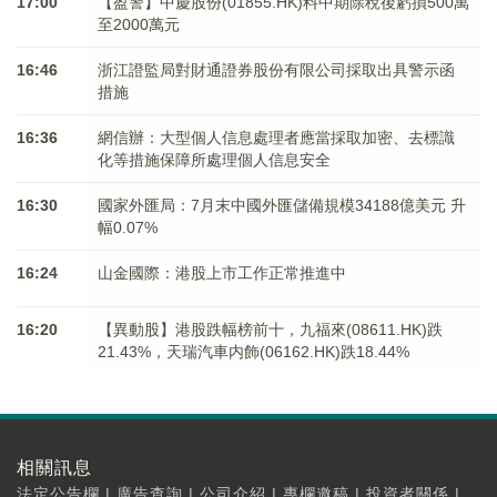
17:00
【盈警】中慶股份(01855.HK)料中期除稅後虧損500萬
至2000萬元
16:46
浙江證監局對財通證券股份有限公司採取出具警示函
措施
16:36
網信辦：大型個人信息處理者應當採取加密、去標識
化等措施保障所處理個人信息安全
16:30
國家外匯局：7月末中國外匯儲備規模34188億美元 升
幅0.07%
16:24
山金國際：港股上市工作正常推進中
16:20
【異動股】港股跌幅榜前十，九福來(08611.HK)跌
21.43%，天瑞汽車内飾(06162.HK)跌18.44%
相關訊息
法定公告欄
|
廣告查詢
|
公司介紹
|
專欄邀稿
|
投資者關係
|