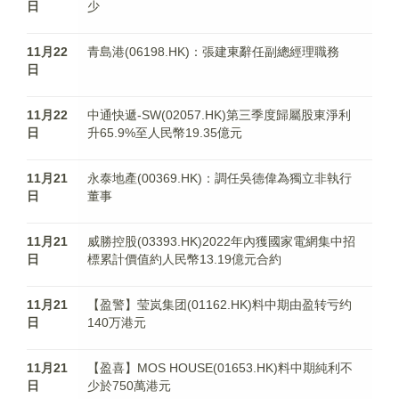
日
少
11月22
青島港(06198.HK)：張建東辭任副總經理職務
日
11月22
中通快遞-SW(02057.HK)第三季度歸屬股東淨利
日
升65.9%至人民幣19.35億元
11月21
永泰地產(00369.HK)：調任吳德偉為獨立非執行
日
董事
11月21
威勝控股(03393.HK)2022年內獲國家電網集中招
日
標累計價值約人民幣13.19億元合約
11月21
【盈警】莹岚集团(01162.HK)料中期由盈转亏约
日
140万港元
11月21
【盈喜】MOS HOUSE(01653.HK)料中期純利不
日
少於750萬港元