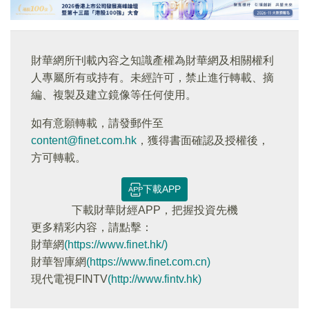
財華網所刊載內容之知識產權為財華網及相關權利
人專屬所有或持有。未經許可，禁止進行轉載、摘
編、複製及建立鏡像等任何使用。
如有意願轉載，請發郵件至
content@finet.com.hk
，獲得書面確認及授權後，
方可轉載。
下載APP
下載財華財經APP，把握投資先機
更多精彩内容，請點擊：
財華網
(https://www.finet.hk/)
財華智庫網
(https://www.finet.com.cn)
現代電視FINTV
(http://www.fintv.hk)