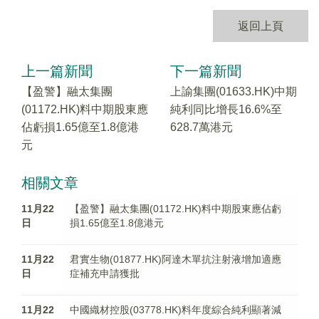
返回上頁
上一篇新聞
下一篇新聞
【盈警】融太集團
上諭集團(01633.HK)中期
(01172.HK)料中期股東應
純利同比增長16.6%至
佔虧損1.65億至1.8億港
628.7萬港元
元
相關文章
11月22
【盈警】融太集團(01172.HK)料中期股東應佔虧
日
損1.65億至1.8億港元
11月22
君實生物(01877.HK)阿達木單抗注射液增加適應
日
症補充申請獲批
11月22
中國織材控股(03778.HK)料年度綜合純利顯著減