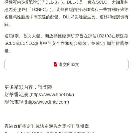
擇性靶向δ樣配體3(「DLL-3」)。DLL-3是一種在SCLC、大細胞神
經內分泌癌(「LCNEC」)、某些神經內分泌腫瘤和一些前列腺癌等
各種惡性腫瘤中高表達的配體。DLL-3與腫瘤生長、遷移和侵襲也有
關。
這項I期、首次人體、開放標籤臨床研究旨在評估LB2102在廣泛期
SCLC或LCNEC患者中的安全性和初步療效，並確定II期的推薦劑
量。
港交所原文
更多精彩內容，請登陸
財華香港網 (
https://www.finet.hk/
)
現代電視 (
http://www.fintv.com
)
香港政府指定刊載法定通告之憲報刊登報章