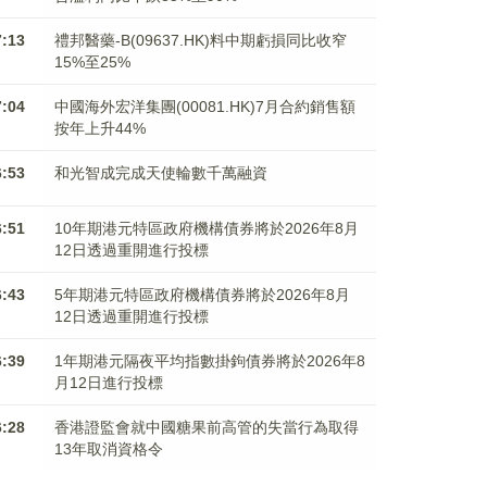
7:13
禮邦醫藥-B(09637.HK)料中期虧損同比收窄
15%至25%
7:04
中國海外宏洋集團(00081.HK)7月合約銷售額
按年上升44%
6:53
和光智成完成天使輪數千萬融資
6:51
10年期港元特區政府機構債券將於2026年8月
12日透過重開進行投標
6:43
5年期港元特區政府機構債券將於2026年8月
12日透過重開進行投標
6:39
1年期港元隔夜平均指數掛鉤債券將於2026年8
月12日進行投標
6:28
香港證監會就中國糖果前高管的失當行為取得
13年取消資格令