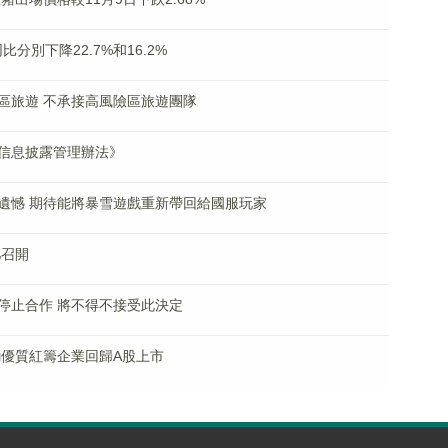
分別下降22.7%和16.2%
區旅遊 不承接高風險區旅遊團隊
信息披露管理辦法》
遺憾 期待能將暴雪遊戲重新帶回給國服玩家
肥召開
停止合作 將不得不接受此決定
勵優質紅籌企業回歸A股上市