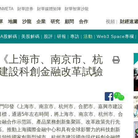
INMETA
財華證券
財華
媒體矩陣
財華
智庫沙龍
單
地圖
沙龍
企業
研究
顧問
合作
視頻
財經速
A股解碼
美股解碼
股評
研報
專訪
活動
Web3 Space專欄
《上海市、南京市、杭
建設科創金融改革試驗
八部門印發《上海市、南京市、杭州市、合肥市、嘉興市建設
目標，通過5年左右時間，將上海市、南京市、杭州市、合
金融合作示范區、產品業務創新集聚區、改革政策先行先
區。推動上海國際金融中心和具有全球影響力的科技創新
引領性國家創新型城市，杭州市建設國內現代科創金融體