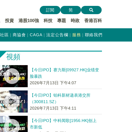
訂閱
简
遞
投資
港股100強
科技
專題
時政
香港百科
社區
商協會
CAGA
法定公告欄
服務
聯絡我們
視頻
【今日IPO】赛力斯[09927.HK]业绩变
脸暴跌
2026年7月13日 下午4:07
【今日IPO】铂科新材递表港交所
（300811.SZ）
2026年7月13日 下午4:11
【今日IPO】中科闻歌[1956.HK]创上
市新低