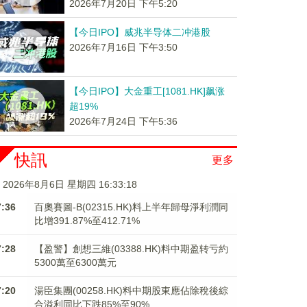
2026年7月20日 下午5:20
【今日IPO】威兆半导体二冲港股
2026年7月16日 下午3:50
【今日IPO】大金重工[1081.HK]飙涨
超19%
2026年7月24日 下午5:36
快訊
更多
2026年8月6日 星期四 16:33:19
7:36
百奧賽圖-B(02315.HK)料上半年歸母淨利潤同
比增391.87%至412.71%
7:28
【盈警】創想三維(03388.HK)料中期盈转亏約
5300萬至6300萬元
7:20
湯臣集團(00258.HK)料中期股東應佔除稅後綜
合溢利同比下跌85%至90%