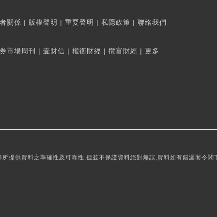
者關係
|
版權聲明
|
重要聲明
|
私隱政策
|
聯絡我們
券市場周刊
|
壹財信
|
權衡財經
|
攬富財經
|
更多...
所提供資料之準確性及可靠性,但並不保證資料絕對無誤,資料如有錯漏而令閣