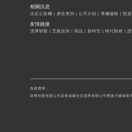
相關訊息
法定公告欄
|
廣告查詢
|
公司介紹
|
專欄邀稿
|
投資
友情鏈接
清博智能
|
艾媒諮詢
|
和訊
|
新時空
|
時代財經
|
證
免責聲明：
財華控股有限公司及香港聯合交易所有限公司將盡力確保彼等