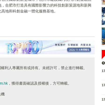
地，合肥市打造具有國際影響力的科技創新策源地和新興
化高地和科創金融一體化服務基地。
關權利人專屬所有或持有。未經許可，禁止進行轉載、
1
om.hk
，獲得書面確認及授權後，方可轉載。
1
先機
1