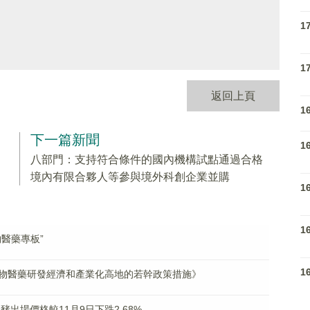
1
1
返回上頁
1
下一篇新聞
1
八部門：支持符合條件的國內機構試點通過合格
境內有限合夥人等參與境外科創企業並購
1
1
醫藥專板”
1
物醫藥研發經濟和產業化高地的若幹政策措施》
豬出場價格較11月9日下跌2.68%