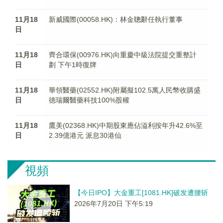
11月18
新威國際(00058.HK)：林金聰辭任執行董事
日
11月18
齊合環保(00976.HK)向重慶中級法院提交重整計
日
劃 下午1時復牌
11月18
華領醫藥(02552.HK)附屬擬102.5萬人民幣收購盛
日
德瑞爾醫藥科技100%股權
11月18
鷹美(02368.HK)中期股東應佔溢利按年升42.6%至
日
2.39億港元 派息30港仙
視頻
【今日IPO】大金重工[1081.HK]破发遭腰斩
2026年7月20日 下午5:19