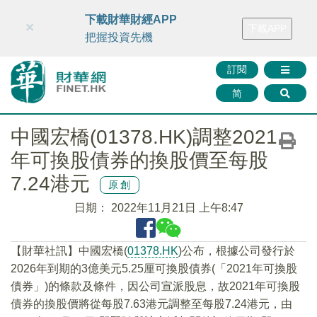
財華智庫網
FINTV
FINMETA
財華證券
媒體矩陣
下載財華財經APP
×
下載APP
智庫沙龍
聯絡我們
把握投資先機
訂閱
简
中國宏橋(01378.HK)調整2021
年可換股債券的換股價至每股
7.24港元
原創
日期：
2022年11月21日 上午8:47
【財華社訊】中國宏橋(
01378.HK
)公布，根據公司發行於
2026年到期的3億美元5.25厘可換股債券(「2021年可換股
債券」)的條款及條件，因公司宣派股息，故2021年可換股
債券的換股價將從每股7.63港元調整至每股7.24港元，由