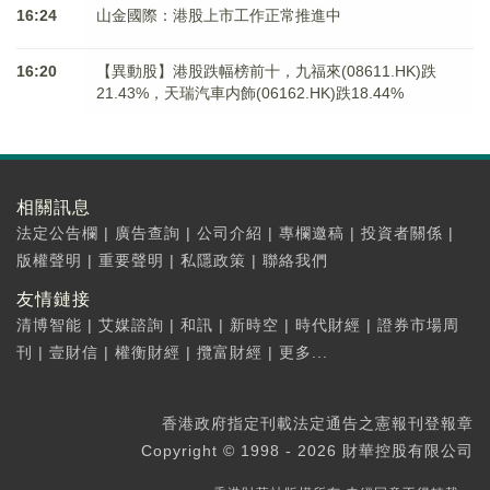
16:24
山金國際：港股上市工作正常推進中
16:20
【異動股】港股跌幅榜前十，九福來(08611.HK)跌
21.43%，天瑞汽車内飾(06162.HK)跌18.44%
相關訊息
法定公告欄
|
廣告查詢
|
公司介紹
|
專欄邀稿
|
投資者關係
|
版權聲明
|
重要聲明
|
私隱政策
|
聯絡我們
友情鏈接
清博智能
|
艾媒諮詢
|
和訊
|
新時空
|
時代財經
|
證券市場周
刊
|
壹財信
|
權衡財經
|
攬富財經
|
更多...
香港政府指定刊載法定通告之憲報刊登報章
Copyright © 1998 - 2026 財華控股有限公司