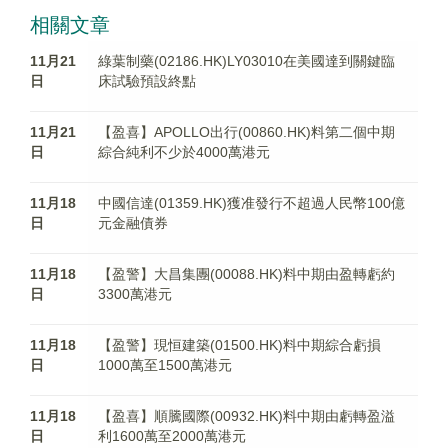
相關文章
11月21
綠葉制藥(02186.HK)LY03010在美國達到關鍵臨
日
床試驗預設終點
11月21
【盈喜】APOLLO出行(00860.HK)料第二個中期
日
綜合純利不少於4000萬港元
11月18
中國信達(01359.HK)獲准發行不超過人民幣100億
日
元金融債券
11月18
【盈警】大昌集團(00088.HK)料中期由盈轉虧約
日
3300萬港元
11月18
【盈警】現恒建築(01500.HK)料中期綜合虧損
日
1000萬至1500萬港元
11月18
【盈喜】順騰國際(00932.HK)料中期由虧轉盈溢
日
利1600萬至2000萬港元