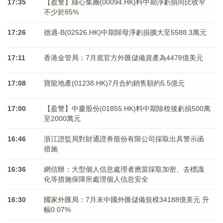
17:35
【盈警】綠心集團(00094.HK)料中期淨虧損同比收窄
不少於85%
17:26
德適-B(02526.HK)中期歸母淨虧損擴大至5588.3萬元
17:11
香港金管局：7月底官方外匯儲備資產為4478億美元
17:08
寶龍地產(01238.HK)7月合約銷售額約5.5億元
17:00
【盈警】中慶股份(01855.HK)料中期除稅後虧損500萬
至2000萬元
16:46
浙江證監局對財通證券股份有限公司採取出具警示函
措施
16:36
網信辦：大型個人信息處理者應當採取加密、去標識
化等措施保障所處理個人信息安全
16:30
國家外匯局：7月末中國外匯儲備規模34188億美元 升
幅0.07%