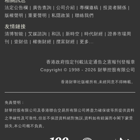
相關訊息
法定公告欄
|
廣告查詢
|
公司介紹
|
專欄邀稿
|
投資者關係
|
版權聲明
|
重要聲明
|
私隱政策
|
聯絡我們
友情鏈接
清博智能
|
艾媒諮詢
|
和訊
|
新時空
|
時代財經
|
證券市場周
刊
|
壹財信
|
權衡財經
|
攬富財經
|
更多...
香港政府指定刊載法定通告之憲報刊登報章
Copyright © 1998 - 2026 財華控股有限公司
香港財華社版權所有,未經同意不得轉載。
免責聲明：
財華控股有限公司及香港聯合交易所有限公司將盡力確保彼等所提供資料
之準確性及可靠性,但並不保證資料絕對無誤,資料如有錯漏而令閣下蒙受
損失,本公司概不負責。