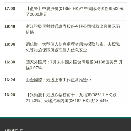
17:00
【盈警】中慶股份(01855.HK)料中期除稅後虧損500萬
至2000萬元
16:46
浙江證監局對財通證券股份有限公司採取出具警示函
措施
16:36
網信辦：大型個人信息處理者應當採取加密、去標識
化等措施保障所處理個人信息安全
16:30
國家外匯局：7月末中國外匯儲備規模34188億美元 升
幅0.07%
16:24
山金國際：港股上市工作正常推進中
16:20
【異動股】港股跌幅榜前十，九福來(08611.HK)跌
21.43%，天瑞汽車内飾(06162.HK)跌18.44%