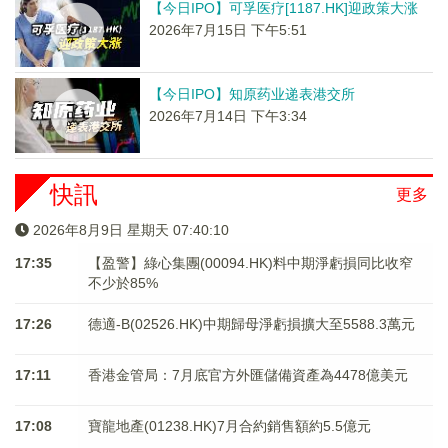
【今日IPO】可孚医疗[1187.HK]迎政策大涨
2026年7月15日 下午5:51
【今日IPO】知原药业递表港交所
2026年7月14日 下午3:34
快訊
更多
2026年8月9日 星期天 07:40:10
17:35
【盈警】綠心集團(00094.HK)料中期淨虧損同比收窄
不少於85%
17:26
德適-B(02526.HK)中期歸母淨虧損擴大至5588.3萬元
17:11
香港金管局：7月底官方外匯儲備資產為4478億美元
17:08
寶龍地產(01238.HK)7月合約銷售額約5.5億元