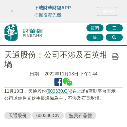
財華智庫網
FINTV
FINMETA
財華證券
媒體矩陣
下載財華財經APP
×
下載APP
智庫沙龍
聯絡我們
把握投資先機
訂閱
简
天通股份：公司不涉及石英坩
堝
日期：
2022年11月18日 下午1:44
11月18日，天通股份(
600330.CN
)在上證e互動平台表示，
公司以銷售光伏生長設備為主，不涉及石英坩堝。
天通股份
600330.CN
藍寶石晶體