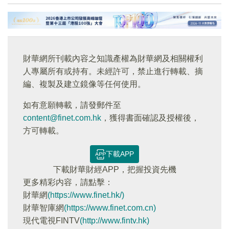
財華網所刊載內容之知識產權為財華網及相關權利
人專屬所有或持有。未經許可，禁止進行轉載、摘
編、複製及建立鏡像等任何使用。
如有意願轉載，請發郵件至
content@finet.com.hk
，獲得書面確認及授權後，
方可轉載。
下載APP
下載財華財經APP，把握投資先機
更多精彩内容，請點擊：
財華網
(https://www.finet.hk/)
財華智庫網
(https://www.finet.com.cn)
現代電視FINTV
(http://www.fintv.hk)