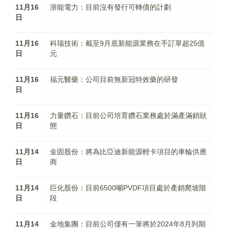
11月16
浙能電力：目前沒有發行可轉債的計劃
日
11月16
科瑞技術：截至9月底新能源業務在手訂單超25億
日
元
11月16
福元醫藥：公司目前無新冠特效藥的研發
日
11月16
力量鑽石：目前公司培育鑽石業務處於滿產滿銷狀
日
態
11月14
金固股份：將為比亞迪新能源輕卡項目的車輪供應
日
商
11月14
巨化股份：目前6500噸PVDF項目處於產銷爬坡階
日
段
11月14
金地集團：目前公司僅有一筆將於2024年8月到期