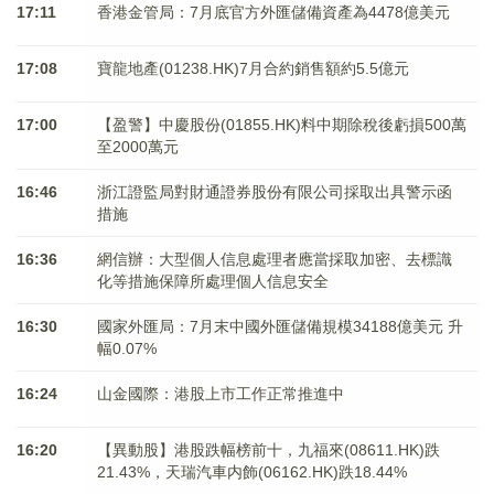
17:11
香港金管局：7月底官方外匯儲備資產為4478億美元
17:08
寶龍地產(01238.HK)7月合約銷售額約5.5億元
17:00
【盈警】中慶股份(01855.HK)料中期除稅後虧損500萬
至2000萬元
16:46
浙江證監局對財通證券股份有限公司採取出具警示函
措施
16:36
網信辦：大型個人信息處理者應當採取加密、去標識
化等措施保障所處理個人信息安全
16:30
國家外匯局：7月末中國外匯儲備規模34188億美元 升
幅0.07%
16:24
山金國際：港股上市工作正常推進中
16:20
【異動股】港股跌幅榜前十，九福來(08611.HK)跌
21.43%，天瑞汽車内飾(06162.HK)跌18.44%