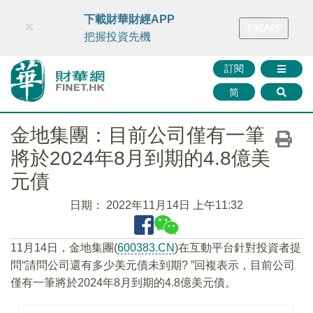
財華智庫網
FINTV
FINMETA
財華證券
媒體矩陣
下載財華財經APP
×
下載APP
智庫沙龍
聯絡我們
把握投資先機
訂閱
简
金地集團：目前公司僅有一筆
將於2024年8月到期的4.8億美
元債
日期：
2022年11月14日 上午11:32
11月14日，金地集團(
600383.CN
)在互動平台針對投資者提
問“請問公司還有多少美元債未到期? ”回複表示，目前公司
僅有一筆將於2024年8月到期的4.8億美元債。