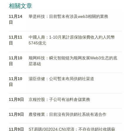
相關文章
11月14
華是科技：目前暫未有涉及web3相關的業務
日
11月11
中國人壽：1-10月累計原保險保費收入約人民幣
日
5745億元
11月10
顺网科技：瞬元智能链为顺网发展Web3生态的底
日
层基础
11月10
湯臣倍健：公司暫未布局供銷社渠道
日
11月9日
京糧控股：子公司有油料倉儲業務
11月9日
農發種業：目前沒有與供銷社系統有過合作
11月9日
ST易購(002024.CN)澄清：不存在供銷社收購蘇