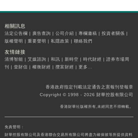
相關訊息
法定公告欄
|
廣告查詢
|
公司介紹
|
專欄邀稿
|
投資者關係
|
版權聲明
|
重要聲明
|
私隱政策
|
聯絡我們
友情鏈接
清博智能
|
艾媒諮詢
|
和訊
|
新時空
|
時代財經
|
證券市場周
刊
|
壹財信
|
權衡財經
|
攬富財經
|
更多...
香港政府指定刊載法定通告之憲報刊登報章
Copyright © 1998 - 2026 財華控股有限公司
香港財華社版權所有,未經同意不得轉載。
免責聲明：
財華控股有限公司及香港聯合交易所有限公司將盡力確保彼等所提供資料