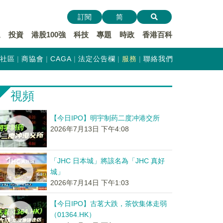
訂閱
简
遞
投資
港股100強
科技
專題
時政
香港百科
社區
商協會
CAGA
法定公告欄
服務
聯絡我們
視頻
【今日IPO】明宇制药二度冲港交所
2026年7月13日 下午4:08
「JHC 日本城」將該名為「JHC 真好
城」
2026年7月14日 下午1:03
【今日IPO】古茗大跌，茶饮集体走弱
（01364.HK）