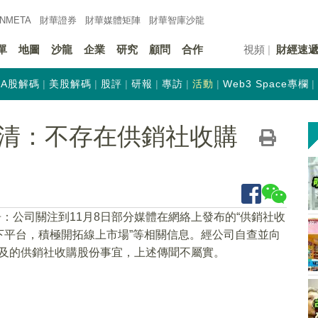
INMETA
財華證券
財華
媒體矩陣
財華
智庫沙龍
單
地圖
沙龍
企業
研究
顧問
合作
視頻
財經速
A股解碼
美股解碼
股評
研報
專訪
活動
Web3 Space專欄
N)澄清：不存在供銷社收購
告：公司關注到11月8日部分媒體在網絡上發布的“供銷社收
下平台，積極開拓線上市場”等相關信息。經公司自查並向
提及的供銷社收購股份事宜，上述傳聞不屬實。