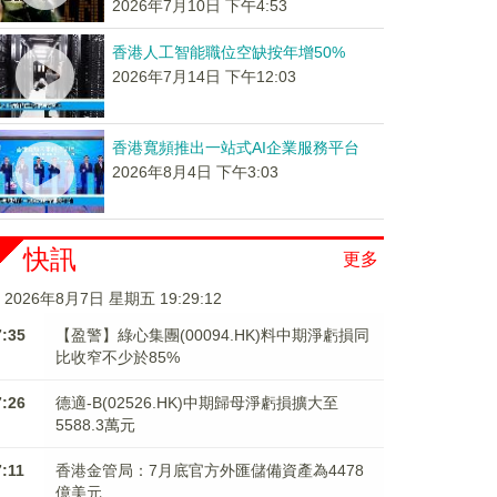
2026年7月10日 下午4:53
香港人工智能職位空缺按年增50%
2026年7月14日 下午12:03
香港寬頻推出一站式AI企業服務平台
2026年8月4日 下午3:03
快訊
更多
2026年8月7日 星期五 19:29:12
7:35
【盈警】綠心集團(00094.HK)料中期淨虧損同
比收窄不少於85%
7:26
德適-B(02526.HK)中期歸母淨虧損擴大至
5588.3萬元
7:11
香港金管局：7月底官方外匯儲備資產為4478
億美元