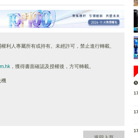
關權利人專屬所有或持有。未經許可，禁止進行轉載、
om.hk
，獲得書面確認及授權後，方可轉載。
先機
1
1
1
返回上頁