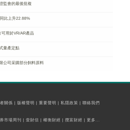
證監會的最後批複
同比上升22.88%
芯片可用於VR/AR產品
式量產定點
限公司采購部分飼料原料
者關係
|
版權聲明
|
重要聲明
|
私隱政策
|
聯絡我們
券市場周刊
|
壹財信
|
權衡財經
|
攬富財經
|
更多...