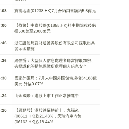
7:08
寶龍地產(01238.HK)7月合約銷售額約5.5億元
7:00
【盈警】中慶股份(01855.HK)料中期除稅後虧
損500萬至2000萬元
6:46
浙江證監局對財通證券股份有限公司採取出具
警示函措施
6:36
網信辦：大型個人信息處理者應當採取加密、
去標識化等措施保障所處理個人信息安全
6:30
國家外匯局：7月末中國外匯儲備規模34188億
美元 升幅0.07%
6:24
山金國際：港股上市工作正常推進中
6:20
【異動股】港股跌幅榜前十，九福來
(08611.HK)跌21.43%，天瑞汽車内飾
(06162.HK)跌18.44%