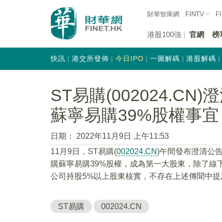
財華智庫網
FINTV
F
港股100強
官網
榜
快訊
港交所發佈
今日IPO
一圖解碼
港股解碼
ST易購(002024.C
蘇寧易購39%股權事宜
日期：
2022年11月9日 上午11:53
11月9日，ST易購(
002024.CN
)午間發布澄清公
購蘇寧易購39%股權，成為第一大股東，除了線
公司持股5%以上股東核實，不存在上述傳聞中
ST易購
002024.CN