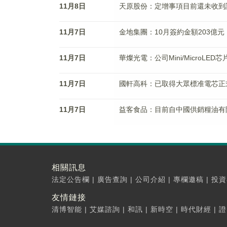
11月8日
天原股份：定增事項目前還未收到
11月7日
金地集團：10月簽約金額203億元 
11月7日
華燦光電：公司Mini/MicroLED
11月7日
國軒高科：已取得大眾標准電芯正
11月7日
益客食品：目前自中國供銷糧油有
相關訊息
法定公告欄
|
廣告查詢
|
公司介紹
|
專欄邀稿
|
投資
友情鏈接
清博智能
|
艾媒諮詢
|
和訊
|
新時空
|
時代財經
|
證