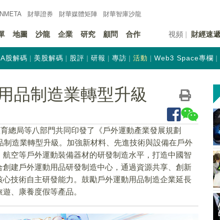
INMETA
財華證券
財華
媒體矩陣
財華
智庫沙龍
單
地圖
沙龍
企業
研究
顧問
合作
視頻
財經速
A股解碼
美股解碼
股評
研報
專訪
活動
Web3 Space專欄
用品制造業轉型升級
體育總局等八部門共同印發了《戶外運動產業發展規劃
運動用品制造業轉型升級。加強新材料、先進技術與設備在戶外
、航空等戶外運動裝備器材的研發制造水平，打造中國智
合創建戶外運動用品研發制造中心，通過資源共享、創新
核心技術自主研發能力。鼓勵戶外運動用品制造企業延長
旅遊、康養度假等產品。