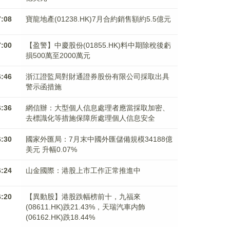
7:08
寶龍地產(01238.HK)7月合約銷售額約5.5億元
7:00
【盈警】中慶股份(01855.HK)料中期除稅後虧
損500萬至2000萬元
6:46
浙江證監局對財通證券股份有限公司採取出具
警示函措施
6:36
網信辦：大型個人信息處理者應當採取加密、
去標識化等措施保障所處理個人信息安全
6:30
國家外匯局：7月末中國外匯儲備規模34188億
美元 升幅0.07%
6:24
山金國際：港股上市工作正常推進中
6:20
【異動股】港股跌幅榜前十，九福來
(08611.HK)跌21.43%，天瑞汽車内飾
(06162.HK)跌18.44%