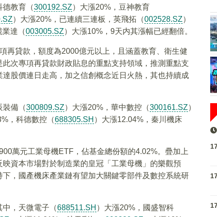
科德教育（
300192.SZ
）大漲20%，豆神教育
.SZ
）大漲20%，已連續三連板，英飛拓（
002528.SZ
）
競業達（
003005.SZ
）大漲10%，9天内其漲幅已經翻倍。
項再貸款，額度為2000億元以上，且涵蓋教育、衛生健
是此次專項再貸款財政貼息的重點支持領域，推測重點支
業達股價連日走高，加之信創概念近日火熱，其也持續成
辰裝備（
300809.SZ
）大漲20%，華中數控（
300161.SZ
）
98%，科德數控（
688305.SH
）大漲12.04%，秦川機床
1
00萬元工業母機ETF，佔基金總份額的4.02%。疊加上
反映資本市場對於制造業的皇冠「工業母機」的樂觀預
持下，國產機床產業鏈有望加大關鍵零部件及數控系統研
1
1
其中，天微電子（
688511.SH
）大漲20%，國盛智科