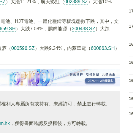
.SZ
）大漲11.21%，航天彩虹（
002389.SZ
）大漲10%，
1
子電池、HJT電池、一體化壓鑄等板塊悉數下跌，其中，文
1
659.SH
）大跌7.08%，鵬輝能源（
300438.SZ
）大跌
1
貢酒（
000596.SZ
）大跌9.24%，内蒙華電（
600863.SH
）
1
1
1
關權利人專屬所有或持有。未經許可，禁止進行轉載、
1
om.hk
，獲得書面確認及授權後，方可轉載。