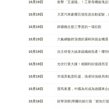
10月19日
衝擊「五連陽」！工業母機板塊反
10月19日
大眾汽車豪擲百億投資自動駕駛，
10月19日
鋰礦概念股三季度的一場狂歡
10月19日
六氟磷酸鋰漲價的邏輯與掘金機遇
10月19日
自主研發大絲束碳纖維投產！哪些
10月19日
光伏行業大賺！相關利好接踵而至
10月19日
市場景氣度旺盛，強者恒強格局來
10月18日
寶馬東遷，中國為何成為德國車企
10月18日
財華洞察|華爾街銀行股「鯉魚打