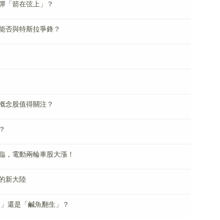
彈「箭在弦上」？
能否與特斯拉爭鋒？
概念股值得關注？
？
臨，電動兩輪車股大漲！
的新大陸
挺」還是「鹹魚翻生」？