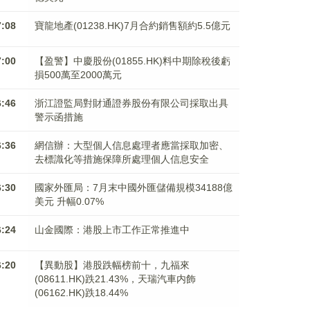
7:08
寶龍地產(01238.HK)7月合約銷售額約5.5億元
7:00
【盈警】中慶股份(01855.HK)料中期除稅後虧
損500萬至2000萬元
6:46
浙江證監局對財通證券股份有限公司採取出具
警示函措施
6:36
網信辦：大型個人信息處理者應當採取加密、
去標識化等措施保障所處理個人信息安全
6:30
國家外匯局：7月末中國外匯儲備規模34188億
美元 升幅0.07%
6:24
山金國際：港股上市工作正常推進中
6:20
【異動股】港股跌幅榜前十，九福來
(08611.HK)跌21.43%，天瑞汽車内飾
(06162.HK)跌18.44%