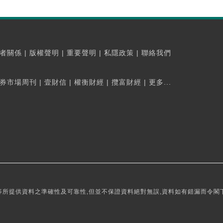
者關係
|
版權聲明
|
重要聲明
|
私隱政策
|
聯絡我們
券市場周刊
|
壹財信
|
權衡財經
|
攬富財經
|
更多...
所提供資料之準確性及可靠性,但並不保證資料絕對無誤,資料如有錯漏而令閣