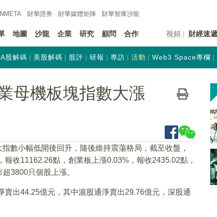
INMETA
財華證券
財華
媒體矩陣
財華
智庫沙龍
單
地圖
沙龍
企業
研究
顧問
合作
視頻
財經速
A股解碼
美股解碼
股評
研報
專訪
活動
Web3 Space專欄
業母機板塊指數大漲
三大指數小幅低開後回升，隨後維持震蕩格局，截至收盤，
，報收11162.26點，創業板上漲0.03%，報收2435.02點，
兩市超3800只個股上漲。
賣出44.25億元，其中滬股通淨賣出29.76億元，深股通