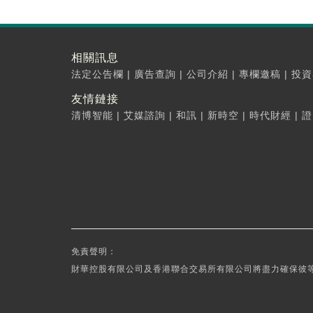
相關訊息
法定公告欄
|
廣告查詢
|
公司介紹
|
專欄邀稿
|
投資
友情鏈接
清博智能
|
艾媒諮詢
|
和訊
|
新時空
|
時代財經
|
證
免責聲明：
財華控股有限公司及香港聯合交易所有限公司將盡力確保彼等