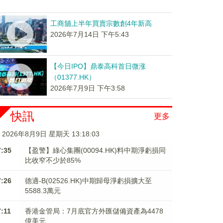
工商舖上半年買賣宗數創4年新高
2026年7月14日 下午5:43
【今日IPO】鼎泰高科首日微涨
（01377.HK）
2026年7月9日 下午3:58
快訊
更多
2026年8月9日 星期天 13:18:04
7:35
【盈警】綠心集團(00094.HK)料中期淨虧損同
比收窄不少於85%
7:26
德適-B(02526.HK)中期歸母淨虧損擴大至
5588.3萬元
7:11
香港金管局：7月底官方外匯儲備資產為4478
億美元