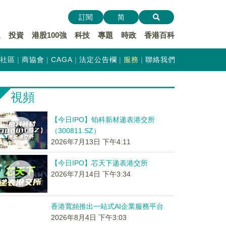
訂閱
简
遞
投資
港股100強
科技
專題
時政
香港百科
社區
商協會
CAGA
法定公告欄
服務
聯絡我們
視頻
【今日IPO】铂科新材递表港交所
（300811.SZ）
2026年7月13日 下午4:11
【今日IPO】芯天下递表港交所
2026年7月14日 下午3:34
香港寬頻推出一站式AI企業服務平台
2026年8月4日 下午3:03