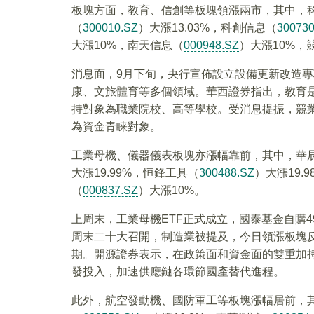
板塊方面，教育、信創等板塊領漲兩市，其中，
（
300010.SZ
）大漲13.03%，科創信息（
300730
大漲10%，南天信息（
000948.SZ
）大漲10%，
消息面，9月下旬，央行宣佈設立設備更新改造專
康、文旅體育等多個領域。華西證券指出，教育
持對象為職業院校、高等學校。受消息提振，競
為資金青睐對象。
工業母機、儀器儀表板塊亦漲幅靠前，其中，華
大漲19.99%，恒鋒工具（
300488.SZ
）大漲19.
（
000837.SZ
）大漲10%。
上周末，工業母機ETF正式成立，國泰基金自購49
周末二十大召開，制造業被提及，今日領漲板塊
期。開源證券表示，在政策面和資金面的雙重加
發投入，加速供應鏈各環節國產替代進程。
此外，航空發動機、國防軍工等板塊漲幅居前，