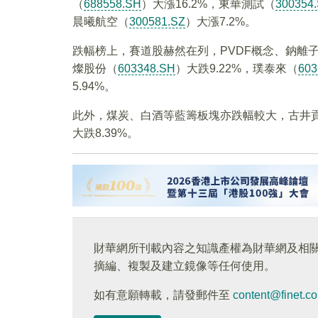
（
688558.SH
）大漲16.2%，東華測試（
300354
晨曦航空（
300581.SZ
）大漲7.2%。
跌幅榜上，賽道股赫然在列，PVDF概念、鈉離
燦股份（
603348.SH
）大跌9.22%，璞泰來（
603
5.94%。
此外，煤炭、白酒等藍籌板塊亦跌幅較大，古井
大跌8.39%。
財華網所刊載內容之知識產權為財華網及相
摘編、複製及建立鏡像等任何使用。
如有意願轉載，請發郵件至
content@finet.c