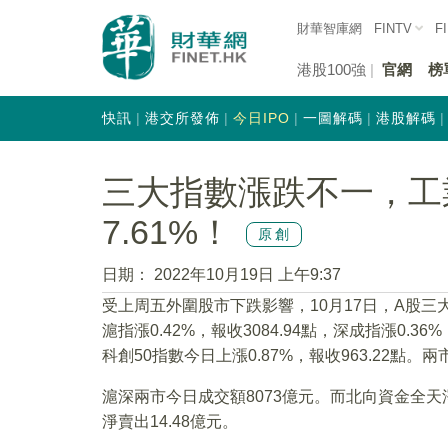
財華智庫網
FINTV
F
港股100強
官網
榜
快訊
港交所發佈
今日IPO
一圖解碼
港股解碼
三大指數漲跌不一，工
7.61%！
原創
日期：
2022年10月19日 上午9:37
受上周五外圍股市下跌影響，10月17日，A股
滬指漲0.42%，報收3084.94點，深成指漲0.36%
科創50指數今日上漲0.87%，報收963.22點。
滬深兩市今日成交額8073億元。而北向資金全天淨
淨賣出14.48億元。