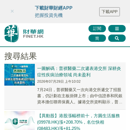
財華智庫網
FINTV
FINMETA
財華證券
媒體矩陣
下載財華財經APP
×
下載APP
智庫沙龍
聯絡我們
把握投資先機
訂閱
简
搜尋結果
一圖解碼：普祺醫藥二次遞表港交所 深耕炎
症性疾病治療領域 尚未盈利
2026年07月29日 上午10:02
7月24日，普祺醫藥又一次向港交所遞交了招股
書，仍計劃在主板掛牌上市；由中信證券和民銀
資本擔任聯席保薦人。據港交所資料顯示，普祺
醫藥曾於2026年1月向港交所遞表，但以失效告
終。
【異動股】港股漲幅榜前十，方圓生活服務
(09978.HK)漲+208.70%，名仕快相
(08483.HK)漲+81.25%