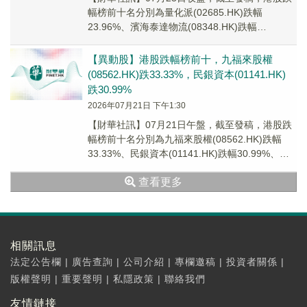
幅榜前十名分別為量化派(02685.HK)跌幅
23.96%、濱海泰達物流(08348.HK)跌幅
22.50%、天璽曜11(01010...
【異動股】港股跌幅榜前十，九福來股權
(08562.HK)跌33.33%，民銀資本(01141.HK)
跌30.99%
2026年07月21日 下午1:30
【財華社訊】07月21日午盤，截至發稿，港股跌
幅榜前十名分別為九福來股權(08562.HK)跌幅
33.33%、民銀資本(01141.HK)跌幅30.99%、鴻
偉亞洲(08191....
查看更多
相關訊息
法定公告欄
|
廣告查詢
|
公司介紹
|
專欄邀稿
|
投資者關係
|
版權聲明
|
重要聲明
|
私隱政策
|
聯絡我們
友情鏈接