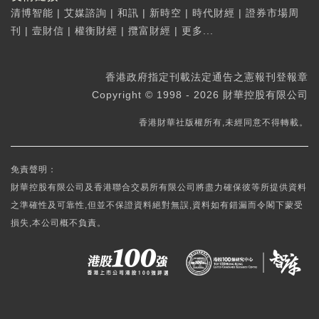
清博智能
|
艾媒諮詢
|
和訊
|
新時空
|
時代財經
|
證券市場周
刊
|
壹財信
|
權衡財經
|
攬富財經
|
更多...
香港政府指定刊載法定通告之憲報刊登報章
Copyright © 1998 - 2026 財華控股有限公司
香港財華社版權所有,未經同意不得轉載。
免責聲明：
財華控股有限公司及香港聯合交易所有限公司將盡力確保彼等所提供資料
之準確性及可靠性,但並不保證資料絕對無誤,資料如有錯漏而令閣下蒙受
損失,本公司概不負責。