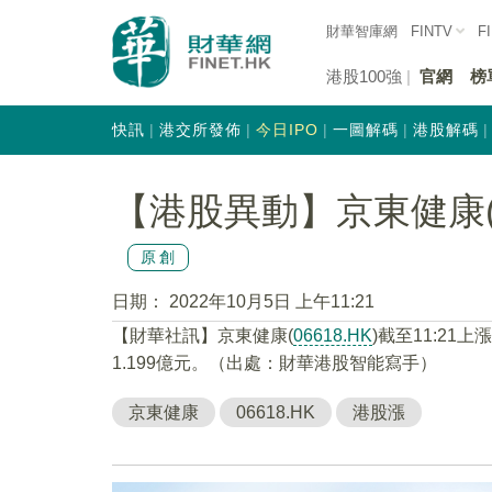
財華智庫網
FINTV
F
港股100強
官網
榜
快訊
港交所發佈
今日IPO
一圖解碼
港股解碼
【港股異動】京東健康(06
原創
日期：
2022年10月5日 上午11:21
【財華社訊】京東健康(
06618.HK
)截至11:21
1.199億元。（出處：財華港股智能寫手）
京東健康
06618.HK
港股漲