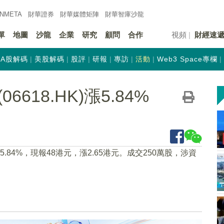
INMETA
財華證券
財華
媒體矩陣
財華
智庫沙龍
單
地圖
沙龍
企業
研究
顧問
合作
視頻
財經速
A股解碼
美股解碼
股評
研報
專訪
活動
Web3 Space專欄
618.HK)漲5.84%
上漲5.84%，現報48港元，漲2.65港元。成交250萬股，涉資