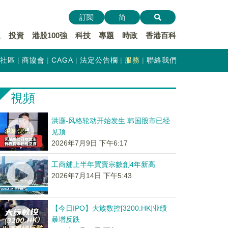
訂閱
简
遞
投資
港股100強
科技
專題
時政
香港百科
社區
商協會
CAGA
法定公告欄
服務
聯絡我們
視頻
洪灏-风格轮动开始发生 韩国股市已经
见顶
2026年7月9日 下午6:17
工商舖上半年買賣宗數創4年新高
2026年7月14日 下午5:43
【今日IPO】大族数控[3200.HK]业绩
暴增反跌