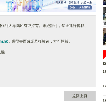
關權利人專屬所有或持有。未經許可，禁止進行轉載、
om.hk
，獲得書面確認及授權後，方可轉載。
先機
1
1
返回上頁
1