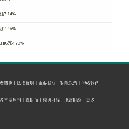
漲7.14%
漲7.45%
K)漲4.73%
者關係
|
版權聲明
|
重要聲明
|
私隱政策
|
聯絡我們
券市場周刊
|
壹財信
|
權衡財經
|
攬富財經
|
更多...