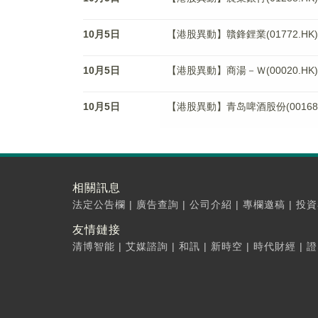
10月5日
【港股異動】贛鋒鋰業(01772.HK)
10月5日
【港股異動】商湯－Ｗ(00020.HK)
10月5日
【港股異動】青岛啤酒股份(00168.H
相關訊息
法定公告欄
|
廣告查詢
|
公司介紹
|
專欄邀稿
|
投資
友情鏈接
清博智能
|
艾媒諮詢
|
和訊
|
新時空
|
時代財經
|
證