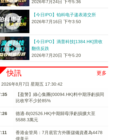
2026年7月24日 下午5:36
【今日IPO】铂科电子递表港交所
2026年7月16日 下午3:50
【今日IPO】滴普科技[1384.HK]营收
翻倍反跌
2026年7月20日 下午5:20
快訊
更多
2026年8月7日 星期五 17:30:42
7:35
【盈警】綠心集團(00094.HK)料中期淨虧損同
比收窄不少於85%
7:26
德適-B(02526.HK)中期歸母淨虧損擴大至
5588.3萬元
7:11
香港金管局：7月底官方外匯儲備資產為4478
億美元