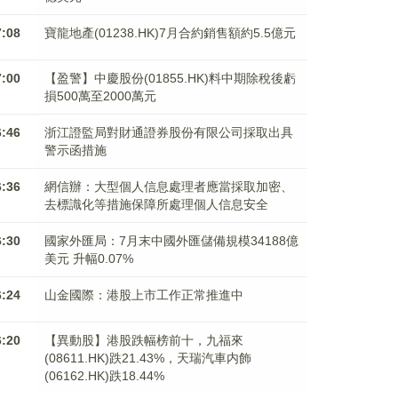
7:08
寶龍地產(01238.HK)7月合約銷售額約5.5億元
7:00
【盈警】中慶股份(01855.HK)料中期除稅後虧
損500萬至2000萬元
6:46
浙江證監局對財通證券股份有限公司採取出具
警示函措施
6:36
網信辦：大型個人信息處理者應當採取加密、
去標識化等措施保障所處理個人信息安全
6:30
國家外匯局：7月末中國外匯儲備規模34188億
美元 升幅0.07%
6:24
山金國際：港股上市工作正常推進中
6:20
【異動股】港股跌幅榜前十，九福來
(08611.HK)跌21.43%，天瑞汽車内飾
(06162.HK)跌18.44%