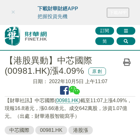
財華智庫網
FINTV
FINMETA
財華證券
媒體矩陣
下載財華財經APP
×
下載APP
智庫沙龍
聯絡我們
把握投資先機
訂閱
简
【港股異動】中芯國際
(00981.HK)漲4.09%
原創
日期：
2022年10月5日 上午11:07
【財華社訊】中芯國際(
00981.HK
)截至11:07上漲4.09%，
現報16.8港元，漲0.66港元。成交642萬股，涉資1.07億
元。（出處：財華港股智能寫手）
中芯國際
00981.HK
港股漲