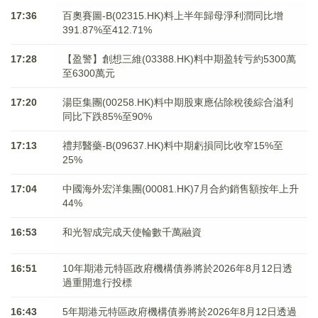
17:36
百奧賽圖-B(02315.HK)料上半年歸母淨利潤同比增
391.87%至412.71%
17:28
【盈警】創想三維(03388.HK)料中期盈转亏約5300萬
至6300萬元
17:20
湯臣集團(00258.HK)料中期股東應佔除稅後綜合溢利
同比下跌85%至90%
17:13
禮邦醫藥-B(09637.HK)料中期虧損同比收窄15%至
25%
17:04
中國海外宏洋集團(00081.HK)7月合約銷售額按年上升
44%
16:53
和光智成完成天使輪數千萬融資
16:51
10年期港元特區政府機構債券將於2026年8月12日透
過重開進行投標
16:43
5年期港元特區政府機構債券將於2026年8月12日透過