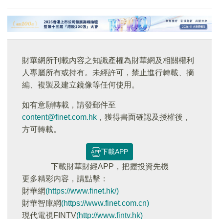
財華網所刊載內容之知識產權為財華網及相關權利
人專屬所有或持有。未經許可，禁止進行轉載、摘
編、複製及建立鏡像等任何使用。
如有意願轉載，請發郵件至
content@finet.com.hk
，獲得書面確認及授權後，
方可轉載。
下載APP
下載財華財經APP，把握投資先機
更多精彩内容，請點擊：
財華網
(https://www.finet.hk/)
財華智庫網
(https://www.finet.com.cn)
現代電視FINTV
(http://www.fintv.hk)