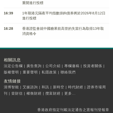
重開進行投標
16:39
1年期港元隔夜平均指數掛鉤債券將於2026年8月12日
進行投標
16:28
香港證監會就中國糖果前高管的失當行為取得13年取
消資格令
相關訊息
法定公告欄
|
廣告查詢
|
公司介紹
|
專欄邀稿
|
投資者關係
|
版權聲明
|
重要聲明
|
私隱政策
|
聯絡我們
友情鏈接
清博智能
|
艾媒諮詢
|
和訊
|
新時空
|
時代財經
|
證券市場周
刊
|
壹財信
|
權衡財經
|
攬富財經
|
更多...
香港政府指定刊載法定通告之憲報刊登報章