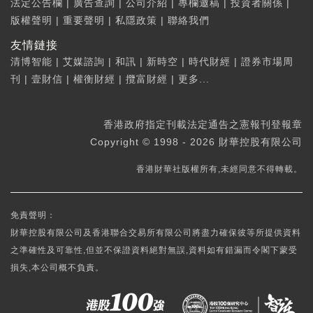
法定公告欄
|
廣告查詢
|
公司介紹
|
專欄邀稿
|
投資者關係
|
版權聲明
|
重要聲明
|
私隱政策
|
聯絡我們
友情鏈接
清博智能
|
艾媒諮詢
|
和訊
|
新時空
|
時代財經
|
證券市場周
刊
|
壹財信
|
權衡財經
|
攬富財經
|
更多...
香港政府指定刊載法定通告之憲報刊登報章
Copyright © 1998 - 2026 財華控股有限公司
香港財華社版權所有,未經同意不得轉載。
免責聲明：
財華控股有限公司及香港聯合交易所有限公司將盡力確保彼等所提供資料
之準確性及可靠性,但並不保證資料絕對無誤,資料如有錯漏而令閣下蒙受
損失,本公司概不負責。