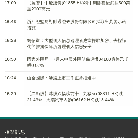
17:00
【盈警】中慶股份(01855.HK)料中期除稅後虧損500萬
至2000萬元
16:46
浙江證監局對財通證券股份有限公司採取出具警示函
措施
16:36
網信辦：大型個人信息處理者應當採取加密、去標識
化等措施保障所處理個人信息安全
16:30
國家外匯局：7月末中國外匯儲備規模34188億美元 升
幅0.07%
16:24
山金國際：港股上市工作正常推進中
16:20
【異動股】港股跌幅榜前十，九福來(08611.HK)跌
21.43%，天瑞汽車内飾(06162.HK)跌18.44%
相關訊息