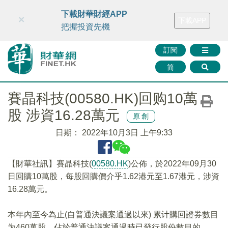
財華智庫網
FINTV
FINMETA
財華證券
媒體矩陣
下載財華財經APP
×
下載APP
智庫沙龍
聯絡我們
把握投資先機
訂閱
简
賽晶科技(00580.HK)回购10萬
股 涉資16.28萬元
原創
日期：
2022年10月3日 上午9:33
【財華社訊】賽晶科技(
00580.HK
)公佈，於2022年09月30
日回購10萬股，每股回購價介乎1.62港元至1.67港元，涉資
16.28萬元。
本年內至今為止(自普通決議案通過以來) 累计購回證券數目
为460萬股，佔於普通決議案通過時已發行股份數目的