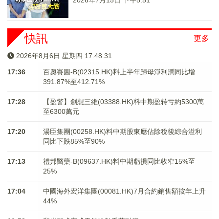
2026年7月15日 下午5:51
快訊
更多
2026年8月6日 星期四 17:48:31
17:36
百奧賽圖-B(02315.HK)料上半年歸母淨利潤同比增
391.87%至412.71%
17:28
【盈警】創想三維(03388.HK)料中期盈转亏約5300萬
至6300萬元
17:20
湯臣集團(00258.HK)料中期股東應佔除稅後綜合溢利
同比下跌85%至90%
17:13
禮邦醫藥-B(09637.HK)料中期虧損同比收窄15%至
25%
17:04
中國海外宏洋集團(00081.HK)7月合約銷售額按年上升
44%