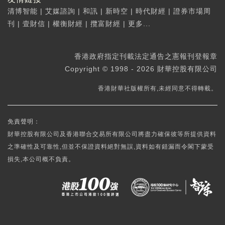
清博智能
|
艾媒諮詢
|
和訊
|
新時空
|
時代財經
|
證券市場周
刊
|
壹財信
|
權衡財經
|
攬富財經
|
更多...
香港政府指定刊載法定通告之憲報刊登報章
Copyright © 1998 - 2026 財華控股有限公司
香港財華社版權所有,未經同意不得轉載。
免責聲明：
財華控股有限公司及香港聯合交易所有限公司將盡力確保彼等所提供資料
之準確性及可靠性,但並不保證資料絕對無誤,資料如有錯漏而令閣下蒙受
損失,本公司概不負責。