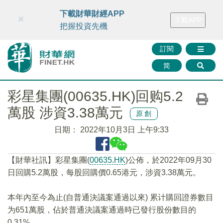
財華智庫網
FINTV
FINMETA
財華證券
媒體矩陣
下載財華財經APP
×
下載APP
智庫沙龍
聯絡我們
把握投資先機
訂閱
简
彩星集團(00635.HK)回购5.2
萬股 涉資3.38萬元
原創
日期：
2022年10月3日 上午9:33
【財華社訊】彩星集團(
00635.HK
)公佈，於2022年09月30
日回購5.2萬股，每股回購價0.65港元，涉資3.38萬元。
本年內至今為止(自普通決議案通過以來) 累计購回證券數目
为651萬股，佔於普通決議案通過時已發行股份數目的
0.31%。