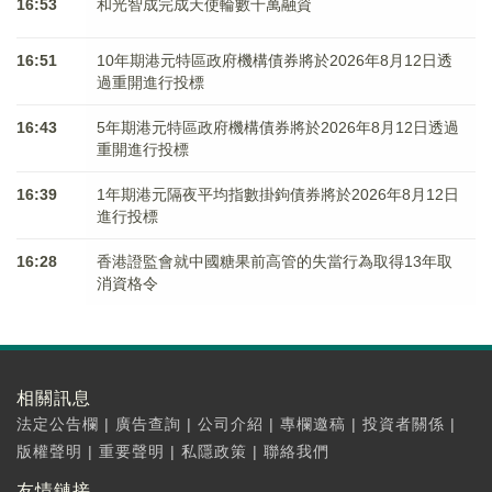
16:53
和光智成完成天使輪數千萬融資
16:51
10年期港元特區政府機構債券將於2026年8月12日透
過重開進行投標
16:43
5年期港元特區政府機構債券將於2026年8月12日透過
重開進行投標
16:39
1年期港元隔夜平均指數掛鉤債券將於2026年8月12日
進行投標
16:28
香港證監會就中國糖果前高管的失當行為取得13年取
消資格令
相關訊息
法定公告欄
|
廣告查詢
|
公司介紹
|
專欄邀稿
|
投資者關係
|
版權聲明
|
重要聲明
|
私隱政策
|
聯絡我們
友情鏈接