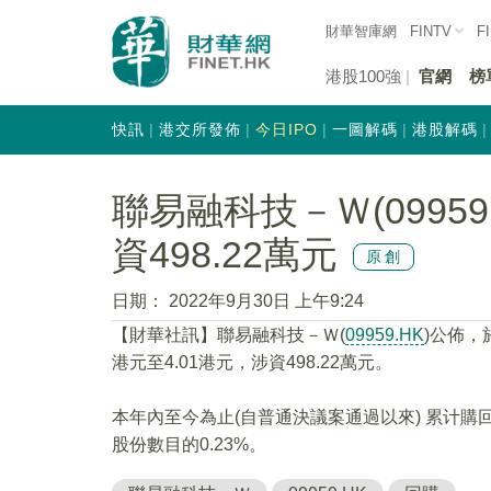
財華智庫網
FINTV
F
港股100強
官網
榜
快訊
港交所發佈
今日IPO
一圖解碼
港股解碼
聯易融科技－Ｗ(09959.
資498.22萬元
原創
日期：
2022年9月30日 上午9:24
【財華社訊】聯易融科技－Ｗ(
09959.HK
)公佈，於
港元至4.01港元，涉資498.22萬元。
本年內至今為止(自普通決議案通過以來) 累计購回
股份數目的0.23%。