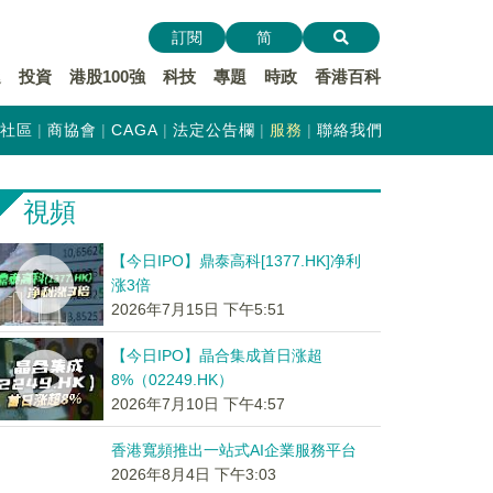
訂閱
简
遞
投資
港股100強
科技
專題
時政
香港百科
社區
商協會
CAGA
法定公告欄
服務
聯絡我們
視頻
【今日IPO】鼎泰高科[1377.HK]净利
涨3倍
2026年7月15日 下午5:51
【今日IPO】晶合集成首日涨超
8%（02249.HK）
2026年7月10日 下午4:57
香港寬頻推出一站式AI企業服務平台
2026年8月4日 下午3:03