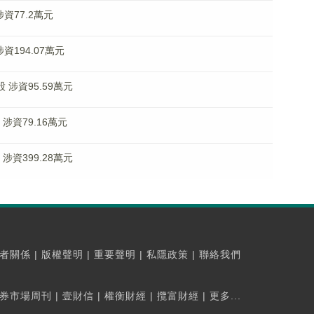
涉資77.2萬元
涉資194.07萬元
股 涉資95.59萬元
 涉資79.16萬元
 涉資399.28萬元
者關係
|
版權聲明
|
重要聲明
|
私隱政策
|
聯絡我們
券市場周刊
|
壹財信
|
權衡財經
|
攬富財經
|
更多...