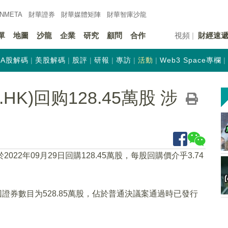
INMETA
財華證券
財華
媒體矩陣
財華
智庫沙龍
單
地圖
沙龍
企業
研究
顧問
合作
視頻
財經速
A股解碼
美股解碼
股評
研報
專訪
活動
Web3 Space專欄
HK)回购128.45萬股 涉
2022年09月29日回購128.45萬股，每股回購價介乎3.74
證券數目为528.85萬股，佔於普通決議案通過時已發行