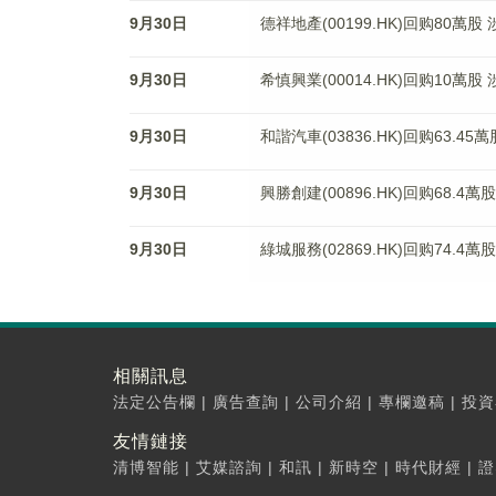
9月30日
德祥地產(00199.HK)回购80萬股 
9月30日
希慎興業(00014.HK)回购10萬股 
9月30日
和諧汽車(03836.HK)回购63.45萬
9月30日
興勝創建(00896.HK)回购68.4萬股
9月30日
綠城服務(02869.HK)回购74.4萬股
相關訊息
法定公告欄
|
廣告查詢
|
公司介紹
|
專欄邀稿
|
投資
友情鏈接
清博智能
|
艾媒諮詢
|
和訊
|
新時空
|
時代財經
|
證