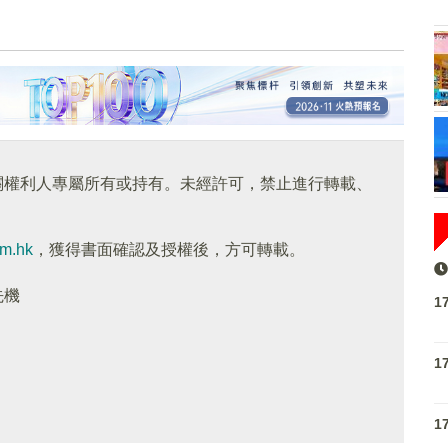
關權利人專屬所有或持有。未經許可，禁止進行轉載、
om.hk
，獲得書面確認及授權後，方可轉載。
先機
1
1
1