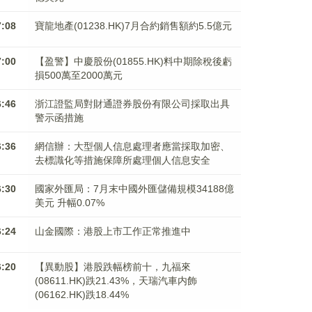
7:08
寶龍地產(01238.HK)7月合約銷售額約5.5億元
7:00
【盈警】中慶股份(01855.HK)料中期除稅後虧
損500萬至2000萬元
6:46
浙江證監局對財通證券股份有限公司採取出具
警示函措施
6:36
網信辦：大型個人信息處理者應當採取加密、
去標識化等措施保障所處理個人信息安全
6:30
國家外匯局：7月末中國外匯儲備規模34188億
美元 升幅0.07%
6:24
山金國際：港股上市工作正常推進中
6:20
【異動股】港股跌幅榜前十，九福來
(08611.HK)跌21.43%，天瑞汽車内飾
(06162.HK)跌18.44%