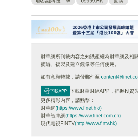
聯易融科技－Ｗ
09959.HK
回購
財華網所刊載內容之知識產權為財華網及相
摘編、複製及建立鏡像等任何使用。
如有意願轉載，請發郵件至
content@finet.c
下載APP
下載財華財經APP，把握投資
更多精彩内容，請點擊：
財華網
(https://www.finet.hk/)
財華智庫網
(https://www.finet.com.cn)
現代電視FINTV
(http://www.fintv.hk)