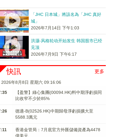
「JHC 日本城」將該名為「JHC 真好
城」
2026年7月14日 下午1:03
洪灏-风格轮动开始发生 韩国股市已经
见顶
2026年7月9日 下午6:17
快訊
更多
2026年8月8日 星期六 09:16:07
7:35
【盈警】綠心集團(00094.HK)料中期淨虧損同
比收窄不少於85%
7:26
德適-B(02526.HK)中期歸母淨虧損擴大至
5588.3萬元
7:11
香港金管局：7月底官方外匯儲備資產為4478
億美元