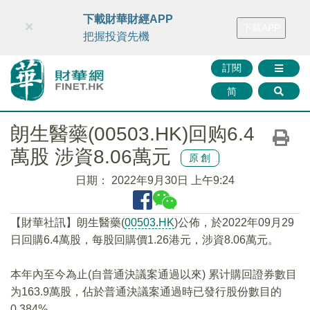
財華智庫網
FINTV
FINMETA
財華證券
媒體矩陣
下載財華財經APP
×
下載APP
智庫沙龍
聯絡我們
把握投資先機
訂閱
简
朗生醫藥(00503.HK)回购6.4
萬股 涉資8.06萬元
原創
日期：
2022年9月30日 上午9:24
【財華社訊】朗生醫藥(
00503.HK
)公佈，於2022年09月29
日回購6.4萬股，每股回購價1.26港元，涉資8.06萬元。
本年內至今為止(自普通決議案通過以來) 累计購回證券數目
为163.9萬股，佔於普通決議案通過時已發行股份數目的
0.384%。