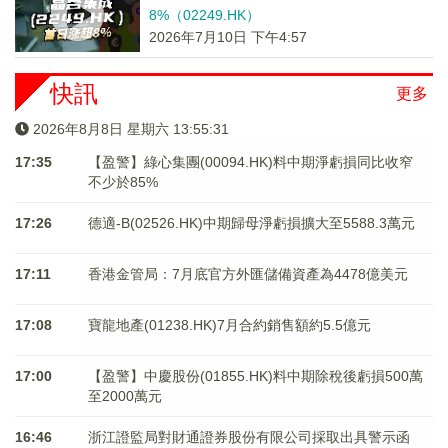
8%（02249.HK）
2026年7月10日 下午4:57
快訊
更多
2026年8月8日 星期六 13:55:31
17:35
【盈警】綠心集團(00094.HK)料中期淨虧損同比收窄
不少於85%
17:26
德適-B(02526.HK)中期歸母淨虧損擴大至5588.3萬元
17:11
香港金管局：7月底官方外匯儲備資產為4478億美元
17:08
寶龍地產(01238.HK)7月合約銷售額約5.5億元
17:00
【盈警】中慶股份(01855.HK)料中期除稅後虧損500萬
至2000萬元
16:46
浙江證監局對財通證券股份有限公司採取出具警示函