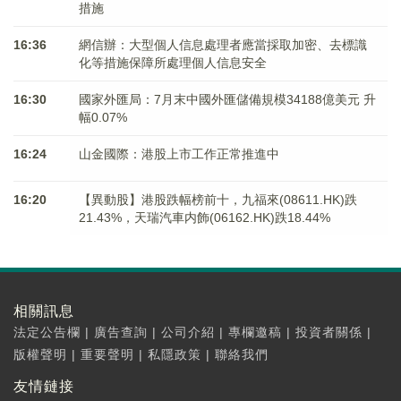
措施
16:36
網信辦：大型個人信息處理者應當採取加密、去標識
化等措施保障所處理個人信息安全
16:30
國家外匯局：7月末中國外匯儲備規模34188億美元 升
幅0.07%
16:24
山金國際：港股上市工作正常推進中
16:20
【異動股】港股跌幅榜前十，九福來(08611.HK)跌
21.43%，天瑞汽車内飾(06162.HK)跌18.44%
相關訊息
法定公告欄
|
廣告查詢
|
公司介紹
|
專欄邀稿
|
投資者關係
|
版權聲明
|
重要聲明
|
私隱政策
|
聯絡我們
友情鏈接