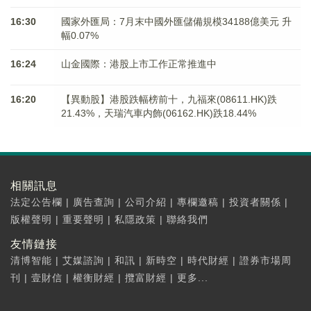
16:30
國家外匯局：7月末中國外匯儲備規模34188億美元 升
幅0.07%
16:24
山金國際：港股上市工作正常推進中
16:20
【異動股】港股跌幅榜前十，九福來(08611.HK)跌
21.43%，天瑞汽車内飾(06162.HK)跌18.44%
相關訊息
法定公告欄
|
廣告查詢
|
公司介紹
|
專欄邀稿
|
投資者關係
|
版權聲明
|
重要聲明
|
私隱政策
|
聯絡我們
友情鏈接
清博智能
|
艾媒諮詢
|
和訊
|
新時空
|
時代財經
|
證券市場周
刊
|
壹財信
|
權衡財經
|
攬富財經
|
更多...