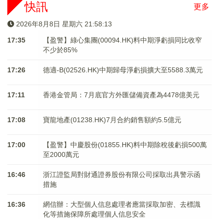
快訊
更多
2026年8月8日 星期六 21:58:13
17:35
【盈警】綠心集團(00094.HK)料中期淨虧損同比收窄
不少於85%
17:26
德適-B(02526.HK)中期歸母淨虧損擴大至5588.3萬元
17:11
香港金管局：7月底官方外匯儲備資產為4478億美元
17:08
寶龍地產(01238.HK)7月合約銷售額約5.5億元
17:00
【盈警】中慶股份(01855.HK)料中期除稅後虧損500萬
至2000萬元
16:46
浙江證監局對財通證券股份有限公司採取出具警示函
措施
16:36
網信辦：大型個人信息處理者應當採取加密、去標識
化等措施保障所處理個人信息安全