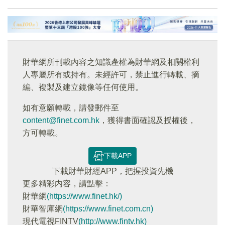
財華網所刊載內容之知識產權為財華網及相關權利
人專屬所有或持有。未經許可，禁止進行轉載、摘
編、複製及建立鏡像等任何使用。
如有意願轉載，請發郵件至
content@finet.com.hk
，獲得書面確認及授權後，
方可轉載。
下載APP
下載財華財經APP，把握投資先機
更多精彩内容，請點擊：
財華網
(https://www.finet.hk/)
財華智庫網
(https://www.finet.com.cn)
現代電視FINTV
(http://www.fintv.hk)