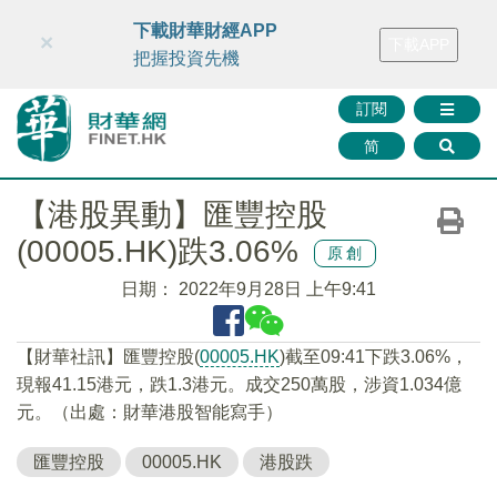
財華智庫網
FINTV
FINMETA
財華證券
媒體矩陣
下載財華財經APP
×
下載APP
智庫沙龍
聯絡我們
把握投資先機
訂閱
简
【港股異動】匯豐控股
(00005.HK)跌3.06%
原創
日期：
2022年9月28日 上午9:41
【財華社訊】匯豐控股(
00005.HK
)截至09:41下跌3.06%，
現報41.15港元，跌1.3港元。成交250萬股，涉資1.034億
元。（出處：財華港股智能寫手）
匯豐控股
00005.HK
港股跌