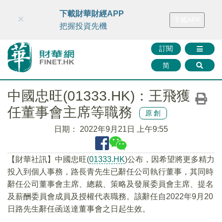
財華智庫網
FINTV
FINMETA
財華證券
媒體矩陣
下載財華財經APP
×
下載APP
智庫沙龍
聯絡我們
把握投資先機
訂閱
简
中國忠旺(01333.HK)：王飛獲
任董事會主席等職務
原創
日期：
2022年9月21日 上午9:55
【財華社訊】中國忠旺(
01333.HK
)公布，因希望將更多精力
投入到個人事務，路長青先生已辭任公司執行董事，其同時
辭任公司董事會主席、總裁、策略及發展委員會主席、提名
及薪酬委員會成員及授權代表職務。該辭任自2022年9月20
日路先生辭任函送達董事會之日起生效。