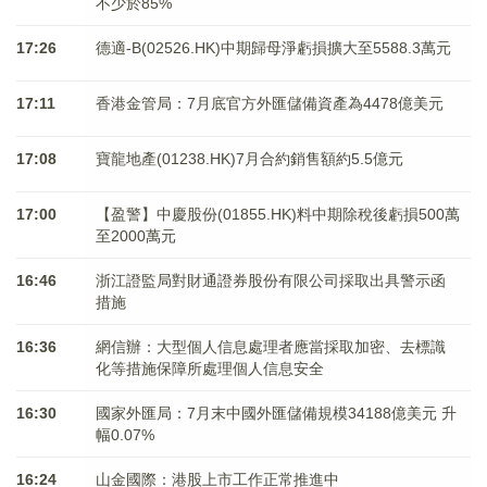
不少於85%
17:26
德適-B(02526.HK)中期歸母淨虧損擴大至5588.3萬元
17:11
香港金管局：7月底官方外匯儲備資產為4478億美元
17:08
寶龍地產(01238.HK)7月合約銷售額約5.5億元
17:00
【盈警】中慶股份(01855.HK)料中期除稅後虧損500萬
至2000萬元
16:46
浙江證監局對財通證券股份有限公司採取出具警示函
措施
16:36
網信辦：大型個人信息處理者應當採取加密、去標識
化等措施保障所處理個人信息安全
16:30
國家外匯局：7月末中國外匯儲備規模34188億美元 升
幅0.07%
16:24
山金國際：港股上市工作正常推進中