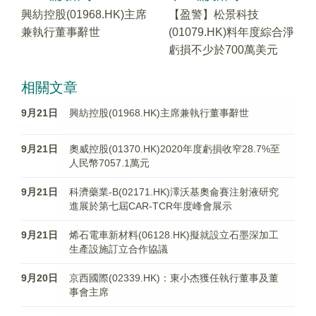
興紡控股(01968.HK)主席
【盈警】松景科技
兼執行董事辭世
(01079.HK)料年度綜合淨
虧損不少於700萬美元
相關文章
9月21日
興紡控股(01968.HK)主席兼執行董事辭世
9月21日
奧威控股(01370.HK)2020年度虧損收窄28.7%至
人民幣7057.1萬元
9月21日
科濟藥業-B(02171.HK)澤沃基奧侖賽注射液研究
進展於第七屆CAR-TCR年度峰會展示
9月21日
烯石電車新材料(06128.HK)擬就設立石墨深加工
生產設施訂立合作協議
9月20日
京西國際(02339.HK)：東小杰獲任執行董事及董
事會主席