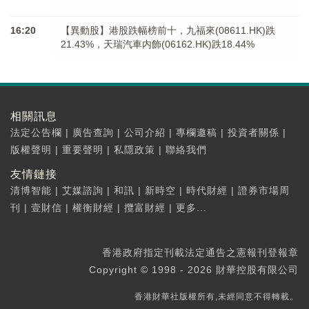
16:20
【異動股】港股跌幅榜前十，九福來(08611.HK)跌
21.43%，天瑞汽車内飾(06162.HK)跌18.44%
相關訊息
法定公告欄
|
廣告查詢
|
公司介紹
|
專欄邀稿
|
投資者關係
|
版權聲明
|
重要聲明
|
私隱政策
|
聯絡我們
友情鏈接
清博智能
|
艾媒諮詢
|
和訊
|
新時空
|
時代財經
|
證券市場周
刊
|
壹財信
|
權衡財經
|
攬富財經
|
更多...
香港政府指定刊載法定通告之憲報刊登報章
Copyright © 1998 - 2026 財華控股有限公司
香港財華社版權所有,未經同意不得轉載。