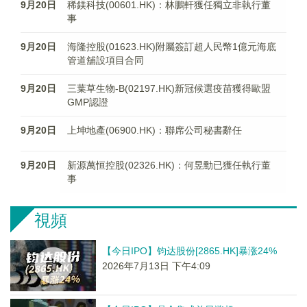
9月20日
稀鎂科技(00601.HK)：林鵬軒獲任獨立非執行董
事
9月20日
海隆控股(01623.HK)附屬簽訂超人民幣1億元海底
管道舖設項目合同
9月20日
三葉草生物-B(02197.HK)新冠候選疫苗獲得歐盟
GMP認證
9月20日
上坤地產(06900.HK)：聯席公司秘書辭任
9月20日
新源萬恒控股(02326.HK)：何昱勳已獲任執行董
事
視頻
【今日IPO】钧达股份[2865.HK]暴涨24%
2026年7月13日 下午4:09