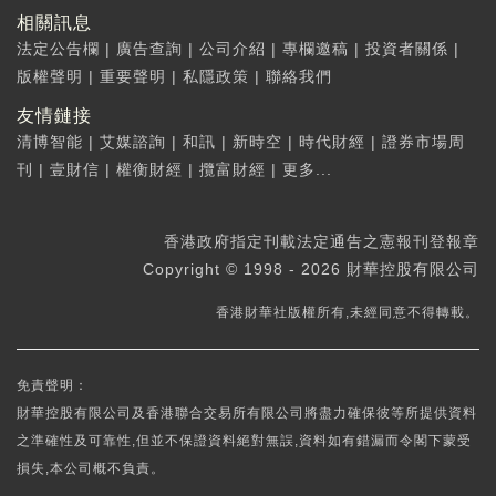
相關訊息
法定公告欄
|
廣告查詢
|
公司介紹
|
專欄邀稿
|
投資者關係
|
版權聲明
|
重要聲明
|
私隱政策
|
聯絡我們
友情鏈接
清博智能
|
艾媒諮詢
|
和訊
|
新時空
|
時代財經
|
證券市場周
刊
|
壹財信
|
權衡財經
|
攬富財經
|
更多...
香港政府指定刊載法定通告之憲報刊登報章
Copyright © 1998 - 2026 財華控股有限公司
香港財華社版權所有,未經同意不得轉載。
免責聲明：
財華控股有限公司及香港聯合交易所有限公司將盡力確保彼等所提供資料
之準確性及可靠性,但並不保證資料絕對無誤,資料如有錯漏而令閣下蒙受
損失,本公司概不負責。