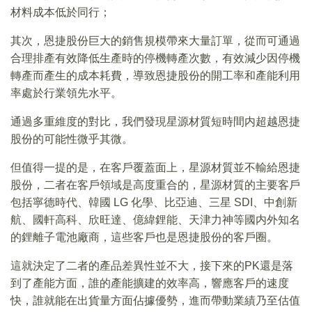
材料成本低於同行；
其次，恩捷股份巨大的銷售規模帶來大量訂單，從而可通過
合理排產有效降低生產時的停機轉產次數，有效減少因停機
轉產而產生的成本耗費，導致恩捷股份的開工率和產能利用
率處於行業領先水平。
通過多重維度的對比，我們發現星源材質短時間内超越恩捷
股份的可能性微乎其微。
但值得一提的是，在客戶覆蓋面上，星源材質並不輸給恩捷
股份，二者在客戶領域是高度重合的，星源材質的主要客戶
包括寧德時代、韓國 LG 化學、比亞迪、三星 SDI、中創新
航、國軒高科、欣旺達、億緯鋰能、天津力神等國内外知名
的鋰離子電池廠商，這些客戶也是恩捷股份的客戶圈。
這就決定了二者的產品差異性並不大，接下來的PK還是落
到了產能方面，誰的產能擴建的效率高，響應客戶的速度
快，誰就能在出貨量方面佔據優勢，進而帶動業績乃至估值