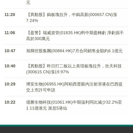
元
11:20
【異動股】鎢板塊拉升，中鎢高新(000657.CN)漲
7.24%
11:06
【盈警】瑞威資管(01835.HK)料中期盈轉虧 淨虧損不
高於300萬元
10:47
旭輝控股集團(00884.HK)7月合同銷售金額約6.1億元
10:40
【異動股】昨日打二板以上表現板塊拉升，欣天科技
(300615.CN)漲19.97%
10:29
博安生物(06955.HK)阿柏西普眼內注射溶液在巴西提
交上市許可申請
10:22
億勝生物科技(01061.HK)中期溢利同比減少32.2%至
1.11億港元 派息5港仙