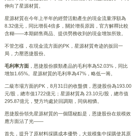
伸向了星源材質。
星源材質在今年上半年的經營活動產生的現金流量淨額為
8.32億元，同比增長4倍多，關於增長原因，官方解釋比較
含糊——本期銷售商品、提供勞務收到的現金增加所致。
不管怎樣，在現金流方面的PK，星源材質奇迹的扳回一
局，力壓恩捷股份。
毛利率方面
，恩捷股份膜類產品的毛利率為52.03%，同比
增加1.65%。星源材質的毛利率為47%，略低一籌。
二級市場方面的PK，8月31日的收盤價，恩捷股份為193.00
元/股，總市值1722億元；星源材質為 23.10元/股，總市值
295.87億元，雙方均處於回調期，同病相憐。
恩捷股份領先星源材質的一個隱秘點是，恩捷股份在規模效
應方面沾了光——
首先，提升了原材料採購成本優勢，大規模集中採購使其原