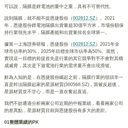
可以說，隔膜是鋰電池的重中之重，具有不可替代性。
說到隔膜，就不能不提恩捷股份（
002812.SZ
）。2021
年，恩捷股份鋰電池隔膜出貨量超30億平方米，市場份額保
持行業領先水平，隔膜產能和出貨量排名全球第一。
據第一上海證券研報，恩捷股份（
002812.SZ
）2021年全
球市佔率約30%，2025年目標全球市佔率為50%。當然，
實現這一目標的前提首先是行業的其它競爭對手不會對其構
成威脅，其次是下遊電池行業的需求量不會出現滑坡。
鮮為人知的是，在恩捷股份崛起之前，隔膜行業的領頭羊一
直是幹法隔膜起家的星源材質(300568.SZ)，當被反超後，
星源材質並不甘心，而是一直在奮起直追。
我們不妨通過分析兩家公司近期的中報業績，看看兩家公司
的差異點，星源材質目前與恩捷股份有多大的差距。
01
整體業績的PK