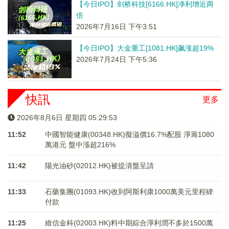
【今日IPO】剑桥科技[6166.HK]净利增近两
倍
2026年7月16日 下午3:51
【今日IPO】大金重工[1081.HK]飙涨超19%
2026年7月24日 下午5:36
快訊
更多
2026年8月6日 星期四 05:29:54
11:52
中國智能健康(00348.HK)擬溢價16.7%配股 淨籌1080
萬港元 ​​​​​​​盤中漲超216%
11:42
陽光油砂(02012.HK)被提清盤呈請
11:33
石藥集團(01093.HK)收到阿斯利康1000萬美元里程碑
付款
11:25
維信金科(02003.HK)料中期綜合淨利潤不多於1500萬