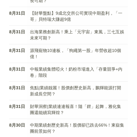
長可期？
8月31日
【財華盤點】9成北交所公司實現中期盈利，「一
哥」貝特瑞大賺超9億
8月31日
出海業務創新高！乘上「元宇宙」東風，三七互娛
未來可期？
8月31日
源飛寵物10連板，「狗繩第一股」年營收超10個
億！
8月31日
中報業績集體啞火！奶粉市場進入「存量競爭+内
卷」階段
8月31日
焦點|業績靓麗！股價創歷史新高，鵬輝能源打開
新成長空間？
8月31日
財華洞察|業績連連報喜！隨「鋰」起舞，雅化集
團還能續寫輝煌？
8月30日
中期業績創歷史新高！股價卻已跌去66%！東嶽集
團前景如何？