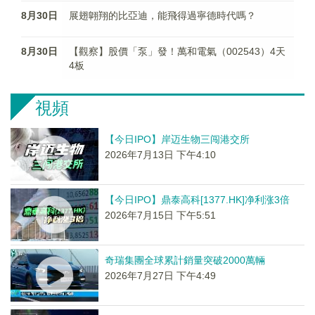
8月30日
展翅翺翔的比亞迪，能飛得過寧德時代嗎？
8月30日
【觀察】股價「泵」發！萬和電氣（002543）4天
4板
視頻
【今日IPO】岸迈生物三闯港交所
2026年7月13日 下午4:10
【今日IPO】鼎泰高科[1377.HK]净利涨3倍
2026年7月15日 下午5:51
奇瑞集團全球累計銷量突破2000萬輛
2026年7月27日 下午4:49