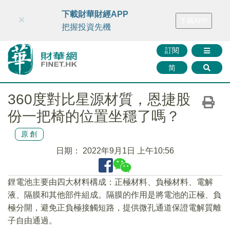
財華智庫網
FINTV
FINMETA
財華證券
媒體矩陣
下載財華財經APP
×
下載APP
智庫沙龍
聯絡我們
把握投資先機
訂閱
简
360度對比星源材質，恩捷股
份一把椅的位置坐穩了嗎？
原創
日期：
2022年9月1日 上午10:56
鋰電池主要由四大材料構成：正極材料、負極材料、電解
液、隔膜和其他部件組成。隔膜的作用是將電池的正極、負
極分開，避免正負極接觸短路，提供微孔通道保證電解質離
子自由通過。