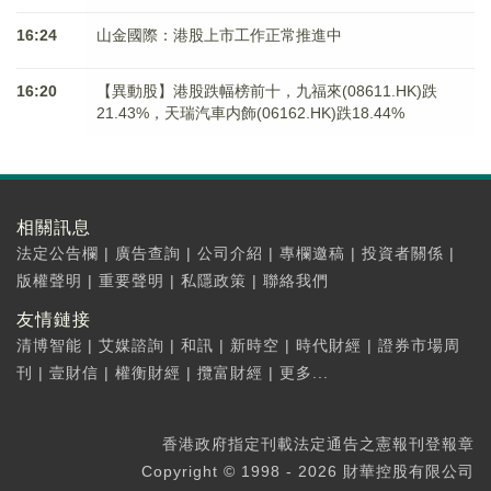
16:24
山金國際：港股上市工作正常推進中
16:20
【異動股】港股跌幅榜前十，九福來(08611.HK)跌
21.43%，天瑞汽車内飾(06162.HK)跌18.44%
相關訊息
法定公告欄
|
廣告查詢
|
公司介紹
|
專欄邀稿
|
投資者關係
|
版權聲明
|
重要聲明
|
私隱政策
|
聯絡我們
友情鏈接
清博智能
|
艾媒諮詢
|
和訊
|
新時空
|
時代財經
|
證券市場周
刊
|
壹財信
|
權衡財經
|
攬富財經
|
更多...
香港政府指定刊載法定通告之憲報刊登報章
Copyright © 1998 - 2026 財華控股有限公司