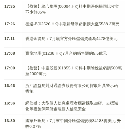
17:35
【盈警】綠心集團(00094.HK)料中期淨虧損同比收窄
不少於85%
17:26
德適-B(02526.HK)中期歸母淨虧損擴大至5588.3萬元
17:11
香港金管局：7月底官方外匯儲備資產為4478億美元
17:08
寶龍地產(01238.HK)7月合約銷售額約5.5億元
17:00
【盈警】中慶股份(01855.HK)料中期除稅後虧損500萬
至2000萬元
16:46
浙江證監局對財通證券股份有限公司採取出具警示函
措施
16:36
網信辦：大型個人信息處理者應當採取加密、去標識
化等措施保障所處理個人信息安全
16:30
國家外匯局：7月末中國外匯儲備規模34188億美元 升
幅0.07%