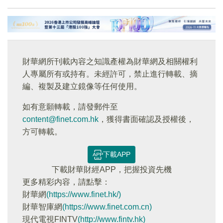
財華網所刊載內容之知識產權為財華網及相關權利
人專屬所有或持有。未經許可，禁止進行轉載、摘
編、複製及建立鏡像等任何使用。
如有意願轉載，請發郵件至
content@finet.com.hk
，獲得書面確認及授權後，
方可轉載。
下載APP
下載財華財經APP，把握投資先機
更多精彩内容，請點擊：
財華網
(https://www.finet.hk/)
財華智庫網
(https://www.finet.com.cn)
現代電視FINTV
(http://www.fintv.hk)