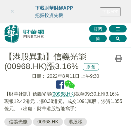
財華智庫網
FINTV
FINMETA
財華證券
媒體矩陣
下載財華財經APP
×
下載APP
智庫沙龍
聯絡我們
把握投資先機
訂閱
简
【港股異動】信義光能
(00968.HK)漲3.16%
原創
日期：
2022年8月11日 上午9:30
【財華社訊】信義光能(
00968.HK
)截至09:30上漲3.16%，
現報12.42港元，漲0.38港元。成交1091萬股，涉資1.355
億元。（出處：財華港股智能寫手）
信義光能
00968.HK
港股漲