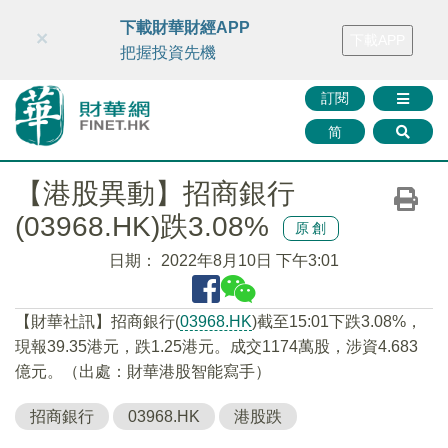
財華智庫網
FINTV
FINMETA
財華證券
媒體矩陣
下載財華財經APP
×
下載APP
智庫沙龍
聯絡我們
把握投資先機
訂閱
简
【港股異動】招商銀行
(03968.HK)跌3.08%
原創
日期：
2022年8月10日 下午3:01
【財華社訊】招商銀行(
03968.HK
)截至15:01下跌3.08%，
現報39.35港元，跌1.25港元。成交1174萬股，涉資4.683
億元。（出處：財華港股智能寫手）
招商銀行
03968.HK
港股跌