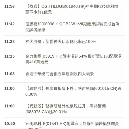
11:56
【盈喜】CGII HLDGS(01940.HK)料中期稅後純利增
至不少於1億元
11:42
億騰嘉和(06998.HK)GB268 Ib/II期臨床試驗完成首例
受試者給藥
11:28
神火股份：新疆神火鋁水轉化率已100%
11:15
金力集團(03919.HK)盤中漲超54% 擬折讓5.1%配股淨
籌410萬港元
11:08
香港中華總商會倡五年規劃設四大願景
11:00
【異動股】焦炭Ⅲ板塊下挫，陝西黑貓(601015.CN)跌
8.38%
11:00
【異動股】醫療研發外包板塊拉升，畢得醫藥
(688073.CN)漲20.01%
10:50
宜明昂科-B(01541.HK)附屬宜明凱爾生物醫藥獲增資