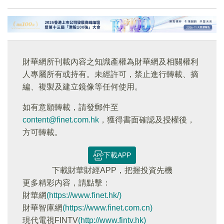
財華網所刊載內容之知識產權為財華網及相關權利
人專屬所有或持有。未經許可，禁止進行轉載、摘
編、複製及建立鏡像等任何使用。
如有意願轉載，請發郵件至
content@finet.com.hk
，獲得書面確認及授權後，
方可轉載。
下載APP
下載財華財經APP，把握投資先機
更多精彩内容，請點擊：
財華網
(https://www.finet.hk/)
財華智庫網
(https://www.finet.com.cn)
現代電視FINTV
(http://www.fintv.hk)