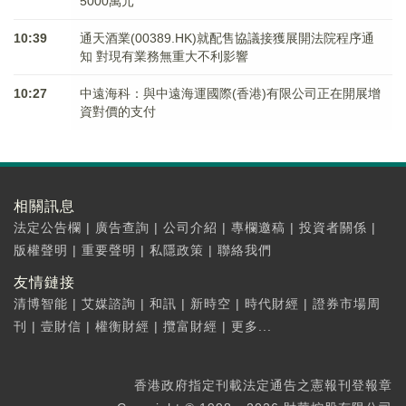
5000萬元
10:39
通天酒業(00389.HK)就配售協議接獲展開法院程序通
知 對現有業務無重大不利影響
10:27
中遠海科：與中遠海運國際(香港)有限公司正在開展增
資對價的支付
相關訊息
法定公告欄
|
廣告查詢
|
公司介紹
|
專欄邀稿
|
投資者關係
|
版權聲明
|
重要聲明
|
私隱政策
|
聯絡我們
友情鏈接
清博智能
|
艾媒諮詢
|
和訊
|
新時空
|
時代財經
|
證券市場周
刊
|
壹財信
|
權衡財經
|
攬富財經
|
更多...
香港政府指定刊載法定通告之憲報刊登報章