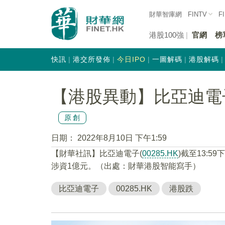
財華智庫網
FINTV
F
港股100強
官網
榜
快訊
港交所發佈
今日IPO
一圖解碼
港股解碼
【港股異動】比亞迪電子(0
原創
日期：
2022年8月10日 下午1:59
【財華社訊】比亞迪電子(
00285.HK
)截至13:5
涉資1億元。（出處：財華港股智能寫手）
比亞迪電子
00285.HK
港股跌