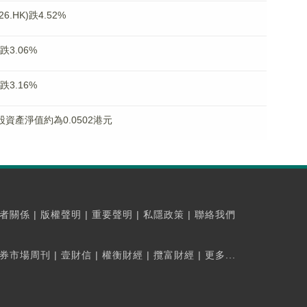
.HK)跌4.52%
跌3.06%
跌3.16%
每股資產淨值約為0.0502港元
者關係
|
版權聲明
|
重要聲明
|
私隱政策
|
聯絡我們
券市場周刊
|
壹財信
|
權衡財經
|
攬富財經
|
更多...