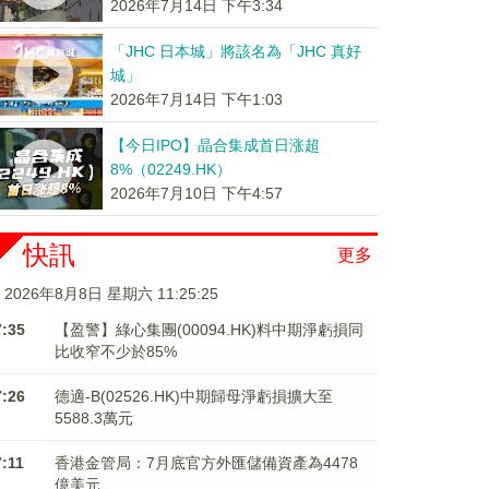
2026年7月14日 下午3:34
「JHC 日本城」將該名為「JHC 真好
城」
2026年7月14日 下午1:03
【今日IPO】晶合集成首日涨超
8%（02249.HK）
2026年7月10日 下午4:57
快訊
更多
2026年8月8日 星期六 11:25:26
7:35
【盈警】綠心集團(00094.HK)料中期淨虧損同
比收窄不少於85%
7:26
德適-B(02526.HK)中期歸母淨虧損擴大至
5588.3萬元
7:11
香港金管局：7月底官方外匯儲備資產為4478
億美元