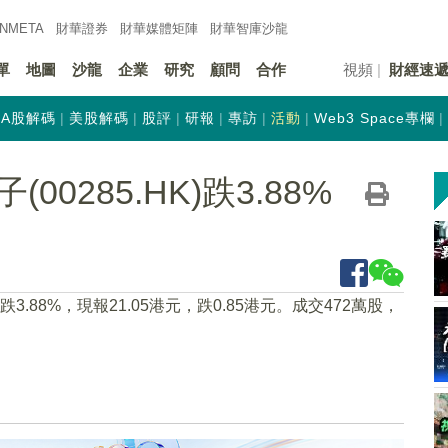
INMETA
財華證券
財華
媒體矩陣
財華
智庫沙龍
單
地圖
沙龍
企業
研究
顧問
合作
視頻
財經速
A股解碼
美股解碼
股評
研報
專訪
活動
Web3 Space專欄
0285.HK)跌3.88%
9下跌3.88%，現報21.05港元，跌0.85港元。成交472萬股，