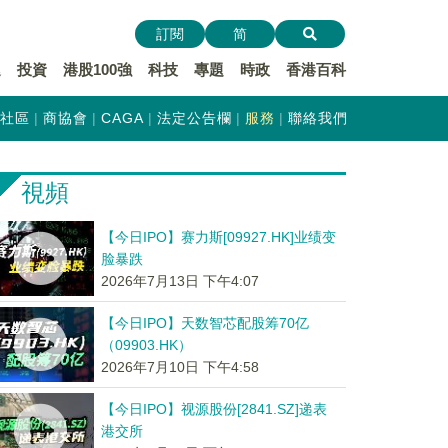
訂閱
简
遞
投資
港股100強
科技
專題
時政
香港百科
社區
商協會
CAGA
法定公告欄
服務
聯絡我們
視頻
【今日IPO】赛力斯[09927.HK]业绩变
脸暴跌
2026年7月13日 下午4:07
【今日IPO】天数智芯配股筹70亿
（09903.HK）
2026年7月10日 下午4:58
【今日IPO】视源股份[2841.SZ]递表
港交所