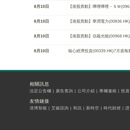
8月10日
【港股異動】嗶哩嗶哩－ＳＷ(09626
8月10日
【港股異動】華潤電力(00836.HK)
8月10日
【港股異動】信義光能(00968.HK)
8月10日
核心經濟投資(00339.HK)7月底
相關訊息
法定公告欄
|
廣告查詢
|
公司介紹
|
專欄邀稿
|
投資
友情鏈接
清博智能
|
艾媒諮詢
|
和訊
|
新時空
|
時代財經
|
證