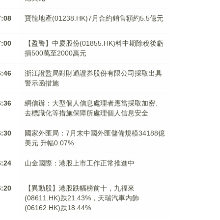
7:08
寶龍地產(01238.HK)7月合約銷售額約5.5億元
7:00
【盈警】中慶股份(01855.HK)料中期除稅後虧
損500萬至2000萬元
6:46
浙江證監局對財通證券股份有限公司採取出具
警示函措施
6:36
網信辦：大型個人信息處理者應當採取加密、
去標識化等措施保障所處理個人信息安全
6:30
國家外匯局：7月末中國外匯儲備規模34188億
美元 升幅0.07%
6:24
山金國際：港股上市工作正常推進中
6:20
【異動股】港股跌幅榜前十，九福來
(08611.HK)跌21.43%，天瑞汽車内飾
(06162.HK)跌18.44%