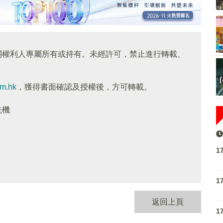
關權利人專屬所有或持有。未經許可，禁止進行轉載、
om.hk
，獲得書面確認及授權後，方可轉載。
先機
1
1
返回上頁
1