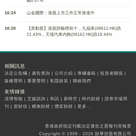
幅0.07%
16:24
山金國際：港股上市工作正常推進中
16:20
【異動股】港股跌幅榜前十，九福來(08611.HK)跌
21.43%，天瑞汽車内飾(06162.HK)跌18.44%
相關訊息
法定公告欄
|
廣告查詢
|
公司介紹
|
專欄邀稿
|
投資者關係
|
版權聲明
|
重要聲明
|
私隱政策
|
聯絡我們
友情鏈接
清博智能
|
艾媒諮詢
|
和訊
|
新時空
|
時代財經
|
證券市場周
刊
|
壹財信
|
權衡財經
|
攬富財經
|
更多...
香港政府指定刊載法定通告之憲報刊登報章
Copyright © 1998 - 2026 財華控股有限公司