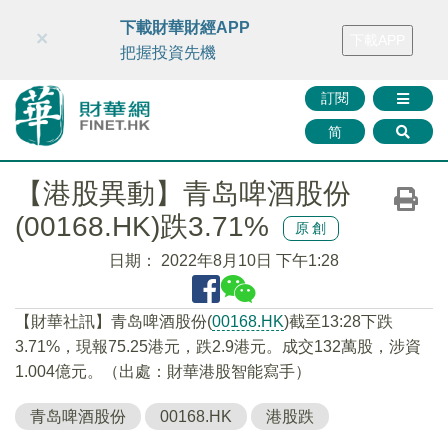
財華智庫網
FINTV
FINMETA
財華證券
媒體矩陣
下載財華財經APP
×
下載APP
智庫沙龍
聯絡我們
把握投資先機
訂閱
简
【港股異動】青岛啤酒股份
(00168.HK)跌3.71%
原創
日期：
2022年8月10日 下午1:28
【財華社訊】青岛啤酒股份(
00168.HK
)截至13:28下跌
3.71%，現報75.25港元，跌2.9港元。成交132萬股，涉資
1.004億元。（出處：財華港股智能寫手）
青岛啤酒股份
00168.HK
港股跌