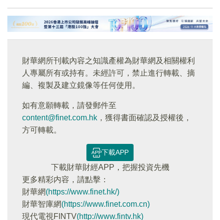
財華網所刊載內容之知識產權為財華網及相關權利
人專屬所有或持有。未經許可，禁止進行轉載、摘
編、複製及建立鏡像等任何使用。
如有意願轉載，請發郵件至
content@finet.com.hk
，獲得書面確認及授權後，
方可轉載。
下載APP
下載財華財經APP，把握投資先機
更多精彩内容，請點擊：
財華網
(https://www.finet.hk/)
財華智庫網
(https://www.finet.com.cn)
現代電視FINTV
(http://www.fintv.hk)