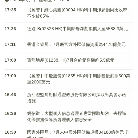
17:35
【盈警】綠心集團(00094.HK)料中期淨虧損同比收窄
不少於85%
17:26
德適-B(02526.HK)中期歸母淨虧損擴大至5588.3萬元
17:11
香港金管局：7月底官方外匯儲備資產為4478億美元
17:08
寶龍地產(01238.HK)7月合約銷售額約5.5億元
17:00
【盈警】中慶股份(01855.HK)料中期除稅後虧損500萬
至2000萬元
16:46
浙江證監局對財通證券股份有限公司採取出具警示函
措施
16:36
網信辦：大型個人信息處理者應當採取加密、去標識
化等措施保障所處理個人信息安全
16:30
國家外匯局：7月末中國外匯儲備規模34188億美元 升