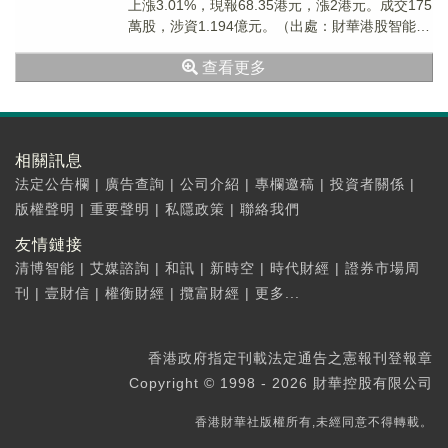
上漲3.01%，現報68.35港元，漲2港元。成交175
萬股，涉資1.194億元。（出處：財華港股智能寫
手）
查看更多
相關訊息
法定公告欄
|
廣告查詢
|
公司介紹
|
專欄邀稿
|
投資者關係
|
版權聲明
|
重要聲明
|
私隱政策
|
聯絡我們
友情鏈接
清博智能
|
艾媒諮詢
|
和訊
|
新時空
|
時代財經
|
證券市場周
刊
|
壹財信
|
權衡財經
|
攬富財經
|
更多...
香港政府指定刊載法定通告之憲報刊登報章
Copyright © 1998 - 2026 財華控股有限公司
香港財華社版權所有,未經同意不得轉載。