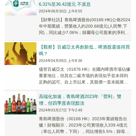
6.31%至36.42億元 不派息
2024年08月30日 上午8:55
【財華社訊】青島啤酒股份(00168.HK)公佈2024
年中期業績，營業收入約200.68億元(人民幣,下
同)，同比减少7.06%；歸屬母公司股東的淨利潤
約36.42億元，同比增...
【觀察】百威亞太再創新低，啤酒股還值得買
嗎？
2024年04月09日 上午8:36
儘管百威亞太（01876.HK）在國内啤酒市場佔據
重要地位，但其在二級市場的表現似乎並未得到
足夠的認可。自上市以來，其股價一直未能展現
出強勁的增長態勢，表現相對低迷，成為眾矢之
的...
高端化加速，青島啤酒2023年「營利」雙
增，但四季度表現黯淡
2024年03月27日 下午2:49
青島啤酒股份（00168.HK）2023年業績報告出
爐！財報顯示，2023年公司實現收入339.4億元
（單位人民幣，下同），同比增長5.5%；歸母淨