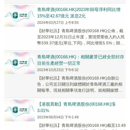
利潤為42.7億元，同比增長15%。
青島啤酒(00168.HK)2023年歸母淨利同比增
15%至42.67億元 派息2元
2024年03月27日 上午8:55
【財華社訊】青島啤酒股份(00168.HK)公佈，截
至2023年12月31日止年度，實現營業收入約人民
幣339.37億元(單位,下同)，同比增長5.5%；歸屬
母公司淨利潤42.6...
青島啤酒(00168.HK)：相關麥芽已經全部封存
目前生產經營一切正常
2023年10月23日 下午6:32
【財華社訊】青島啤酒股份(00168.HK)自願公
告，公司近日關注到媒體關於青島啤酒三廠的相
關報導。現就相關事項進行說明。就相關媒體報
導，公司高度重視，第一時間向公安機關報警。
公...
【港股異動】青島啤酒股份(00168.HK)漲
3.01%
2023年08月04日 下午1:49
【財華社訊】青島啤酒股份(00168.HK)截至13:49