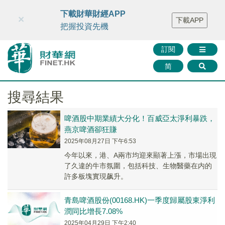
財華智庫網
FINTV
FINMETA
財華證券
媒體矩陣
下載財華財經APP
×
下載APP
智庫沙龍
聯絡我們
把握投資先機
訂閱
简
搜尋結果
啤酒股中期業績大分化！百威亞太淨利暴跌，
燕京啤酒卻狂賺
2025年08月27日 下午6:53
今年以來，港、A兩市均迎來顯著上漲，市場出現
了久違的牛市氛圍，包括科技、生物醫藥在内的
許多板塊實現飙升。
青島啤酒股份(00168.HK)一季度歸屬股東淨利
潤同比增長7.08%
2025年04月29日 下午2:40