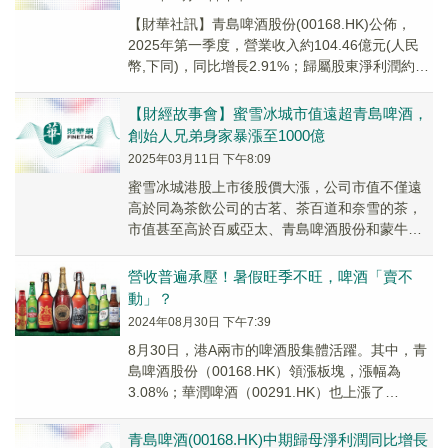
【財華社訊】青島啤酒股份(00168.HK)公佈，
2025年第一季度，營業收入約104.46億元(人民
幣,下同)，同比增長2.91%；歸屬股東淨利潤約
17.1億元，同比增長7.0...
【財經故事會】蜜雪冰城市值遠超青島啤酒，
創始人兄弟身家暴漲至1000億
2025年03月11日 下午8:09
蜜雪冰城港股上市後股價大漲，公司市值不僅遠
高於同為茶飲公司的古茗、茶百道和奈雪的茶，
市值甚至高於百威亞太、青島啤酒股份和蒙牛乳
業，這讓創始人兄弟的身家暴漲至逾1000億港
元。
營收普遍承壓！暑假旺季不旺，啤酒「賣不
動」？
2024年08月30日 下午7:39
8月30日，港A兩市的啤酒股集體活躍。其中，青
島啤酒股份（00168.HK）領漲板塊，漲幅為
3.08%；華潤啤酒（00291.HK）也上漲了
2.75%，香港生力啤（00236.HK）漲1.12%。
青島啤酒(00168.HK)中期歸母淨利潤同比增長