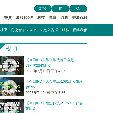
訂閱
简
遞
投資
港股100強
科技
專題
時政
香港百科
社區
商協會
CAGA
法定公告欄
服務
聯絡我們
視頻
【今日IPO】晶合集成首日涨超
8%（02249.HK）
2026年7月10日 下午4:57
【今日IPO】大金重工[1081.HK]飙涨
超19%
2026年7月24日 下午5:36
【今日IPO】胜宏科技[2476.HK]辟谣
获唱多