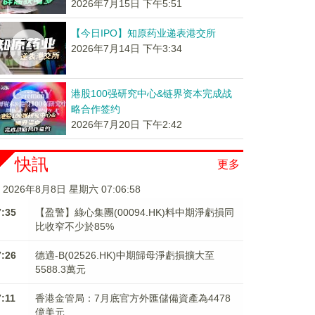
2026年7月15日 下午5:51
【今日IPO】知原药业递表港交所
2026年7月14日 下午3:34
港股100强研究中心&链界资本完成战
略合作签约
2026年7月20日 下午2:42
快訊
更多
2026年8月8日 星期六 07:06:59
7:35
【盈警】綠心集團(00094.HK)料中期淨虧損同
比收窄不少於85%
7:26
德適-B(02526.HK)中期歸母淨虧損擴大至
5588.3萬元
7:11
香港金管局：7月底官方外匯儲備資產為4478
億美元