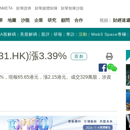
INMETA
財華證券
財華
媒體矩陣
財華
智庫沙龍
單
地圖
沙龍
企業
研究
顧問
合作
視頻
財經速
A股解碼
美股解碼
股評
研報
專訪
活動
Web3 Space專欄
.HK)漲3.39%
原創
.39%，現報65.65港元，漲2.15港元。成交329萬股，涉資