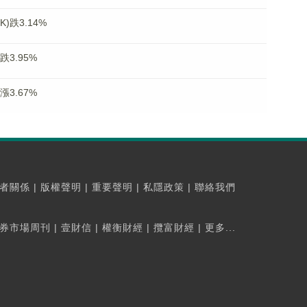
)跌3.14%
跌3.95%
漲3.67%
者關係
|
版權聲明
|
重要聲明
|
私隱政策
|
聯絡我們
券市場周刊
|
壹財信
|
權衡財經
|
攬富財經
|
更多...