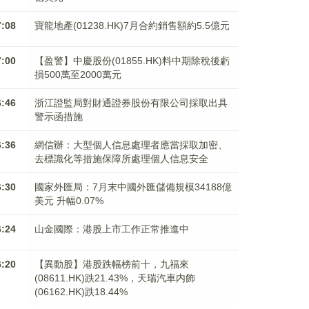
7:08
寶龍地產(01238.HK)7月合約銷售額約5.5億元
7:00
【盈警】中慶股份(01855.HK)料中期除稅後虧
損500萬至2000萬元
6:46
浙江證監局對財通證券股份有限公司採取出具
警示函措施
6:36
網信辦：大型個人信息處理者應當採取加密、
去標識化等措施保障所處理個人信息安全
6:30
國家外匯局：7月末中國外匯儲備規模34188億
美元 升幅0.07%
6:24
山金國際：港股上市工作正常推進中
6:20
【異動股】港股跌幅榜前十，九福來
(08611.HK)跌21.43%，天瑞汽車内飾
(06162.HK)跌18.44%