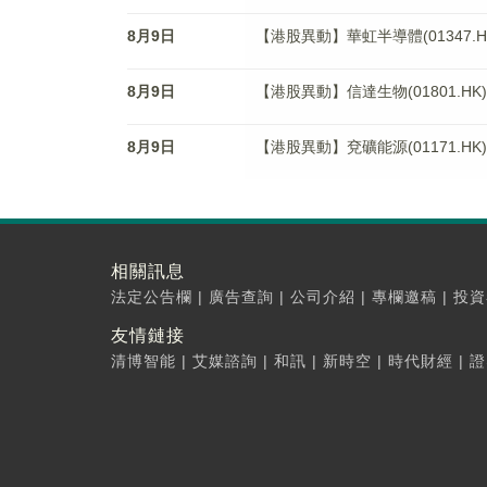
8月9日
【港股異動】華虹半導體(01347.HK
8月9日
【港股異動】信達生物(01801.HK)
8月9日
【港股異動】兗礦能源(01171.HK)
相關訊息
法定公告欄
|
廣告查詢
|
公司介紹
|
專欄邀稿
|
投資
友情鏈接
清博智能
|
艾媒諮詢
|
和訊
|
新時空
|
時代財經
|
證