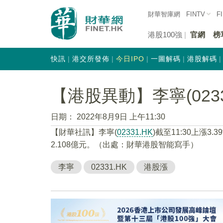
財華智庫網
FINTV
F
港股100強
官網
榜
快訊
港交所發佈
今日IPO
一圖解碼
港股解碼
【港股異動】李寧(02331
日期：
2022年8月9日 上午11:30
【財華社訊】李寧(
02331.HK
)截至11:30上漲3
2.108億元。（出處：財華港股智能寫手）
李寧
02331.HK
港股漲